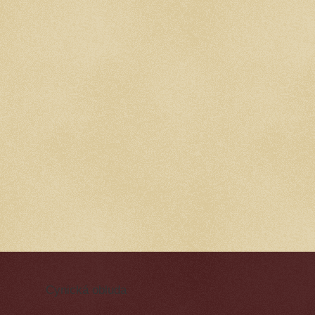
Cynická obluda