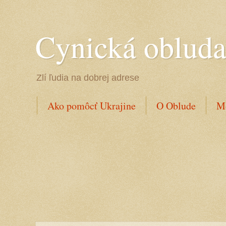
Cynická oblud
Zlí ľudia na dobrej adrese
Ako pomôcť Ukrajine
O Oblude
Mo