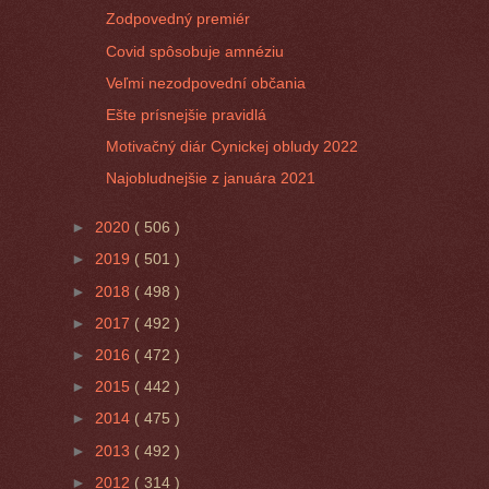
Zodpovedný premiér
Covid spôsobuje amnéziu
Veľmi nezodpovední občania
Ešte prísnejšie pravidlá
Motivačný diár Cynickej obludy 2022
Najobludnejšie z januára 2021
►
2020
( 506 )
►
2019
( 501 )
►
2018
( 498 )
►
2017
( 492 )
►
2016
( 472 )
►
2015
( 442 )
►
2014
( 475 )
►
2013
( 492 )
►
2012
( 314 )