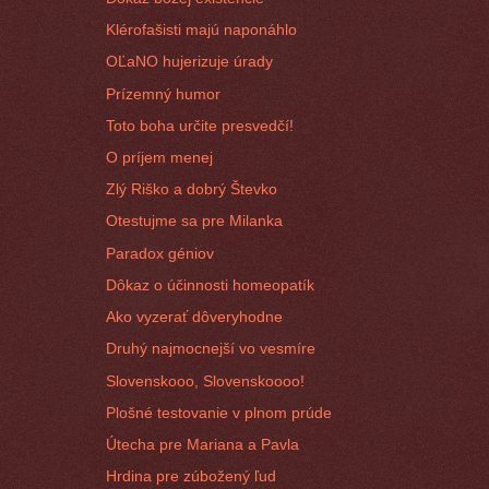
Klérofašisti majú naponáhlo
OĽaNO hujerizuje úrady
Prízemný humor
Toto boha určite presvedčí!
O príjem menej
Zlý Riško a dobrý Števko
Otestujme sa pre Milanka
Paradox géniov
Dôkaz o účinnosti homeopatík
Ako vyzerať dôveryhodne
Druhý najmocnejší vo vesmíre
Slovenskooo, Slovenskoooo!
Plošné testovanie v plnom prúde
Útecha pre Mariana a Pavla
Hrdina pre zúbožený ľud