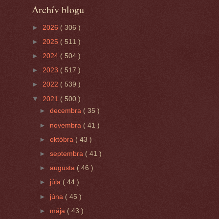
Archív blogu
►
2026
( 306 )
►
2025
( 511 )
►
2024
( 504 )
►
2023
( 517 )
►
2022
( 539 )
▼
2021
( 500 )
►
decembra
( 35 )
►
novembra
( 41 )
►
októbra
( 43 )
►
septembra
( 41 )
►
augusta
( 46 )
►
júla
( 44 )
►
júna
( 45 )
►
mája
( 43 )