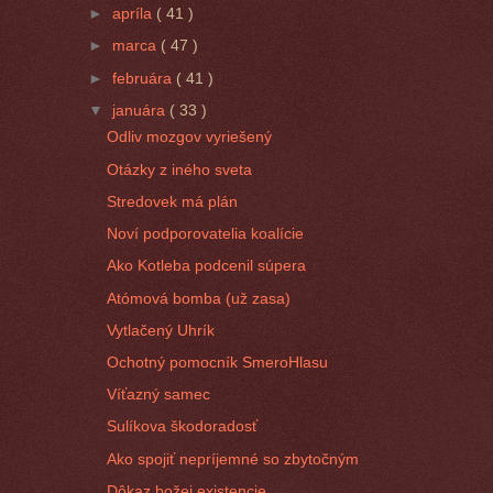
►
apríla
( 41 )
►
marca
( 47 )
►
februára
( 41 )
▼
januára
( 33 )
Odliv mozgov vyriešený
Otázky z iného sveta
Stredovek má plán
Noví podporovatelia koalície
Ako Kotleba podcenil súpera
Atómová bomba (už zasa)
Vytlačený Uhrík
Ochotný pomocník SmeroHlasu
Víťazný samec
Sulíkova škodoradosť
Ako spojiť nepríjemné so zbytočným
Dôkaz božej existencie