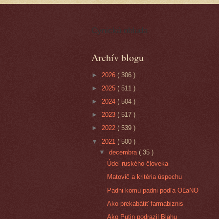
Cynická obluda
Archív blogu
►
2026
( 306 )
►
2025
( 511 )
►
2024
( 504 )
►
2023
( 517 )
►
2022
( 539 )
▼
2021
( 500 )
▼
decembra
( 35 )
Údel ruského človeka
Matovič a kritéria úspechu
Padni komu padni podľa OĽaNO
Ako prekabátiť farmabiznis
Ako Putin podrazil Blahu