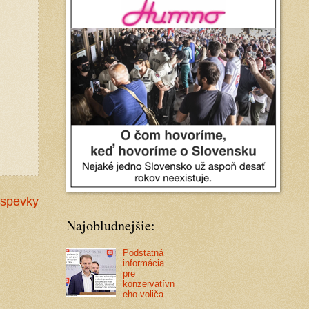
íspevky
Najobludnejšie:
Podstatná
informácia
pre
konzervatívn
eho voliča