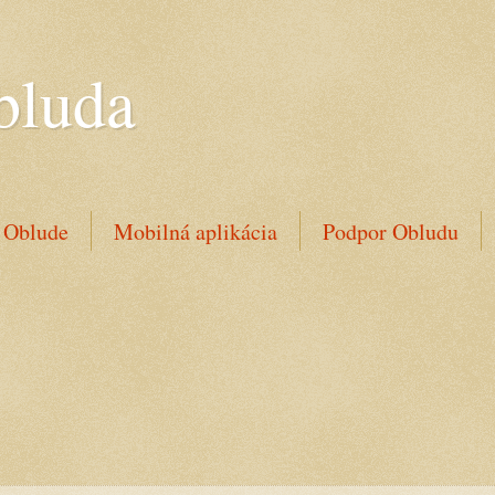
bluda
 Oblude
Mobilná aplikácia
Podpor Obludu