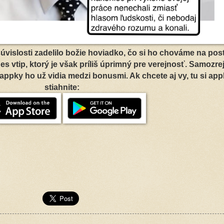
súvislosti zadelilo božie hoviadko, čo si ho chováme na pos
s vtip, ktorý je však príliš úprimný pre verejnosť. Samozre
j appky ho už vidia medzi bonusmi. Ak chcete aj vy, tu si ap
stiahnite: