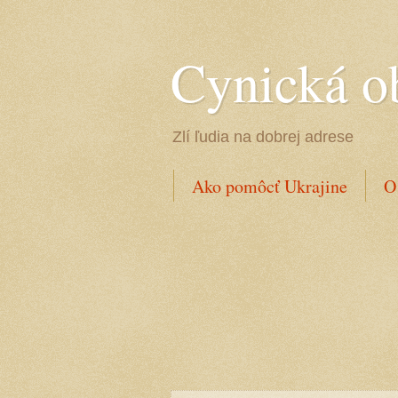
Cynická o
Zlí ľudia na dobrej adrese
Ako pomôcť Ukrajine
O