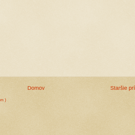
Domov
Staršie pr
om )