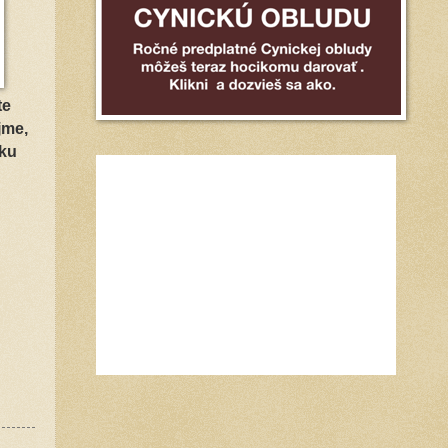
te
jme,
pku