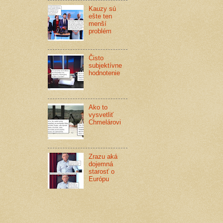
Kauzy sú
ešte ten
menší
problém
Čisto
subjektívne
hodnotenie
Ako to
vysvetliť
Chmelárovi
Zrazu aká
dojemná
starosť o
Európu