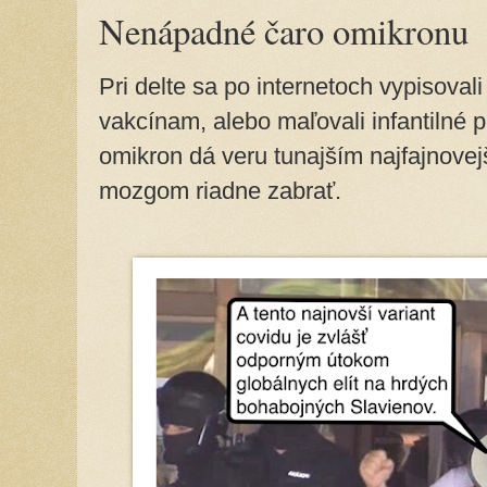
Nenápadné čaro omikronu
Pri delte sa po internetoch vypisoval
vakcínam, alebo maľovali infantilné p
omikron dá veru tunajším najfajnove
mozgom riadne zabrať.