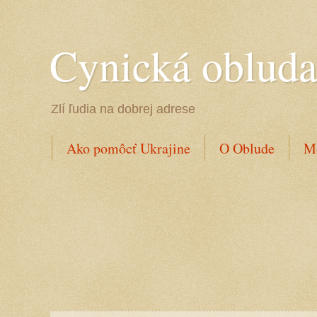
Cynická oblud
Zlí ľudia na dobrej adrese
Ako pomôcť Ukrajine
O Oblude
Mo