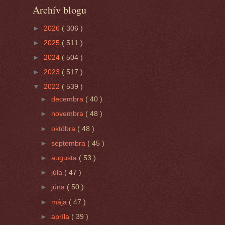
Archív blogu
►
2026
( 306 )
►
2025
( 511 )
►
2024
( 504 )
►
2023
( 517 )
▼
2022
( 539 )
►
decembra
( 40 )
►
novembra
( 48 )
►
októbra
( 48 )
►
septembra
( 45 )
►
augusta
( 53 )
►
júla
( 47 )
►
júna
( 50 )
►
mája
( 47 )
►
apríla
( 39 )