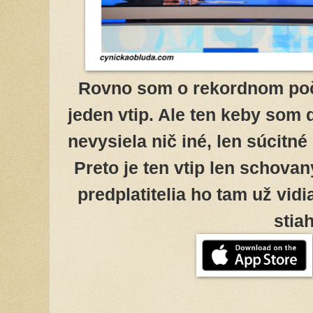
Rovno som o rekordnom počt
jeden vtip. Ale ten keby som 
nevysiela nič iné, len súcit
Preto je ten vtip len schovan
predplatitelia ho tam už vidi
stia