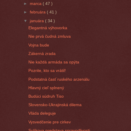
►
marca
( 47 )
►
februára
( 41 )
▼
januára
( 34 )
Elegantná výhovorka
Nie prvá čudná zmluva
Vojna bude
Zákerná zrada
Nie každá armáda sa opýta
Pozrite, kto sa vrátil!
Podstatná časť ruského arzenálu
Hlavný cieľ splnený
Budúci súdruh Tiso
Slovensko-Ukrajinská dilema
Vláda deleguje
Vysvedčenie pre cirkev
Sulíkova predstava spravodlivosti