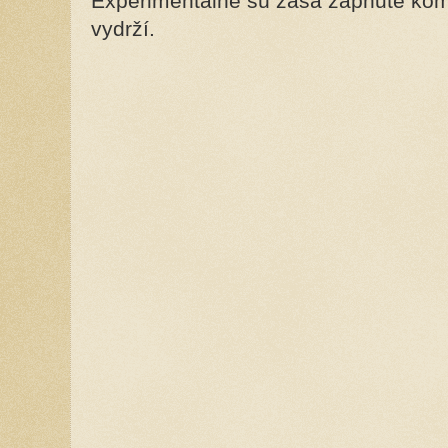
Experimentálne sú zasa zapnuté kome
vydrží.