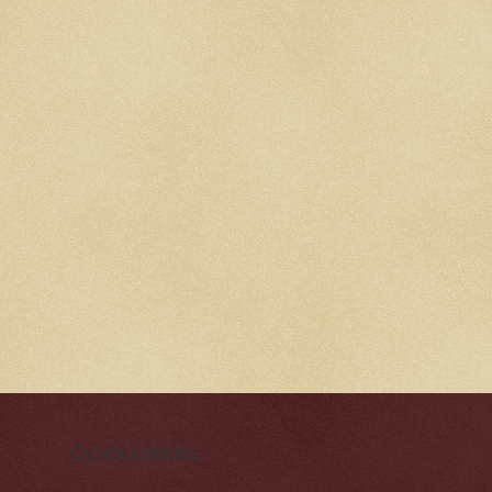
Cynická obluda