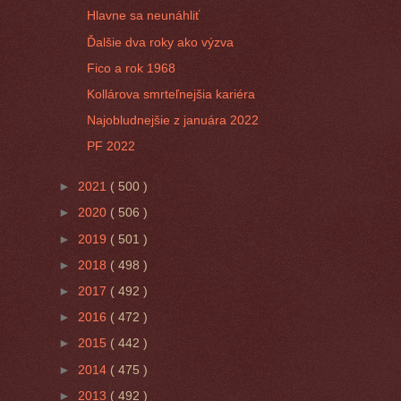
Hlavne sa neunáhliť
Ďalšie dva roky ako výzva
Fico a rok 1968
Kollárova smrteľnejšia kariéra
Najobludnejšie z januára 2022
PF 2022
►
2021
( 500 )
►
2020
( 506 )
►
2019
( 501 )
►
2018
( 498 )
►
2017
( 492 )
►
2016
( 472 )
►
2015
( 442 )
►
2014
( 475 )
►
2013
( 492 )