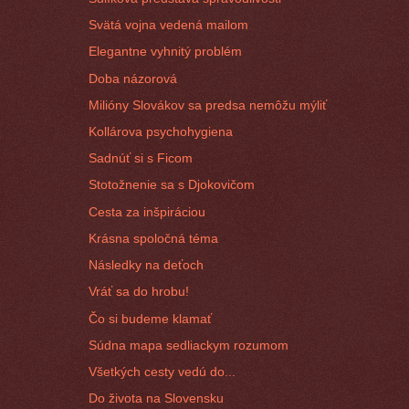
Svätá vojna vedená mailom
Elegantne vyhnitý problém
Doba názorová
Milióny Slovákov sa predsa nemôžu mýliť
Kollárova psychohygiena
Sadnúť si s Ficom
Stotožnenie sa s Djokovičom
Cesta za inšpiráciou
Krásna spoločná téma
Následky na deťoch
Vráť sa do hrobu!
Čo si budeme klamať
Súdna mapa sedliackym rozumom
Všetkých cesty vedú do...
Do života na Slovensku