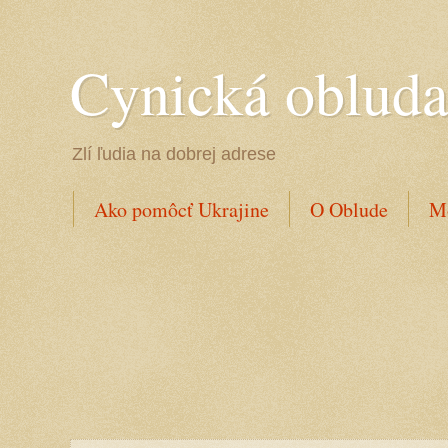
Cynická oblud
Zlí ľudia na dobrej adrese
Ako pomôcť Ukrajine
O Oblude
Mo