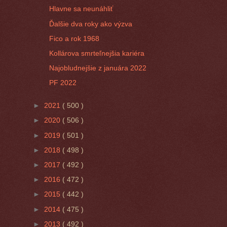
Hlavne sa neunáhliť
Ďalšie dva roky ako výzva
Fico a rok 1968
Kollárova smrteľnejšia kariéra
Najobludnejšie z januára 2022
PF 2022
►
2021
( 500 )
►
2020
( 506 )
►
2019
( 501 )
►
2018
( 498 )
►
2017
( 492 )
►
2016
( 472 )
►
2015
( 442 )
►
2014
( 475 )
►
2013
( 492 )