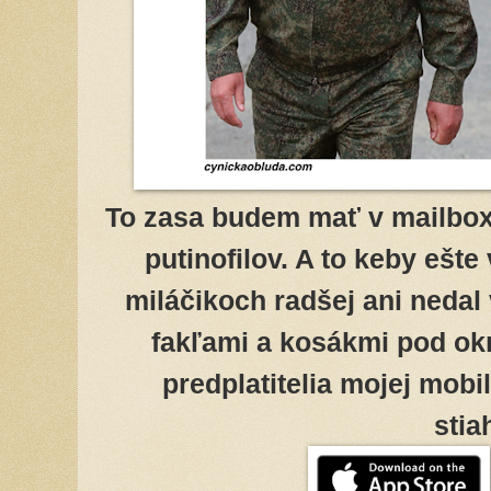
To zasa budem mať v mailbox
putinofilov. A to keby ešte 
miláčikoch radšej ani nedal 
fakľami a kosákmi pod okn
predplatitelia mojej mobi
stia