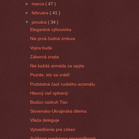
►
marca
( 47 )
►
februára
( 41 )
▼
januára
( 34 )
Elegantná výhovorka
Nie prvá čudná zmluva
Vojna bude
Zákerná zrada
Nie každá armáda sa opýta
Pozrite, kto sa vrátil!
Podstatná časť ruského arzenálu
Hlavný cieľ splnený
Budúci súdruh Tiso
Slovensko-Ukrajinská dilema
Vláda deleguje
Vysvedčenie pre cirkev
Sulíkova predstava spravodlivosti