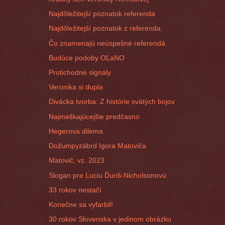
Najdôležitejší poznatok referenda
Najdôležitejší poznatok z referenda
Čo znamenajú neúspešné referendá
Budúce podoby OĽaNO
Protichodné signály
Veronika si dupla
Divácka tvorba: Z histórie svätých bojov
Najmeškajúcejšie predčasno
Hegerova dilema
Dožumpyzábrd Igora Matoviča
Matovič, vz. 2023
Slogan pre Luciu Ďuriš-Nicholsonovú
33 rokov nestačí
Konečne sa vyfarbil!
30 rokov Slovenska v jedinom obrázku