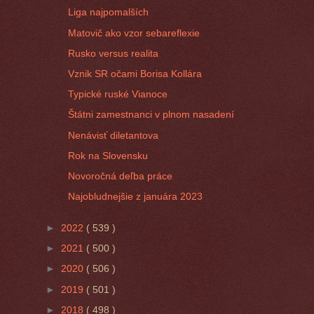
Liga najpomalších
Matovič ako vzor sebareflexie
Rusko versus realita
Vznik SR očami Borisa Kollára
Typické ruské Vianoce
Štátni zamestnanci v plnom nasadení
Nenávisť diletantova
Rok na Slovensku
Novoročná deľba práce
Najobludnejšie z januára 2023
►
2022
( 539 )
►
2021
( 500 )
►
2020
( 506 )
►
2019
( 501 )
►
2018
( 498 )