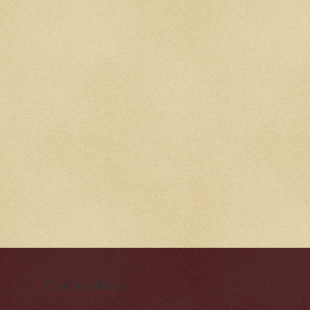
Cynická obluda