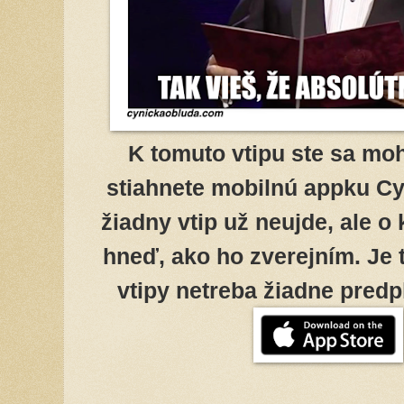
K tomuto vtipu ste sa moh
stiahnete mobilnú appku Cy
žiadny vtip už neujde, ale o
hneď, ako ho zverejním. Je 
vtipy netreba žiadne predpl