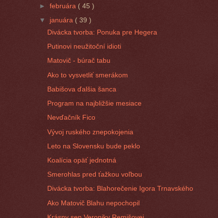
►
februára
( 45 )
▼
januára
( 39 )
Divácka tvorba: Ponuka pre Hegera
Putinovi neužitoční idioti
Matovič - búrač tabu
Ako to vysvetliť smerákom
Babišova ďalšia šanca
Program na najbližšie mesiace
Nevďačník Fico
Vývoj ruského znepokojenia
Leto na Slovensku bude peklo
Koalícia opäť jednotná
Smerohlas pred ťažkou voľbou
Divácka tvorba: Blahorečenie Igora Trnavského
Ako Matovič Blahu nepochopil
Krásny sen Veroniky Remišovej