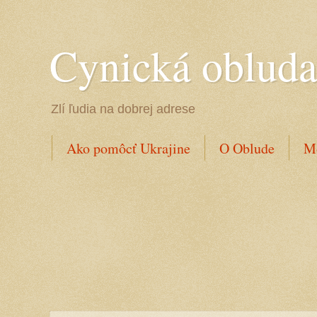
Cynická oblud
Zlí ľudia na dobrej adrese
Ako pomôcť Ukrajine
O Oblude
Mo