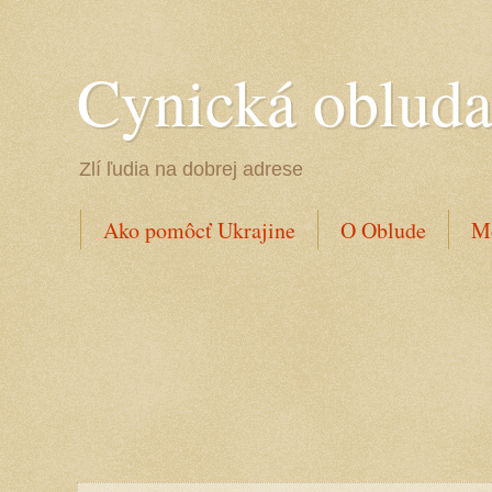
Cynická oblud
Zlí ľudia na dobrej adrese
Ako pomôcť Ukrajine
O Oblude
Mo