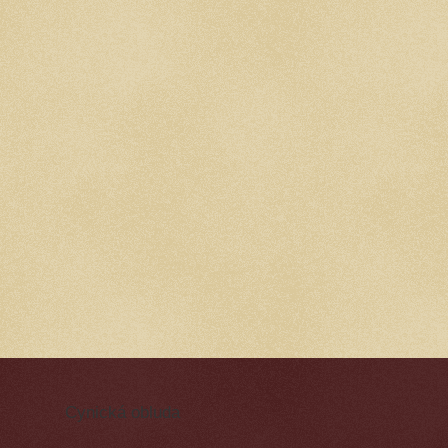
Cynická obluda