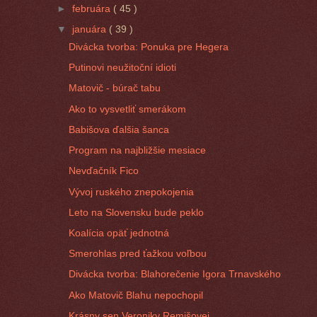
►
februára
( 45 )
▼
januára
( 39 )
Divácka tvorba: Ponuka pre Hegera
Putinovi neužitoční idioti
Matovič - búrač tabu
Ako to vysvetliť smerákom
Babišova ďalšia šanca
Program na najbližšie mesiace
Nevďačník Fico
Vývoj ruského znepokojenia
Leto na Slovensku bude peklo
Koalícia opäť jednotná
Smerohlas pred ťažkou voľbou
Divácka tvorba: Blahorečenie Igora Trnavského
Ako Matovič Blahu nepochopil
Krásny sen Veroniky Remišovej