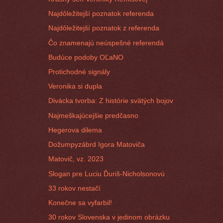
Najdôležitejší poznatok referenda
Najdôležitejší poznatok z referenda
Čo znamenajú neúspešné referendá
Budúce podoby OĽaNO
Protichodné signály
Veronika si dupla
Divácka tvorba: Z histórie svätých bojov
Najmeškajúcejšie predčasno
Hegerova dilema
Dožumpyzábrd Igora Matoviča
Matovič, vz. 2023
Slogan pre Luciu Ďuriš-Nicholsonovú
33 rokov nestačí
Konečne sa vyfarbil!
30 rokov Slovenska v jedinom obrázku