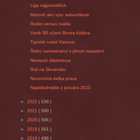
Liga najpomalších
Matovič ako vzor sebareflexie
Rusko versus realita
Vznik SR očami Borisa Kollára
Typické ruské Vianoce
Štátni zamestnanci v plnom nasadení
Nenávisť diletantova
Rok na Slovensku
Novoročná deľba práce
Najobludnejšie z januára 2023
►
2022
( 539 )
►
2021
( 500 )
►
2020
( 506 )
►
2019
( 501 )
►
2018
( 498 )