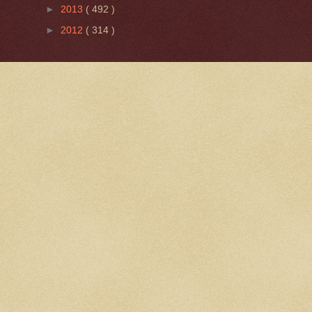
►
2013
( 492 )
►
2012
( 314 )