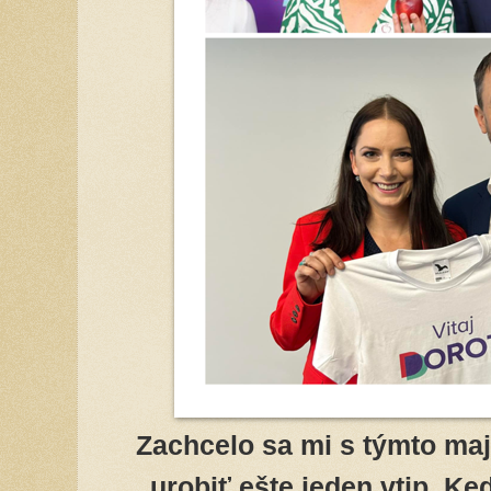
Zachcelo sa mi s týmto ma
urobiť ešte jeden vtip. Ke