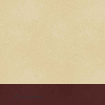
Cynická obluda