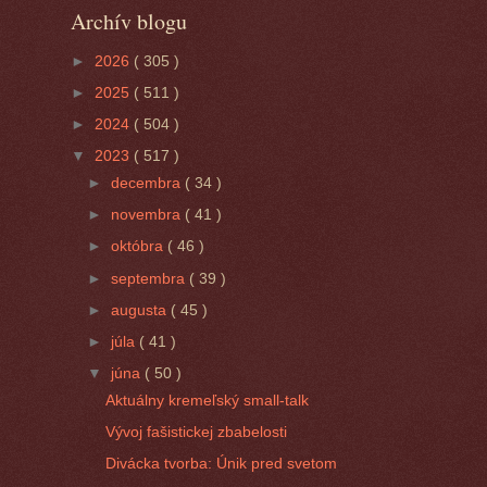
Archív blogu
►
2026
( 305 )
►
2025
( 511 )
►
2024
( 504 )
▼
2023
( 517 )
►
decembra
( 34 )
►
novembra
( 41 )
►
októbra
( 46 )
►
septembra
( 39 )
►
augusta
( 45 )
►
júla
( 41 )
▼
júna
( 50 )
Aktuálny kremeľský small-talk
Vývoj fašistickej zbabelosti
Divácka tvorba: Únik pred svetom