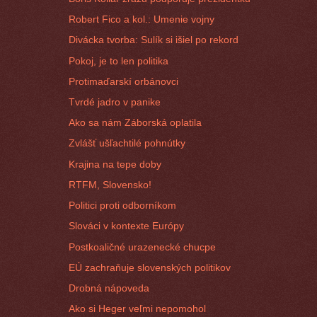
Robert Fico a kol.: Umenie vojny
Divácka tvorba: Sulík si išiel po rekord
Pokoj, je to len politika
Protimaďarskí orbánovci
Tvrdé jadro v panike
Ako sa nám Záborská oplatila
Zvlášť ušľachtilé pohnútky
Krajina na tepe doby
RTFM, Slovensko!
Politici proti odborníkom
Slováci v kontexte Európy
Postkoaličné urazenecké chucpe
EÚ zachraňuje slovenských politikov
Drobná nápoveda
Ako si Heger veľmi nepomohol