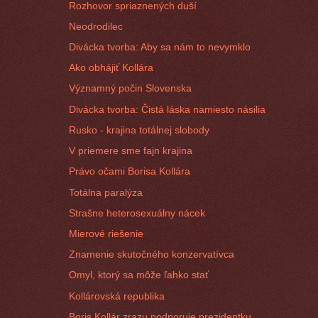
Rozhovor spriaznených duší
Neodrodilec
Divácka tvorba: Aby sa nám to nevymklo
Ako obhájiť Kollára
Významný počin Slovenska
Divácka tvorba: Čistá láska namiesto násilia
Rusko - krajina totálnej slobody
V priemere sme fajn krajina
Právo očami Borisa Kollára
Totálna paralýza
Strašne heterosexuálny nácek
Mierové riešenie
Znamenie skutočného konzervatívca
Omyl, ktorý sa môže ľahko stať
Kollárovská republika
Boris Kollár zrazu podporuje prezidentku