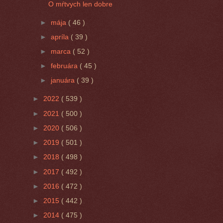
O mŕtvych len dobre
►
mája
( 46 )
►
apríla
( 39 )
►
marca
( 52 )
►
februára
( 45 )
►
januára
( 39 )
►
2022
( 539 )
►
2021
( 500 )
►
2020
( 506 )
►
2019
( 501 )
►
2018
( 498 )
►
2017
( 492 )
►
2016
( 472 )
►
2015
( 442 )
►
2014
( 475 )