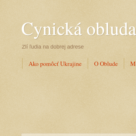
Cynická oblud
Zlí ľudia na dobrej adrese
Ako pomôcť Ukrajine
O Oblude
Mo