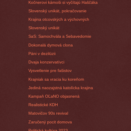
Kočnerovi kámoši si vyčítajú Haščáka
Slovenský unikát, pokračovanie
Krajina otcovských a výchovných
Slovenský unikát
SaS: Samochvála a Sebavedomie
Dokonalá dymová clona
Páni v dezilúzii
Dvaja konzervatívci
Vysvetlenie pre fašistov
Krajniak sa vracia ku koreňom
Jediná naozajstná katolícka krajina
Kampaň OĽaNO objasnená
Realistické KDH
Matovičov 90s revival
Zaručený pocit domova
Politická kultúra 2023