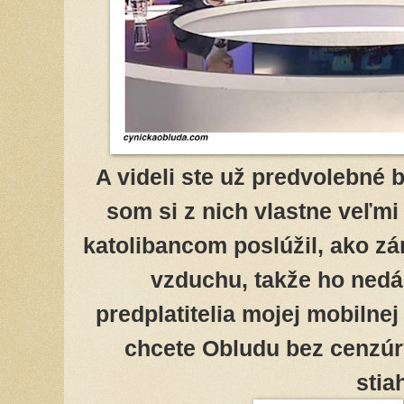
A videli ste už predvolebné
som si z nich vlastne veľmi m
katolibancom poslúžil, ako z
vzduchu, takže ho nedá
predplatitelia mojej mobilne
chcete Obludu bez cenzúry
stia