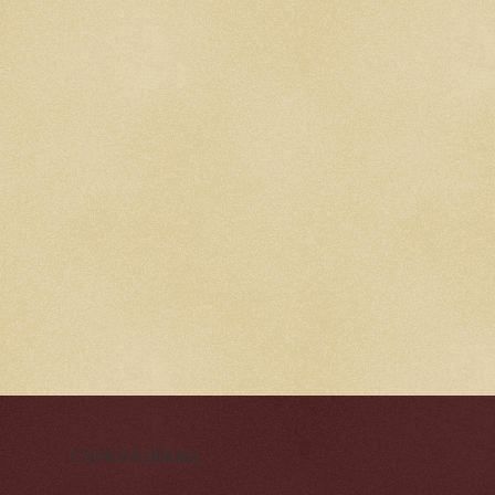
Cynická obluda