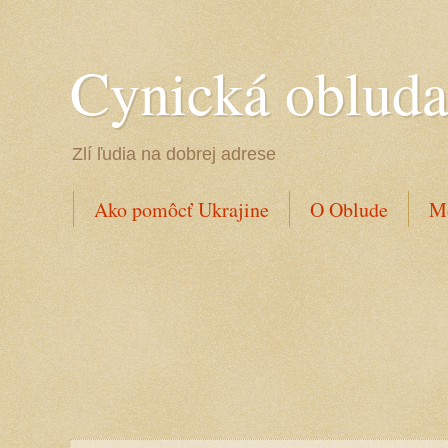
Cynická oblud
Zlí ľudia na dobrej adrese
Ako pomôcť Ukrajine
O Oblude
Mo