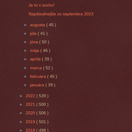
Je to v suchu!
Najobludnejšie zo septembra 2023
►
augusta
( 45 )
►
júla
( 41 )
►
júna
( 50 )
►
mája
( 46 )
►
apríla
( 39 )
►
marca
( 52 )
►
februára
( 45 )
►
januára
( 39 )
►
2022
( 539 )
►
2021
( 500 )
►
2020
( 506 )
►
2019
( 501 )
►
2018
( 498 )