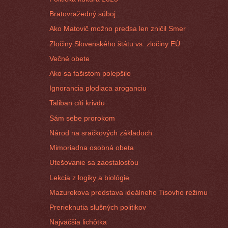
Bratovražedný súboj
Ako Matovič možno predsa len zničil Smer
Zločiny Slovenského štátu vs. zločiny EÚ
Večné obete
Ako sa fašistom polepšilo
Ignorancia plodiaca aroganciu
Taliban cíti krivdu
Sám sebe prorokom
Národ na sračkových základoch
Mimoriadna osobná obeta
Utešovanie sa zaostalosťou
Lekcia z logiky a biológie
Mazurekova predstava ideálneho Tisovho režimu
Prerieknutia slušných politikov
Najväčšia lichôtka