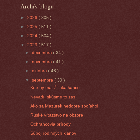
Archív blogu
►
2026
( 305 )
►
2025
( 511 )
►
2024
( 504 )
▼
2023
( 517 )
►
decembra
( 34 )
►
novembra
( 41 )
►
októbra
( 46 )
▼
septembra
( 39 )
Kde by mal Žilinka šancu
Nevadí, skúsme to zas
Ako sa Mazurek nedobre spoľahol
Ruské víťazstvo na obzore
Ochrancovia prírody
Súboj rodinných klanov