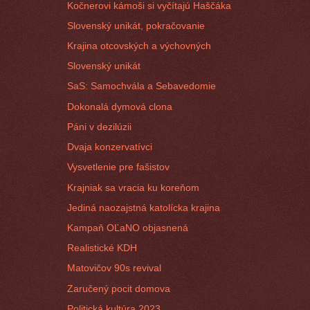
Kočnerovi kámoši si vyčítajú Haščáka
Slovenský unikát, pokračovanie
Krajina otcovských a výchovných
Slovenský unikát
SaS: Samochvála a Sebavedomie
Dokonalá dymová clona
Páni v dezilúzii
Dvaja konzervatívci
Vysvetlenie pre fašistov
Krajniak sa vracia ku koreňom
Jediná naozajstná katolícka krajina
Kampaň OĽaNO objasnená
Realistické KDH
Matovičov 90s revival
Zaručený pocit domova
Politická kultúra 2023