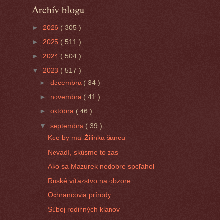
Archív blogu
►
2026
( 305 )
►
2025
( 511 )
►
2024
( 504 )
▼
2023
( 517 )
►
decembra
( 34 )
►
novembra
( 41 )
►
októbra
( 46 )
▼
septembra
( 39 )
Kde by mal Žilinka šancu
Nevadí, skúsme to zas
Ako sa Mazurek nedobre spoľahol
Ruské víťazstvo na obzore
Ochrancovia prírody
Súboj rodinných klanov