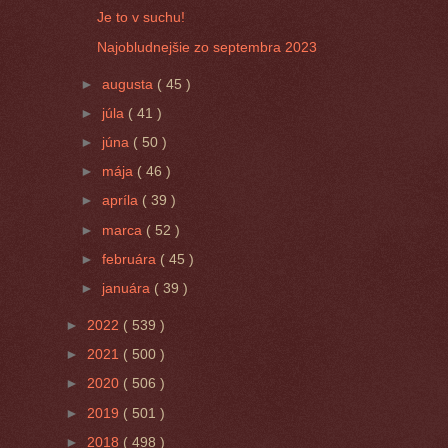
Je to v suchu!
Najobludnejšie zo septembra 2023
►
augusta
( 45 )
►
júla
( 41 )
►
júna
( 50 )
►
mája
( 46 )
►
apríla
( 39 )
►
marca
( 52 )
►
februára
( 45 )
►
januára
( 39 )
►
2022
( 539 )
►
2021
( 500 )
►
2020
( 506 )
►
2019
( 501 )
►
2018
( 498 )