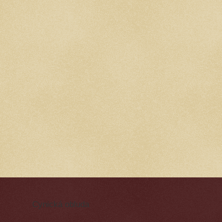
Cynická obluda