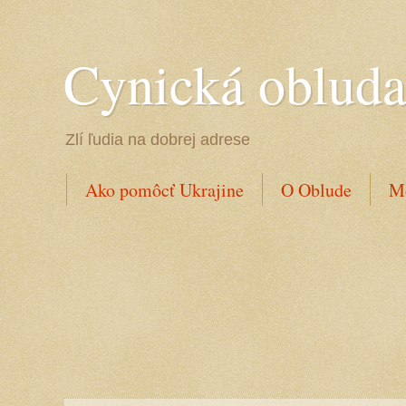
Cynická oblud
Zlí ľudia na dobrej adrese
Ako pomôcť Ukrajine
O Oblude
Mo