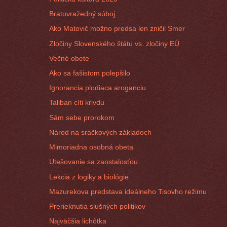
Bratovražedný súboj
Ako Matovič možno predsa len zničil Smer
Zločiny Slovenského štátu vs. zločiny EÚ
Večné obete
Ako sa fašistom polepšilo
Ignorancia plodiaca aroganciu
Taliban cíti krivdu
Sám sebe prorokom
Národ na sračkových základoch
Mimoriadna osobná obeta
Utešovanie sa zaostalosťou
Lekcia z logiky a biológie
Mazurekova predstava ideálneho Tisovho režimu
Prerieknutia slušných politikov
Najväčšia lichôtka