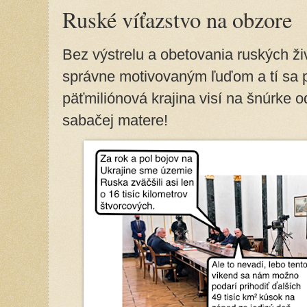
Ruské víťazstvo na obzore
Bez výstrelu a obetovania ruských živ
správne motivovaným ľuďom a tí sa p
päťmiliónová krajina visí na šnúrke od
sabačej matere!