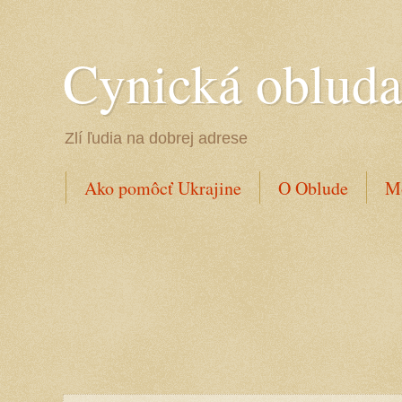
Cynická oblud
Zlí ľudia na dobrej adrese
Ako pomôcť Ukrajine
O Oblude
Mo