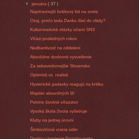
▼
januára
( 37 )
Najotravnejší bobkový list na svete
Ozaj, prečo teda Danko išiel do vlády?
Kultúrnoetické otázky očami SNS
Víťazi posledných rokov
Nedbanlivosť na oddelení
Absolútne doslovné vysvetlenie
Za sebavedomejšie Slovensko
Optimisti vs. realisti
Hysterické padavky reagujú na kritiku
Majster absurdných lží
Petrine životné víťazstvo
Vysoká škola života vyšetruje
Kluby na jednej úrovni
Šimkovičová vracia úder
Danko v kontexte Ficovho sveta