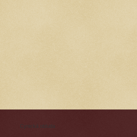
Cynická obluda