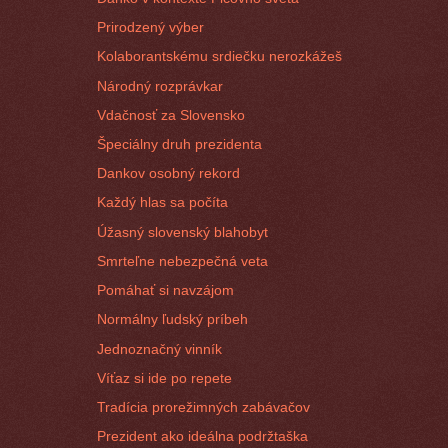
Prirodzený výber
Kolaborantskému srdiečku nerozkážeš
Národný rozprávkar
Vdačnosť za Slovensko
Špeciálny druh prezidenta
Dankov osobný rekord
Každý hlas sa počíta
Úžasný slovenský blahobyt
Smrteľne nebezpečná veta
Pomáhať si navzájom
Normálny ľudský príbeh
Jednoznačný vinník
Víťaz si ide po repete
Tradícia prorežimných zabávačov
Prezident ako ideálna podržtaška