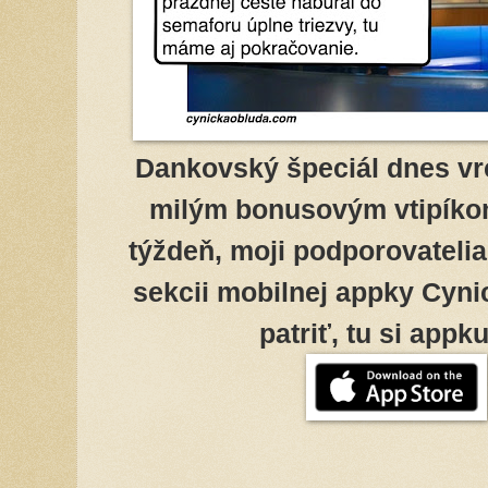
Dankovský špeciál dnes vr
milým bonusovým vtipíkom
týždeň, moji podporovatelia 
sekcii mobilnej appky Cyni
patriť, tu si appk