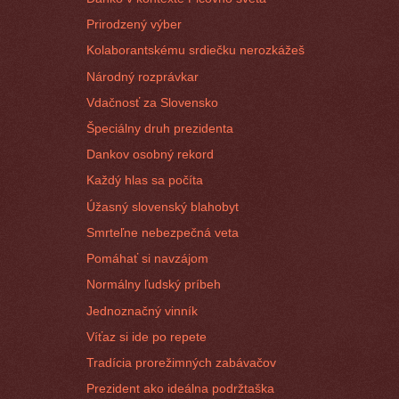
Prirodzený výber
Kolaborantskému srdiečku nerozkážeš
Národný rozprávkar
Vdačnosť za Slovensko
Špeciálny druh prezidenta
Dankov osobný rekord
Každý hlas sa počíta
Úžasný slovenský blahobyt
Smrteľne nebezpečná veta
Pomáhať si navzájom
Normálny ľudský príbeh
Jednoznačný vinník
Víťaz si ide po repete
Tradícia prorežimných zabávačov
Prezident ako ideálna podržtaška