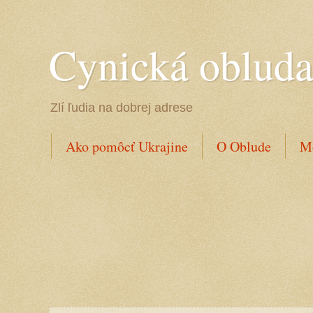
Cynická oblud
Zlí ľudia na dobrej adrese
Ako pomôcť Ukrajine
O Oblude
Mo