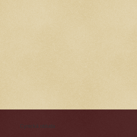
Cynická obluda