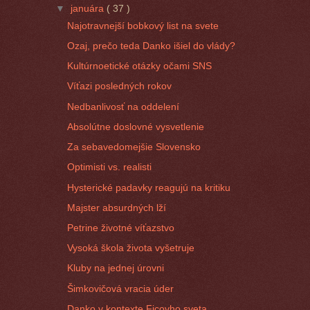
▼
januára
( 37 )
Najotravnejší bobkový list na svete
Ozaj, prečo teda Danko išiel do vlády?
Kultúrnoetické otázky očami SNS
Víťazi posledných rokov
Nedbanlivosť na oddelení
Absolútne doslovné vysvetlenie
Za sebavedomejšie Slovensko
Optimisti vs. realisti
Hysterické padavky reagujú na kritiku
Majster absurdných lží
Petrine životné víťazstvo
Vysoká škola života vyšetruje
Kluby na jednej úrovni
Šimkovičová vracia úder
Danko v kontexte Ficovho sveta