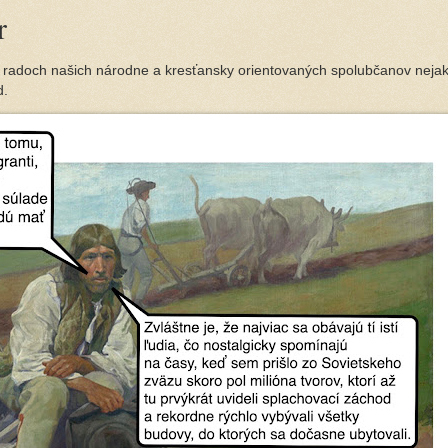
r
v radoch našich národne a kresťansky orientovaných spolubčanov neja
d.