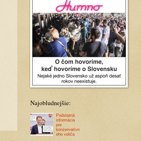
Najobludnejšie:
Podstatná
informácia
pre
konzervatívn
eho voliča