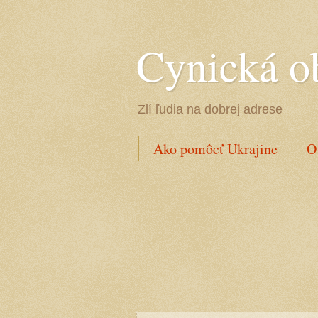
Cynická o
Zlí ľudia na dobrej adrese
Ako pomôcť Ukrajine
O