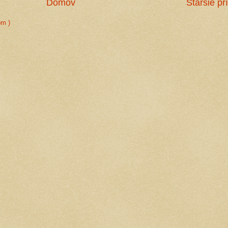
Domov
Staršie pr
om )