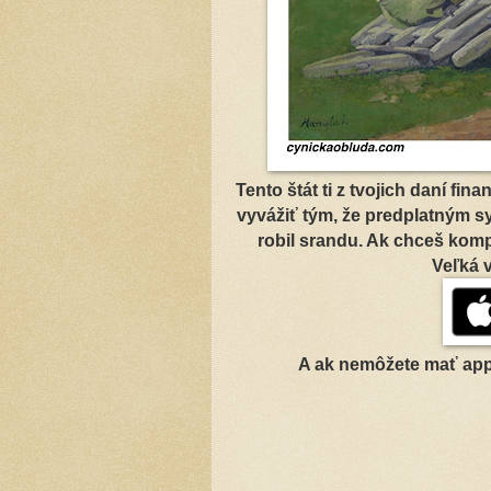
Tento štát ti z tvojich daní fin
vyvážiť tým, že predplatným sy
robil srandu. Ak chceš kom
Veľká 
A ak nemôžete mať app