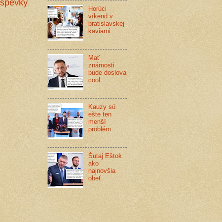
íspevky
Horúci
víkend v
bratislavskej
kaviarni
Mať
známosti
bude doslova
cool
Kauzy sú
ešte ten
menší
problém
Šutaj Eštok
ako
najnovšia
obeť