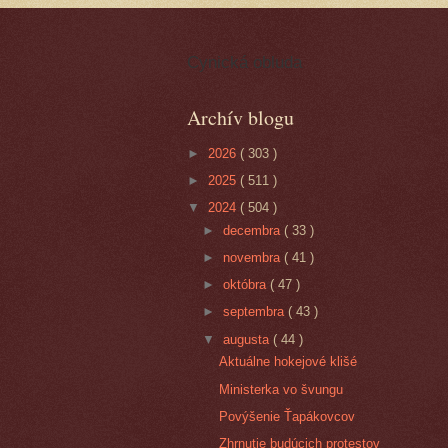
Cynická obluda
Archív blogu
►
2026
( 303 )
►
2025
( 511 )
▼
2024
( 504 )
►
decembra
( 33 )
►
novembra
( 41 )
►
októbra
( 47 )
►
septembra
( 43 )
▼
augusta
( 44 )
Aktuálne hokejové klišé
Ministerka vo švungu
Povýšenie Ťapákovcov
Zhrnutie budúcich protestov