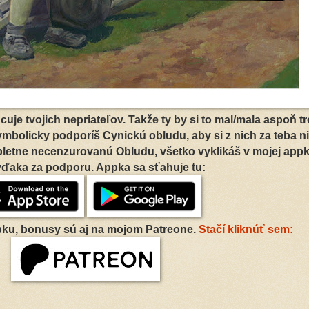
ancuje tvojich nepriateľov. Takže ty by si to mal/mala aspoň t
mbolicky podporíš Cynickú obludu, aby si z nich za teba n
pletne necenzurovanú Obludu, všetko vyklikáš v mojej appk
vďaka za podporu. Appka sa sťahuje tu:
ku, bonusy sú aj na mojom Patreone.
Stačí kliknúť sem: