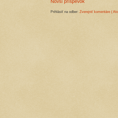
Novší príspevok
Prihlásiť na odber:
Zverejniť komentáre ( At