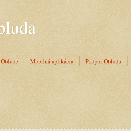
bluda
 Oblude
Mobilná aplikácia
Podpor Obludu