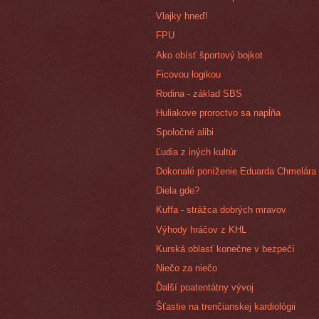
Vlajky hneď!
FPU
Ako obísť športový bojkot
Ficovou logikou
Rodina - základ SBS
Huliakove proroctvo sa napĺňa
Spoločné alibi
Ľudia z iných kultúr
Dokonalé poníženie Eduarda Chmelára
Diela gde?
Kuffa - strážca dobrých mravov
Výhody hráčov z KHL
Kurská oblasť konečne v bezpečí
Niečo za niečo
Ďalší poatentátny vývoj
Šťastie na trenčianskej kardiológii