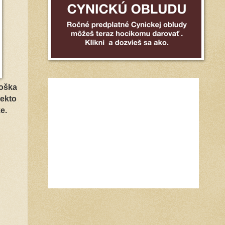
roška
iekto
e.