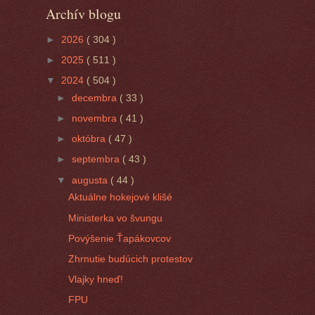
Archív blogu
►
2026
( 304 )
►
2025
( 511 )
▼
2024
( 504 )
►
decembra
( 33 )
►
novembra
( 41 )
►
októbra
( 47 )
►
septembra
( 43 )
▼
augusta
( 44 )
Aktuálne hokejové klišé
Ministerka vo švungu
Povýšenie Ťapákovcov
Zhrnutie budúcich protestov
Vlajky hneď!
FPU