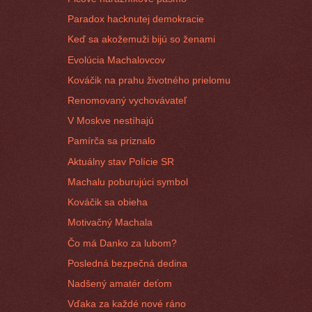
Paradox hacknutej demokracie
Keď sa akožemuži bijú so ženami
Evolúcia Machalovcov
Kováčik na prahu životného prielomu
Renomovaný vychovávateľ
V Moskve nestíhajú
Pamírča sa priznalo
Aktuálny stav Polície SR
Machalu poburujúci symbol
Kováčik sa obieha
Motivačný Machala
Čo má Danko za lubom?
Posledná bezpečná dedina
Nadšený amatér deťom
Vďaka za každé nové ráno