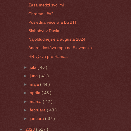
Zasa medzi svojimi
Chromo...čo?
Posledná večera a LGBTI
Blahobyt v Rusku
Najobludnejšie z augusta 2024
Andrej dostáva ropu na Slovensko
HR výzva pre Hamas
►
júla
( 46 )
►
júna
( 41 )
►
mája
( 44 )
►
apríla
( 43 )
►
marca
( 42 )
►
februára
( 43 )
►
januára
( 37 )
►
2023
( 517 )