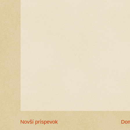
Novší príspevok
Do