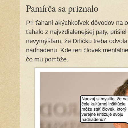
Pamírča sa priznalo
Pri ťahaní akýchkoľvek dôvodov na od
ťahalo z najvzdialenejšej päty, prišiel
nevymýšľam, že Drličku treba odvolať,
nadriadenú. Kde ten človek mentálne 
čo mu pomôže.