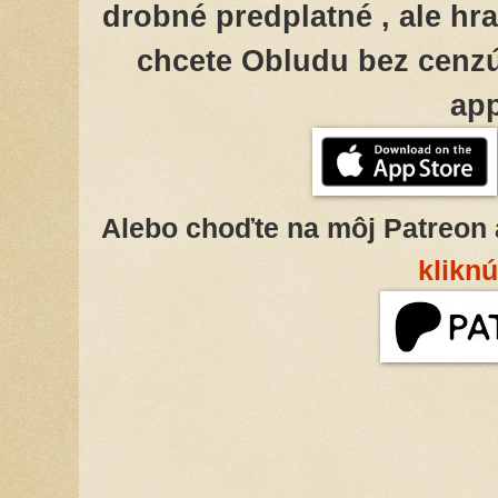
drobné predplatné , ale hr
chcete Obludu bez cenzúr
ap
Alebo choďte na môj Patreon 
klikn