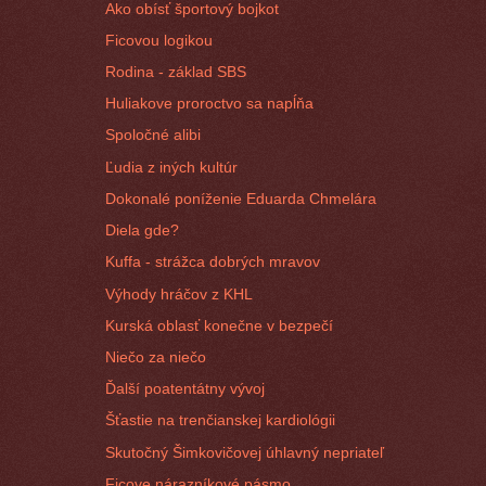
Ako obísť športový bojkot
Ficovou logikou
Rodina - základ SBS
Huliakove proroctvo sa napĺňa
Spoločné alibi
Ľudia z iných kultúr
Dokonalé poníženie Eduarda Chmelára
Diela gde?
Kuffa - strážca dobrých mravov
Výhody hráčov z KHL
Kurská oblasť konečne v bezpečí
Niečo za niečo
Ďalší poatentátny vývoj
Šťastie na trenčianskej kardiológii
Skutočný Šimkovičovej úhlavný nepriateľ
Ficove nárazníkové pásmo