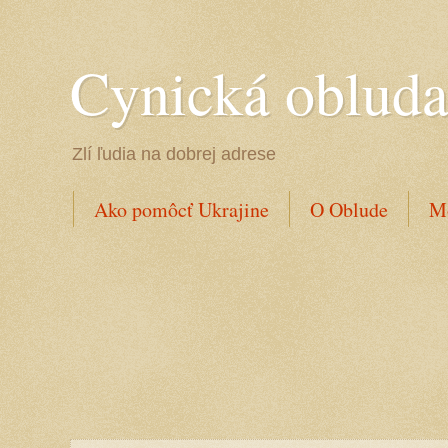
Cynická oblud
Zlí ľudia na dobrej adrese
Ako pomôcť Ukrajine
O Oblude
Mo