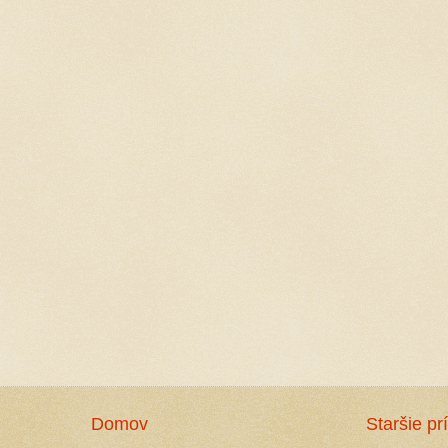
Domov
Staršie pr