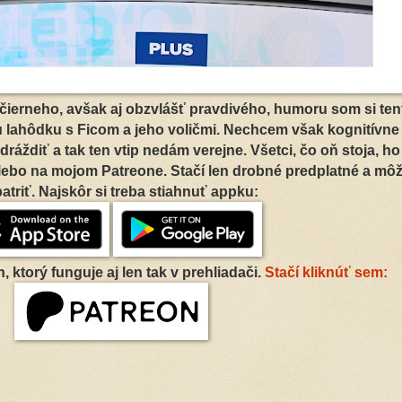
čierneho, avšak aj obzvlášť pravdivého, humoru som si ten
nu lahôdku s Ficom a jeho voličmi. Nechcem však kognitívne
áždiť a tak ten vtip nedám verejne. Všetci, čo oň stoja, ho
lebo na mojom Patreone. Stačí len drobné predplatné a môž
atriť. Najskôr si treba stiahnuť appku:
, ktorý funguje aj len tak v prehliadači.
Stačí kliknúť sem: