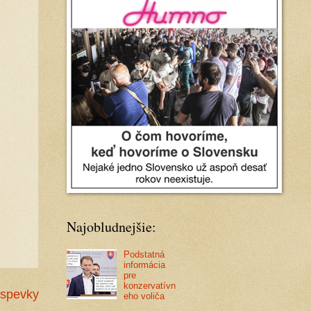
Najobludnejšie:
Podstatná
informácia
pre
konzervatívn
íspevky
eho voliča