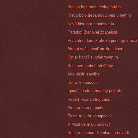
Krajina bez premiérskych tém
Prečo bolo treba novú verziu hymny
Nová historka z podsvetia
Paradox Blahovej zbabelosti
Posvätné demokratické princípy v prax
Ako si vyšliapnuť na Bratislavu
Kotlár končí s vyšetrovaním
Sulíkove drobné prešľapy
Ako lekári zaváhali
Kotlár v koncoch
Ignorácia ako zásadný pokrok
Robert Fico a stroj času
Ako sa Fico prepočul
Že im to skôr nenapadlo!
V Moskve majú práčky!
Kotlára nechcú, Bombic im nevadí