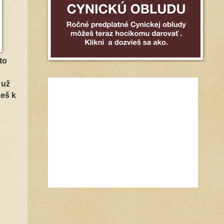
to
 už
eš k