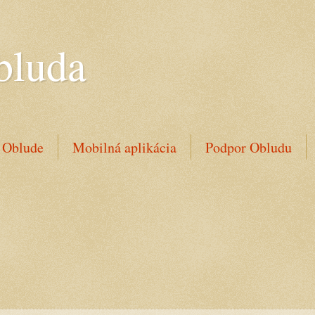
bluda
 Oblude
Mobilná aplikácia
Podpor Obludu