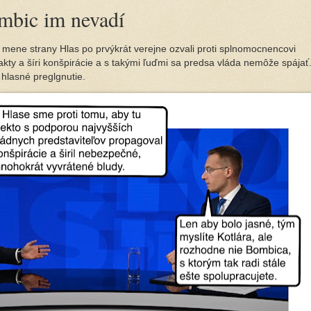
mbic im nevadí
v mene strany Hlas po prvýkrát verejne ozvali proti splnomocnencovi
fakty a šíri konšpirácie a s takými ľuďmi sa predsa vláda nemôže spájať
 hlasné preglgnutie.