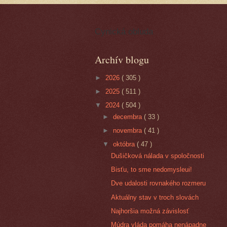
Cynická obluda
Archív blogu
►
2026
( 305 )
►
2025
( 511 )
▼
2024
( 504 )
►
decembra
( 33 )
►
novembra
( 41 )
▼
októbra
( 47 )
Dušičková nálada v spoločnosti
Bisťu, to sme nedomysleui!
Dve udalosti rovnakého rozmeru
Aktuálny stav v troch slovách
Najhoršia možná závislosť
Múdra vláda pomáha nenápadne