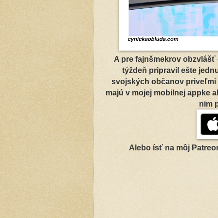
A pre fajnšmekrov obzvlášť 
týždeň pripravil ešte jed
svojských občanov priveľmi dr
majú v mojej mobilnej appke a
nim p
Alebo ísť na môj Patreon