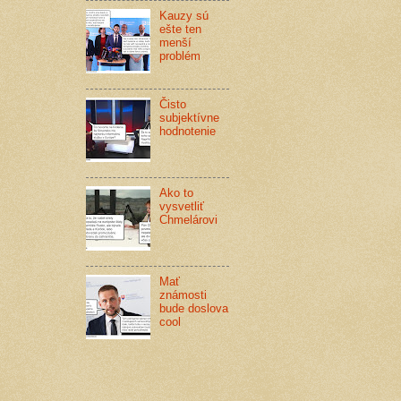
Kauzy sú
ešte ten
menší
problém
Čisto
subjektívne
hodnotenie
Ako to
vysvetliť
Chmelárovi
Mať
známosti
bude doslova
cool