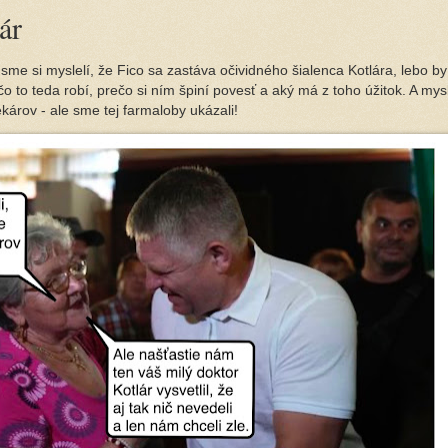
ár
 sme si myslelí, že Fico sa zastáva očividného šialenca Kotlára, lebo b
ečo to teda robí, prečo si ním špiní povesť a aký má z toho úžitok. A mys
károv - ale sme tej farmaloby ukázali!