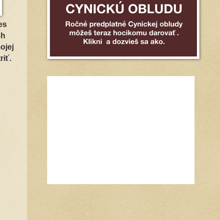
es
ch
ojej
iť.