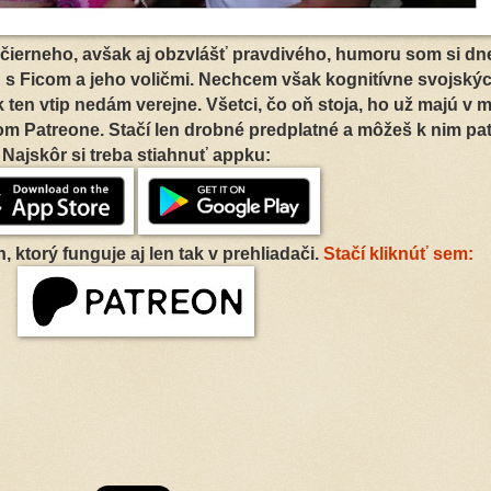
 čierneho, avšak aj obzvlášť pravdivého, humoru som si dn
u s Ficom a jeho voličmi. Nechcem však kognitívne svojský
 ten vtip nedám verejne. Všetci, čo oň stoja, ho už majú v m
m Patreone. Stačí len drobné predplatné a môžeš k nim patr
Najskôr si treba stiahnuť appku:
, ktorý funguje aj len tak v prehliadači.
Stačí kliknúť sem: