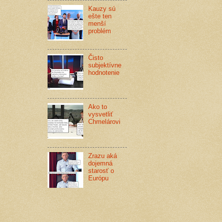
Kauzy sú
ešte ten
menší
problém
Čisto
subjektívne
hodnotenie
Ako to
vysvetliť
Chmelárovi
Zrazu aká
dojemná
starosť o
Európu