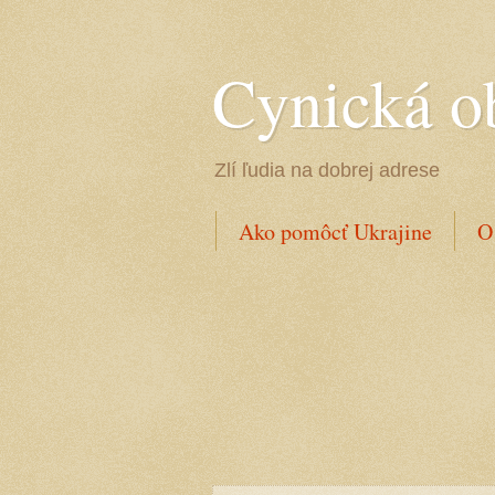
Cynická o
Zlí ľudia na dobrej adrese
Ako pomôcť Ukrajine
O