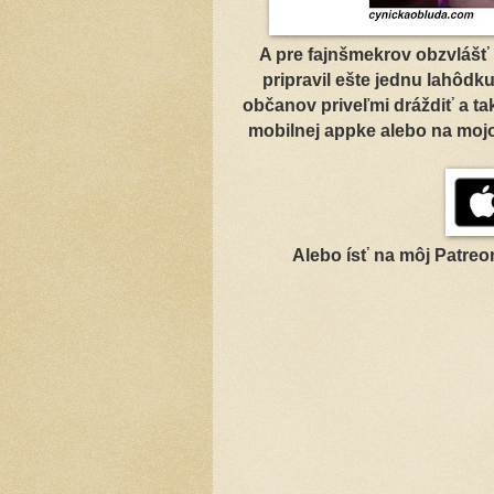
A pre fajnšmekrov obzvlášť
pripravil ešte jednu lahôdk
občanov priveľmi dráždiť a tak
mobilnej appke alebo na mojo
Alebo ísť na môj Patreon