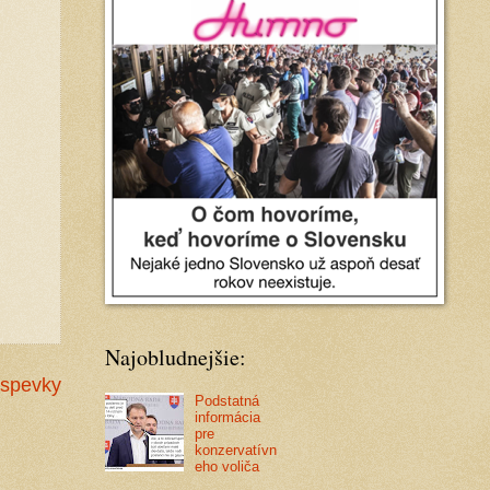
Najobludnejšie:
íspevky
Podstatná
informácia
pre
konzervatívn
eho voliča