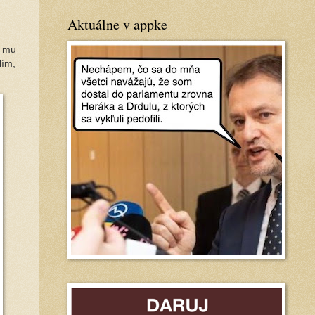
Aktuálne v appke
y mu
lím,