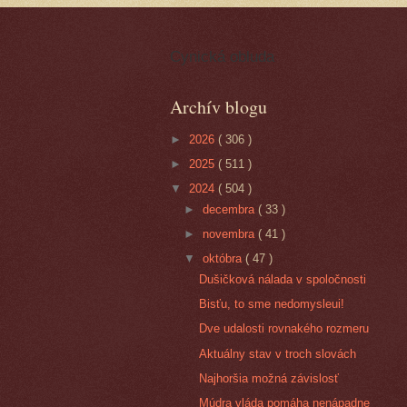
Cynická obluda
Archív blogu
►
2026
( 306 )
►
2025
( 511 )
▼
2024
( 504 )
►
decembra
( 33 )
►
novembra
( 41 )
▼
októbra
( 47 )
Dušičková nálada v spoločnosti
Bisťu, to sme nedomysleui!
Dve udalosti rovnakého rozmeru
Aktuálny stav v troch slovách
Najhoršia možná závislosť
Múdra vláda pomáha nenápadne