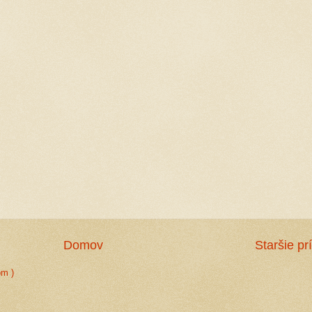
Domov
Staršie pr
om )