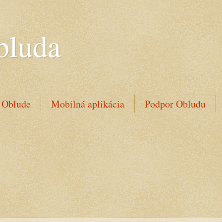
bluda
 Oblude
Mobilná aplikácia
Podpor Obludu