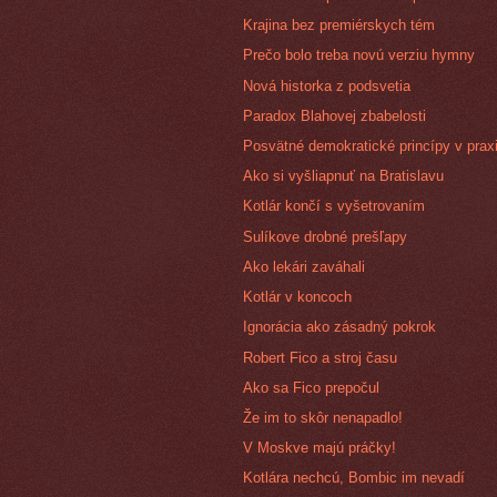
Krajina bez premiérskych tém
Prečo bolo treba novú verziu hymny
Nová historka z podsvetia
Paradox Blahovej zbabelosti
Posvätné demokratické princípy v prax
Ako si vyšliapnuť na Bratislavu
Kotlár končí s vyšetrovaním
Sulíkove drobné prešľapy
Ako lekári zaváhali
Kotlár v koncoch
Ignorácia ako zásadný pokrok
Robert Fico a stroj času
Ako sa Fico prepočul
Že im to skôr nenapadlo!
V Moskve majú práčky!
Kotlára nechcú, Bombic im nevadí