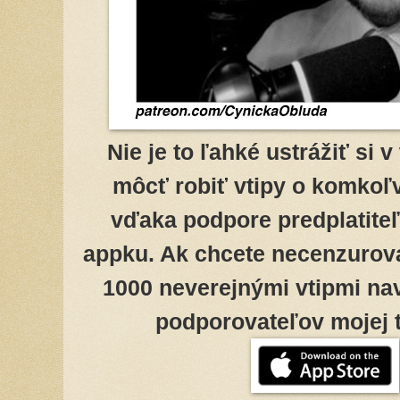
Nie je to ľahké ustrážiť si 
môcť robiť vtipy o komkoľv
vďaka podpore predplatiteľ
appku. Ak chcete necenzurov
1000 neverejnými vtipmi na
podporovateľov mojej tv