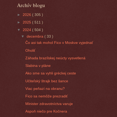
Archív blogu
►
2026
( 305 )
►
2025
( 511 )
▼
2024
( 504 )
▼
decembra
( 33 )
Čo asi tak mohol Fico v Moskve vyjednať
Oholiť
Záhada brazílskej neúcty vysvetlená
Slabina v pláne
Ako sme sa vyhli gréckej ceste
Učiteľský štrajk bez šance
Viac peňazí na obranu?
Fico sa nemôže prezradiť
Minister zdravotníctva varuje
Aspoň niečo pre Kočnera