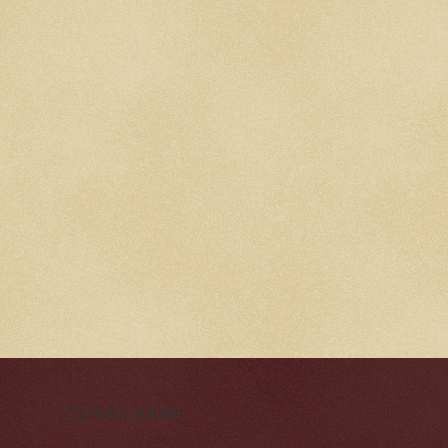
Cynická obluda