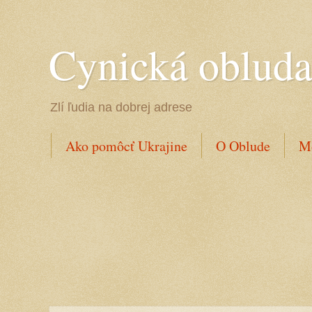
Cynická oblud
Zlí ľudia na dobrej adrese
Ako pomôcť Ukrajine
O Oblude
Mo