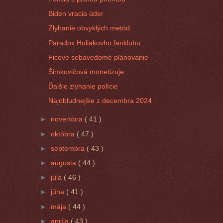
Biden vracia úder
Zlyhanie obvyklých metód
Paradox Huliakovho fanklubu
Ficove sebavedomé plánovanie
Šimkovičová monetizuje
Ďalšie zlyhanie polície
Najobludnejšie z decembra 2024
►
novembra
( 41 )
►
októbra
( 47 )
►
septembra
( 43 )
►
augusta
( 44 )
►
júla
( 46 )
►
júna
( 41 )
►
mája
( 44 )
►
apríla
( 43 )