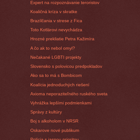
Expert na rozpoznávanie teroristov
Koaličná kríza v skratke
Brazílčania v strese z Fica
Toto Kotlárovi nevychádza
Hrozné prekliatie Petra Kažimíra
A čo ak to nebol omyl?
Nečakané LGBTI projekty
Slovensko s polovicou predpokladov
Ako sa to má s Bombicom
Koalícia jednoduchých riešení
Axioma neporaziteľného ruského sveta
Vyhrážka lepšími podmienkami
Správy z kultúry
Boj s alkoholom v NRSR
Oskarove nové publikum
Polícia s jasnou prioritou