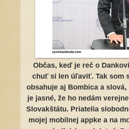
Občas, keď je reč o Dankov
chuť si len úľaviť. Tak som 
obsahuje aj Bombica a slová,
je jasné, že ho nedám verejn
Slovakštátu. Priatelia slobod
mojej mobilnej appke a na mo