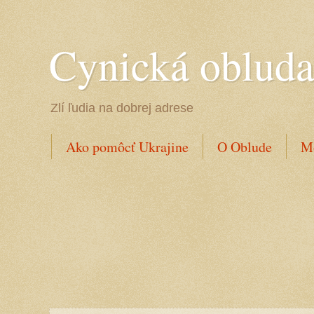
Cynická oblud
Zlí ľudia na dobrej adrese
Ako pomôcť Ukrajine
O Oblude
Mo