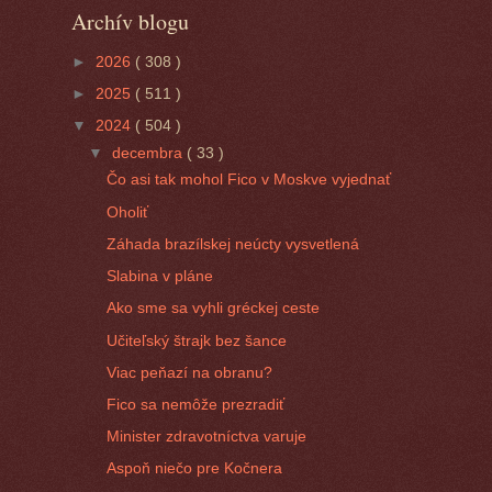
Archív blogu
►
2026
( 308 )
►
2025
( 511 )
▼
2024
( 504 )
▼
decembra
( 33 )
Čo asi tak mohol Fico v Moskve vyjednať
Oholiť
Záhada brazílskej neúcty vysvetlená
Slabina v pláne
Ako sme sa vyhli gréckej ceste
Učiteľský štrajk bez šance
Viac peňazí na obranu?
Fico sa nemôže prezradiť
Minister zdravotníctva varuje
Aspoň niečo pre Kočnera