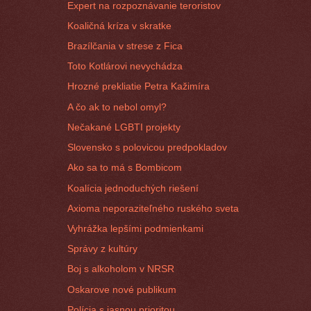
Expert na rozpoznávanie teroristov
Koaličná kríza v skratke
Brazílčania v strese z Fica
Toto Kotlárovi nevychádza
Hrozné prekliatie Petra Kažimíra
A čo ak to nebol omyl?
Nečakané LGBTI projekty
Slovensko s polovicou predpokladov
Ako sa to má s Bombicom
Koalícia jednoduchých riešení
Axioma neporaziteľného ruského sveta
Vyhrážka lepšími podmienkami
Správy z kultúry
Boj s alkoholom v NRSR
Oskarove nové publikum
Polícia s jasnou prioritou