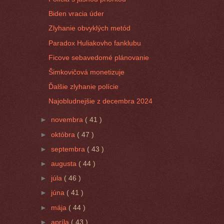
Biden vracia úder
Zlyhanie obvyklých metód
Paradox Huliakovho fanklubu
Ficove sebavedomé plánovanie
Šimkovičová monetizuje
Ďalšie zlyhanie polície
Najobludnejšie z decembra 2024
►
novembra
( 41 )
►
októbra
( 47 )
►
septembra
( 43 )
►
augusta
( 44 )
►
júla
( 46 )
►
júna
( 41 )
►
mája
( 44 )
►
apríla
( 43 )