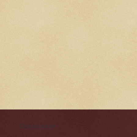
Cynická obluda