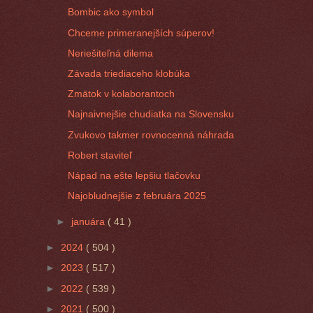
Bombic ako symbol
Chceme primeranejších súperov!
Neriešiteľná dilema
Závada triediaceho klobúka
Zmätok v kolaborantoch
Najnaivnejšie chudiatka na Slovensku
Zvukovo takmer rovnocenná náhrada
Robert staviteľ
Nápad na ešte lepšiu tlačovku
Najobludnejšie z februára 2025
►
januára
( 41 )
►
2024
( 504 )
►
2023
( 517 )
►
2022
( 539 )
►
2021
( 500 )