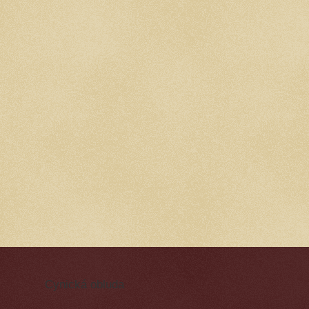
Cynická obluda