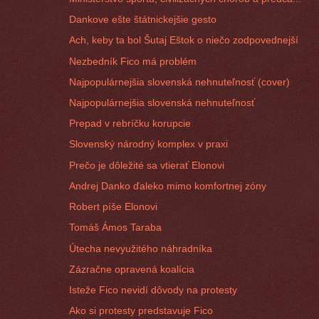
Dankove ešte štátnickejšie gesto
Ach, keby ta bol Šutaj Eštok o niečo zodpovednejší
Nezbedník Fico má problém
Najpopulárnejšia slovenská nehnuteľnosť (cover)
Najpopulárnejšia slovenská nehnuteľnosť
Prepad v rebríčku korupcie
Slovenský národný komplex v praxi
Prečo je dôležité sa vtierať Elonovi
Andrej Danko ďaleko mimo komfortnej zóny
Robert píše Elonovi
Tomáš Ámos Taraba
Útecha nevyužitého náhradníka
Zázračne opravená koalícia
Isteže Fico nevidí dôvody na protesty
Ako si protesty predstavuje Fico