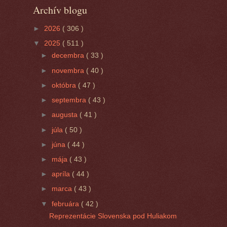
Archív blogu
►
2026
( 306 )
▼
2025
( 511 )
►
decembra
( 33 )
►
novembra
( 40 )
►
októbra
( 47 )
►
septembra
( 43 )
►
augusta
( 41 )
►
júla
( 50 )
►
júna
( 44 )
►
mája
( 43 )
►
apríla
( 44 )
►
marca
( 43 )
▼
februára
( 42 )
Reprezentácie Slovenska pod Huliakom