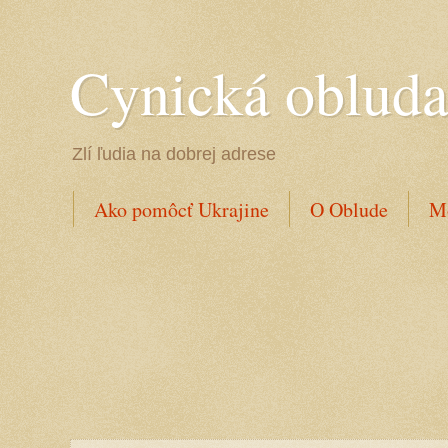
Cynická oblud
Zlí ľudia na dobrej adrese
Ako pomôcť Ukrajine
O Oblude
Mo