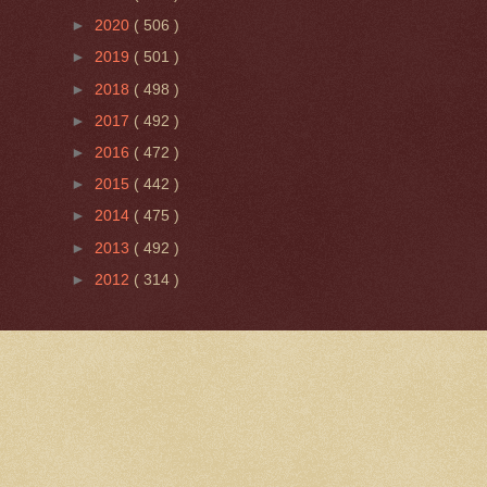
►
2020
( 506 )
►
2019
( 501 )
►
2018
( 498 )
►
2017
( 492 )
►
2016
( 472 )
►
2015
( 442 )
►
2014
( 475 )
►
2013
( 492 )
►
2012
( 314 )