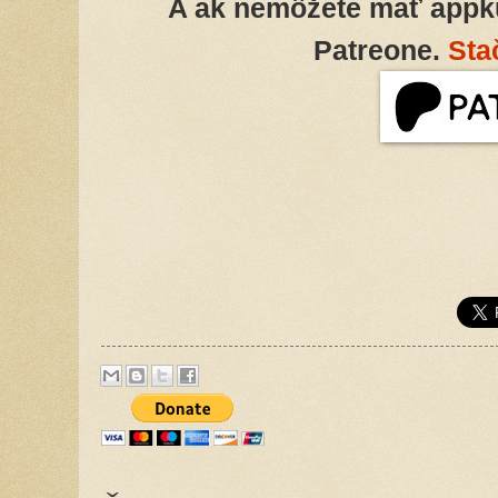
A ak nemôžete mať appk
Patreone.
Sta