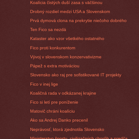
Koalícia čistých duší zasa s väčšinou
Drobný rozdiel medzi USA a Slovenskom
Prvá dymová clona na prekrytie niečoho dobrého
Ten Fico sa nezdá
Kataster ako vzor všetkého ostatného
Fico proti konkurentom
Vývoj v slovenskom konzervativizme
Pápež s extra motiváciou
Slovensko ako raj pre sofistikované IT projekty
Fico v inej lige
Koaličná rada v odkázanej krajine
Fico si letí pre poníženie
Matovič chráni koalíciu
Ako sa Andrej Danko precenil
Neprávosť, ktorá zjednotila Slovensko
Ministerstvo športu, civilizačných chorôb a predča...