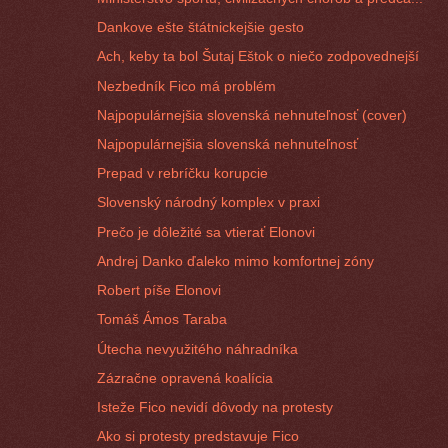
Dankove ešte štátnickejšie gesto
Ach, keby ta bol Šutaj Eštok o niečo zodpovednejší
Nezbedník Fico má problém
Najpopulárnejšia slovenská nehnuteľnosť (cover)
Najpopulárnejšia slovenská nehnuteľnosť
Prepad v rebríčku korupcie
Slovenský národný komplex v praxi
Prečo je dôležité sa vtierať Elonovi
Andrej Danko ďaleko mimo komfortnej zóny
Robert píše Elonovi
Tomáš Ámos Taraba
Útecha nevyužitého náhradníka
Zázračne opravená koalícia
Isteže Fico nevidí dôvody na protesty
Ako si protesty predstavuje Fico