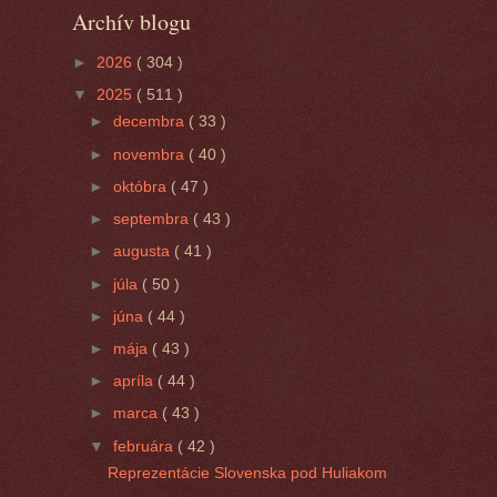
Archív blogu
►
2026
( 304 )
▼
2025
( 511 )
►
decembra
( 33 )
►
novembra
( 40 )
►
októbra
( 47 )
►
septembra
( 43 )
►
augusta
( 41 )
►
júla
( 50 )
►
júna
( 44 )
►
mája
( 43 )
►
apríla
( 44 )
►
marca
( 43 )
▼
februára
( 42 )
Reprezentácie Slovenska pod Huliakom