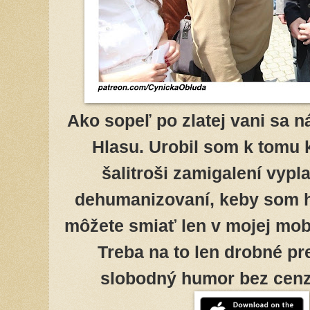
Ako sopeľ po zlatej vani sa n
Hlasu. Urobil som k tomu k
šalitroši zamigalení vypl
dehumanizovaní, keby som h
môžete smiať len v mojej mob
Treba na to len drobné pr
slobodný humor bez cenzú