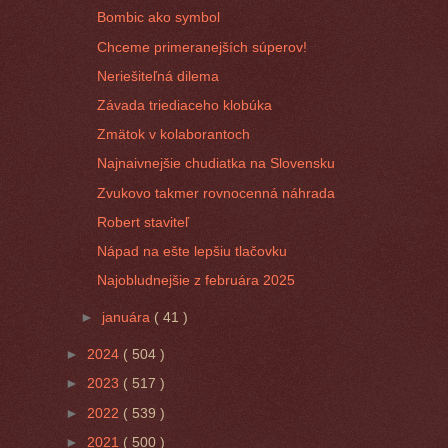
Bombic ako symbol
Chceme primeranejších súperov!
Neriešiteľná dilema
Závada triediaceho klobúka
Zmätok v kolaborantoch
Najnaivnejšie chudiatka na Slovensku
Zvukovo takmer rovnocenná náhrada
Robert staviteľ
Nápad na ešte lepšiu tlačovku
Najobludnejšie z februára 2025
►
januára
( 41 )
►
2024
( 504 )
►
2023
( 517 )
►
2022
( 539 )
►
2021
( 500 )