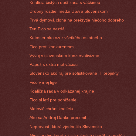
Koalícia čistých duší zasa s väčšinou
Drobný rozdiel medzi USA a Slovenskom
Prvá dymová clona na prekrytie niečoho dobrého
Ten Fico sa nezdá
Kataster ako vzor všetkého ostatného
Fico proti konkurentom
Vývoj v slovenskom konzervativizme
Pápež s extra motiváciou
Slovensko ako raj pre sofistikované IT projekty
Fico v inej lige
Koaličná rada v odkázanej krajine
Fico si letí pre poníženie
Matovič chráni koalíciu
Ako sa Andrej Danko precenil
Neprávosť, ktorá zjednotila Slovensko
Ministerstvo športu, civilizačných chorôb a predča...