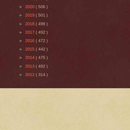
►
2020
( 506 )
►
2019
( 501 )
►
2018
( 498 )
►
2017
( 492 )
►
2016
( 472 )
►
2015
( 442 )
►
2014
( 475 )
►
2013
( 492 )
►
2012
( 314 )