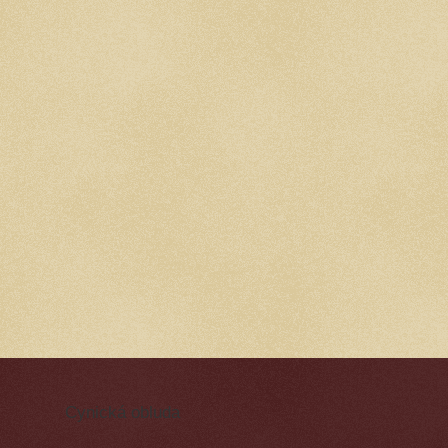
Cynická obluda