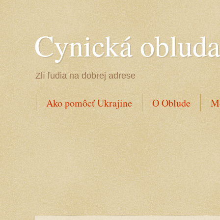
Cynická oblud
Zlí ľudia na dobrej adrese
Ako pomôcť Ukrajine
O Oblude
Mo