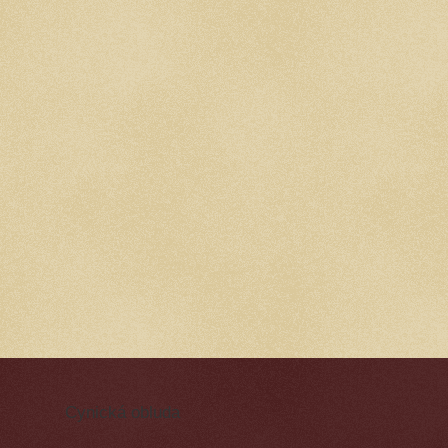
Cynická obluda