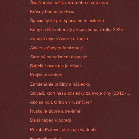
Švajčiarsky nožík mizerného charakteru
Krásny bonus pre Fica
Špeciálny let pre špeciálnu ministerku
Keby sa Norimberský proces konal v roku 2025
Zenová myseľ Andreja Danka
Aký to krásny eufemizmus!
Stredný menežment eskaluje
Byť zlý človek nie je názor
Krajina na mieru
Zamieňanie príčiny a následku
Slováci, ktorí nesú dôsledky za svoje činy (1942 -...
Ako sa volá Grinch v rusínčine?
Rusko je dobré a nevinné
Ďalší nápad v poradí
Priveľa Pekovej ohrozuje vládnutie
Kompletné noty