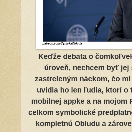
Keďže debata o čomkoľve
úroveň, nechcem byť jej 
zastreleným náckom, čo mi 
uvidia ho len ľudia, ktorí o
mobilnej appke a na mojom P
celkom symbolické predplatné 
kompletnú Obludu a zárove