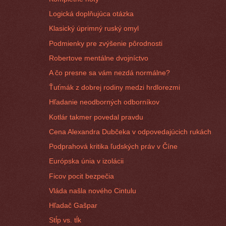
Logická doplňujúca otázka
Klasický úprimný ruský omyl
Podmienky pre zvýšenie pôrodnosti
Robertove mentálne dvojníctvo
A čo presne sa vám nezdá normálne?
Ťuťmák z dobrej rodiny medzi hrdlorezmi
Hľadanie neodborných odborníkov
Kotlár takmer povedal pravdu
Cena Alexandra Dubčeka v odpovedajúcich rukách
Podprahová kritika ľudských práv v Číne
Európska únia v izolácii
Ficov pocit bezpečia
Vláda našla nového Cintulu
Hľadač Gašpar
Stĺp vs. tĺk