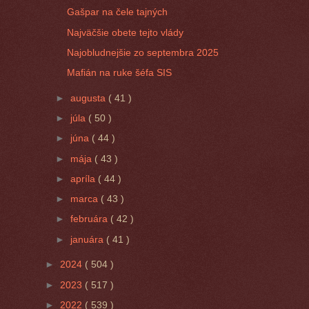
Gašpar na čele tajných
Najväčšie obete tejto vlády
Najobludnejšie zo septembra 2025
Mafián na ruke šéfa SIS
►
augusta
( 41 )
►
júla
( 50 )
►
júna
( 44 )
►
mája
( 43 )
►
apríla
( 44 )
►
marca
( 43 )
►
februára
( 42 )
►
januára
( 41 )
►
2024
( 504 )
►
2023
( 517 )
►
2022
( 539 )