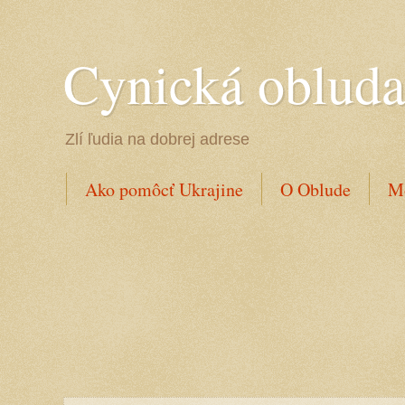
Cynická oblud
Zlí ľudia na dobrej adrese
Ako pomôcť Ukrajine
O Oblude
Mo