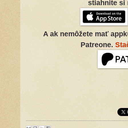
stiahnite s
A ak nemôžete mať appk
Patreone.
Sta