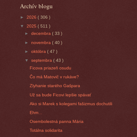
Archív blogu
►
2026
( 306 )
▼
2025
( 511 )
►
decembra
( 33 )
►
novembra
( 40 )
►
októbra
( 47 )
▼
septembra
( 43 )
Ficova priazeň osudu
Čo má Matovič v rukáve?
Zlyhanie starého Gašpara
Už sa bude Ficovi lepšie spávať
Ako si Marek s kolegami fašizmus dochutili
Ehm...
Osembolestná panna Mária
Totálna solidarita