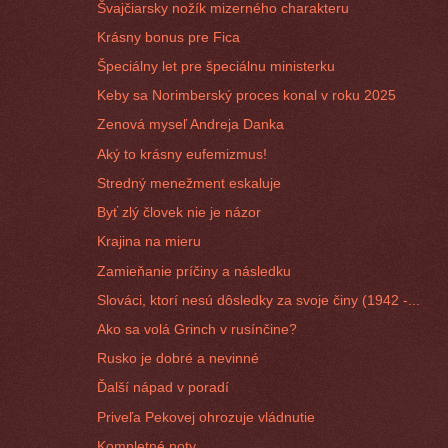
Švajčiarsky nožík mizerného charakteru
Krásny bonus pre Fica
Špeciálny let pre špeciálnu ministerku
Keby sa Norimberský proces konal v roku 2025
Zenová myseľ Andreja Danka
Aký to krásny eufemizmus!
Stredný menežment eskaluje
Byť zlý človek nie je názor
Krajina na mieru
Zamieňanie príčiny a následku
Slováci, ktorí nesú dôsledky za svoje činy (1942 -...
Ako sa volá Grinch v rusínčine?
Rusko je dobré a nevinné
Ďalší nápad v poradí
Priveľa Pekovej ohrozuje vládnutie
Kompletné noty