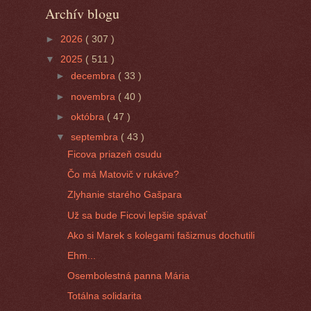
Archív blogu
►
2026
( 307 )
▼
2025
( 511 )
►
decembra
( 33 )
►
novembra
( 40 )
►
októbra
( 47 )
▼
septembra
( 43 )
Ficova priazeň osudu
Čo má Matovič v rukáve?
Zlyhanie starého Gašpara
Už sa bude Ficovi lepšie spávať
Ako si Marek s kolegami fašizmus dochutili
Ehm...
Osembolestná panna Mária
Totálna solidarita