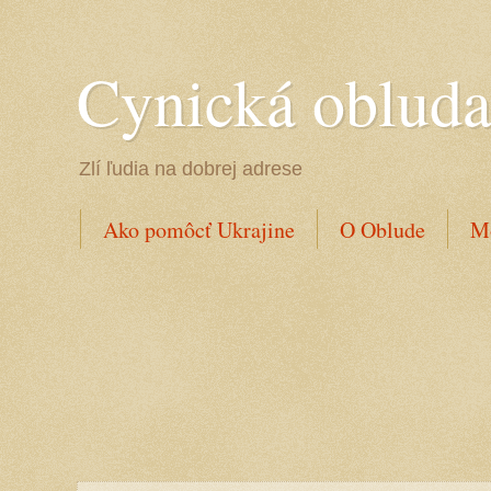
Cynická oblud
Zlí ľudia na dobrej adrese
Ako pomôcť Ukrajine
O Oblude
Mo