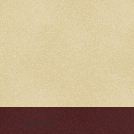
Cynická obluda