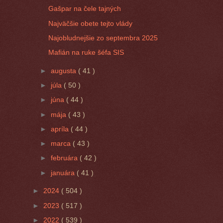
Gašpar na čele tajných
Najväčšie obete tejto vlády
Najobludnejšie zo septembra 2025
Mafián na ruke šéfa SIS
►
augusta
( 41 )
►
júla
( 50 )
►
júna
( 44 )
►
mája
( 43 )
►
apríla
( 44 )
►
marca
( 43 )
►
februára
( 42 )
►
januára
( 41 )
►
2024
( 504 )
►
2023
( 517 )
►
2022
( 539 )