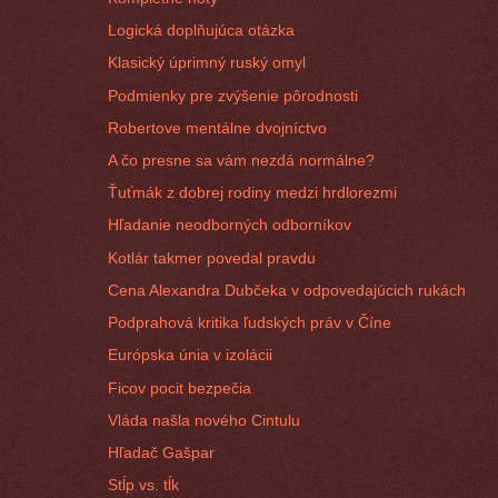
Logická doplňujúca otázka
Klasický úprimný ruský omyl
Podmienky pre zvýšenie pôrodnosti
Robertove mentálne dvojníctvo
A čo presne sa vám nezdá normálne?
Ťuťmák z dobrej rodiny medzi hrdlorezmi
Hľadanie neodborných odborníkov
Kotlár takmer povedal pravdu
Cena Alexandra Dubčeka v odpovedajúcich rukách
Podprahová kritika ľudských práv v Číne
Európska únia v izolácii
Ficov pocit bezpečia
Vláda našla nového Cintulu
Hľadač Gašpar
Stĺp vs. tĺk