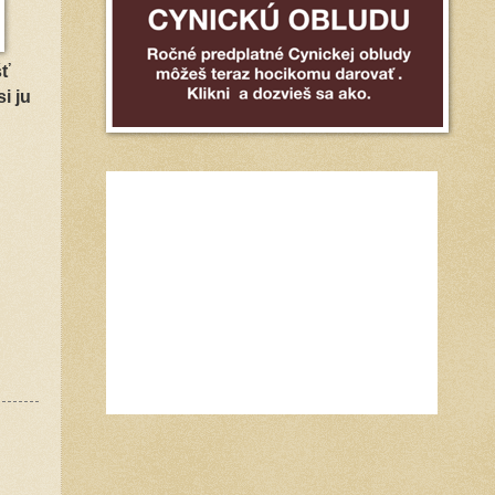
šť
i ju