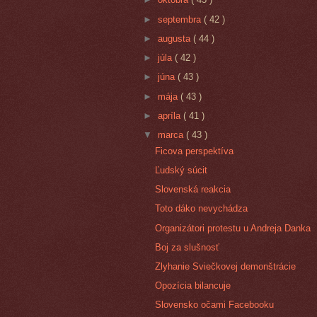
►
septembra
( 42 )
►
augusta
( 44 )
►
júla
( 42 )
►
júna
( 43 )
►
mája
( 43 )
►
apríla
( 41 )
▼
marca
( 43 )
Ficova perspektíva
Ľudský súcit
Slovenská reakcia
Toto dáko nevychádza
Organizátori protestu u Andreja Danka
Boj za slušnosť
Zlyhanie Sviečkovej demonštrácie
Opozícia bilancuje
Slovensko očami Facebooku