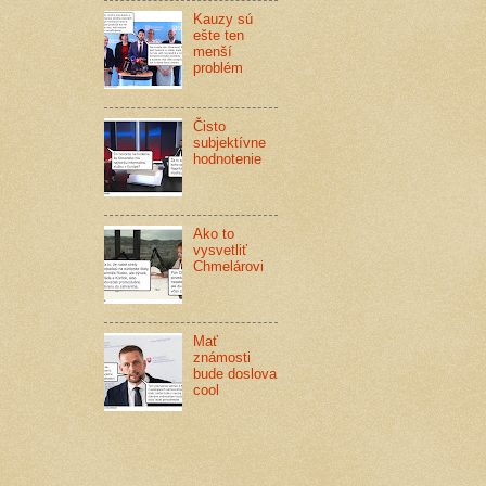
Kauzy sú
ešte ten
menší
problém
Čisto
subjektívne
hodnotenie
Ako to
vysvetliť
Chmelárovi
Mať
známosti
bude doslova
cool