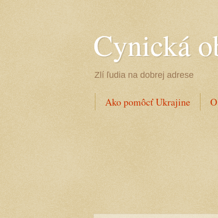
Cynická o
Zlí ľudia na dobrej adrese
Ako pomôcť Ukrajine
O