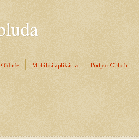
bluda
 Oblude
Mobilná aplikácia
Podpor Obludu