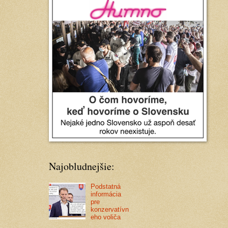
Najobludnejšie:
Podstatná
informácia
pre
konzervatívn
eho voliča