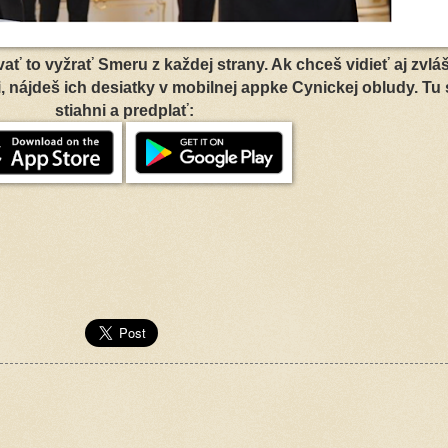
ať to vyžrať Smeru z každej strany. Ak chceš vidieť aj zvlá
 nájdeš ich desiatky v mobilnej appke Cynickej obludy. Tu s
stiahni a predplať: