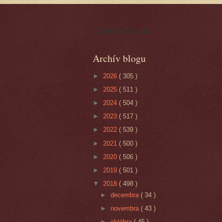
Cynická obluda
Archív blogu
►
2026
( 305 )
►
2025
( 511 )
►
2024
( 504 )
►
2023
( 517 )
►
2022
( 539 )
►
2021
( 500 )
►
2020
( 506 )
►
2019
( 501 )
▼
2018
( 498 )
►
decembra
( 34 )
►
novembra
( 43 )
►
októbra
( 45 )