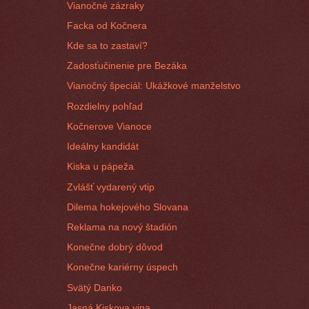
Vianočné zázraky
Facka od Kočnera
Kde sa to zastaví?
Zadosťučinenie pre Bezáka
Vianočný špeciál: Ukážkové manželstvo
Rozdielny pohľad
Kočnerove Vianoce
Ideálny kandidát
Kiska u pápeža
Zvlášť vydarený vtip
Dilema hokejového Slovana
Reklama na nový štadión
Konečne dobrý dôvod
Konečne kariérny úspech
Svätý Danko
Jasná Kiskova vina