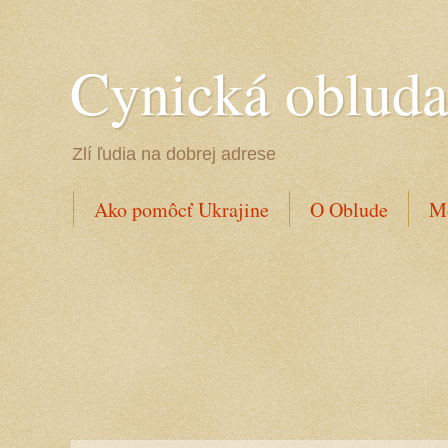
Cynická oblud
Zlí ľudia na dobrej adrese
Ako pomôcť Ukrajine
O Oblude
Mo