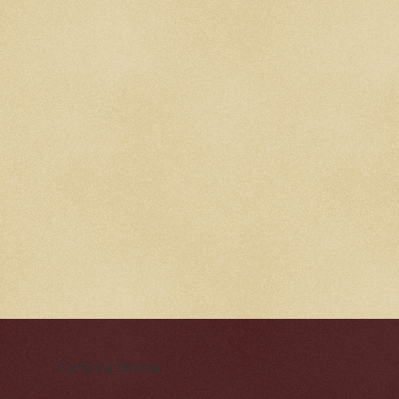
Cynická obluda