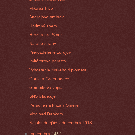
Mikuláš Fico
Andrejove ambície
Úprimný snem
Hrozba pre Smer
Na obe strany
Prerozdelenie zdrojov
Imitátorova pomsta
Vyhostenie ruského diplomata
Gorila a Greenpeace
Gombíková vojna
SNS bilancuje
Personálna kríza v Smere
Moc nad Dankom
Najobludnejšie z decembra 2018
►
novembra
( 43 )