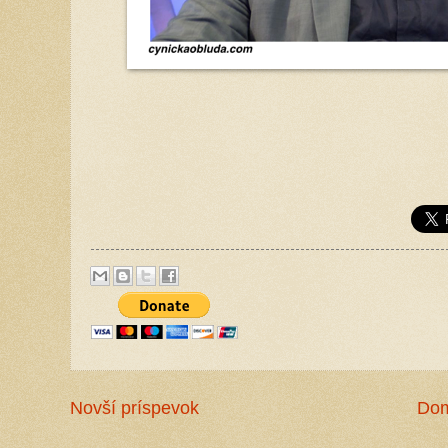
Novší príspevok
Do