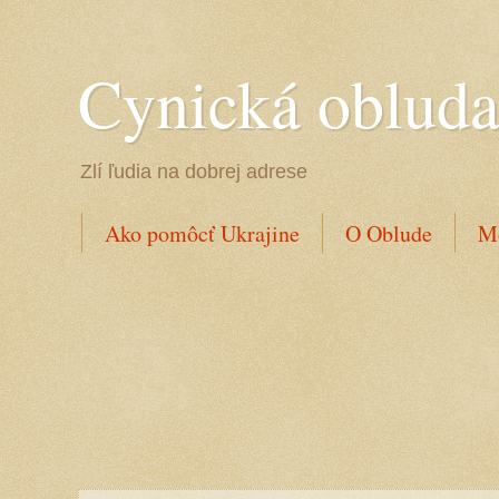
Cynická oblud
Zlí ľudia na dobrej adrese
Ako pomôcť Ukrajine
O Oblude
Mo