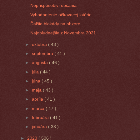
Neprispôsobiví občania
Vyhodnotenie očkovacej lotérie
Ďalšie blokády na obzore
Najobludnejšie z Novembra 2021
►
októbra
( 43 )
►
septembra
( 41 )
►
augusta
( 46 )
►
júla
( 44 )
►
júna
( 45 )
►
mája
( 43 )
►
apríla
( 41 )
►
marca
( 47 )
►
februára
( 41 )
►
januára
( 33 )
►
2020
( 506 )