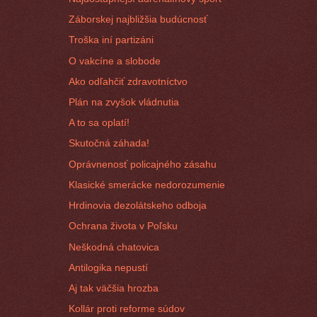
Záborskej najbližšia budúcnosť
Troška iní partizáni
O vakcíne a slobode
Ako odľahčiť zdravotníctvo
Plán na zvyšok vládnutia
A to sa oplatí!
Skutočná záhada!
Oprávnenosť policajného zásahu
Klasické smerácke nedorozumenie
Hrdinovia dezolátskeho odboja
Ochrana života v Poľsku
Neškodná chatovica
Antilogika nepustí
Aj tak väčšia hrozba
Kollár proti reforme súdov