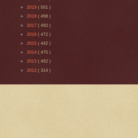
►
2019
( 501 )
►
2018
( 498 )
►
2017
( 492 )
►
2016
( 472 )
►
2015
( 442 )
►
2014
( 475 )
►
2013
( 492 )
►
2012
( 314 )