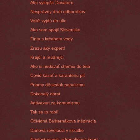
Ako vylepšiť Desatoro
Nesprávny druh odborníkov
Voliči vyjdú do ulíc
Ako som spojil Slovensko
Finta s krčahom vody
Zrazu aký expert!
Krajčí a múdrejčí
Ako si nedávať chémiu do tela
Covid kázať a karanténu piť
Priamy dôsledok populizmu
Dokonalý obrat
Antivaxeri za komunizmu
Tak sa to robí!
Očividná Bašternákova inšpirácia
Daňová revolúcia v skratke
Najdostupnejší adrenalínový šport