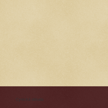
Cynická obluda