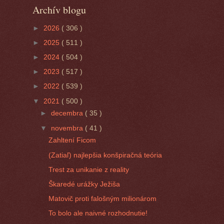
Archív blogu
►
2026
( 306 )
►
2025
( 511 )
►
2024
( 504 )
►
2023
( 517 )
►
2022
( 539 )
▼
2021
( 500 )
►
decembra
( 35 )
▼
novembra
( 41 )
Zahltení Ficom
(Zatiaľ) najlepšia konšpiračná teória
Trest za unikanie z reality
Škaredé urážky Ježiša
Matovič proti falošným milionárom
To bolo ale naivné rozhodnutie!