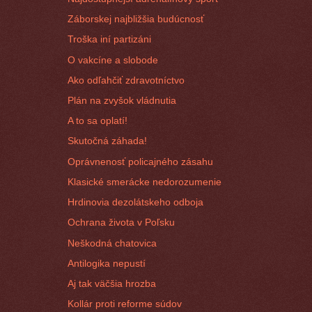
Záborskej najbližšia budúcnosť
Troška iní partizáni
O vakcíne a slobode
Ako odľahčiť zdravotníctvo
Plán na zvyšok vládnutia
A to sa oplatí!
Skutočná záhada!
Oprávnenosť policajného zásahu
Klasické smerácke nedorozumenie
Hrdinovia dezolátskeho odboja
Ochrana života v Poľsku
Neškodná chatovica
Antilogika nepustí
Aj tak väčšia hrozba
Kollár proti reforme súdov