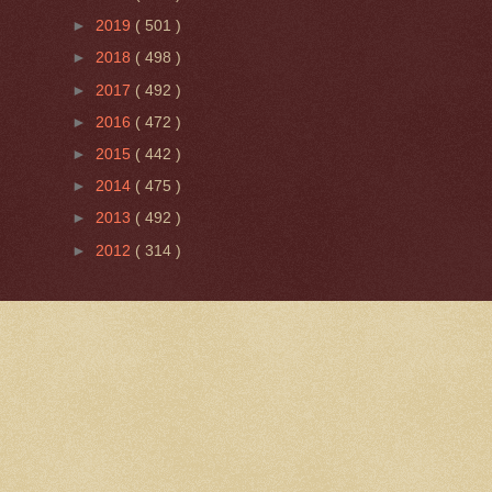
►
2019
( 501 )
►
2018
( 498 )
►
2017
( 492 )
►
2016
( 472 )
►
2015
( 442 )
►
2014
( 475 )
►
2013
( 492 )
►
2012
( 314 )