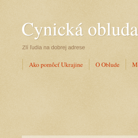
Cynická oblud
Zlí ľudia na dobrej adrese
Ako pomôcť Ukrajine
O Oblude
Mo