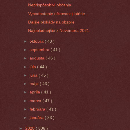
Neprispôsobiví občania
Vyhodnotenie očkovacej lotérie
Ďalšie blokády na obzore
Najobludnejšie z Novembra 2021
►
októbra
( 43 )
►
septembra
( 41 )
►
augusta
( 46 )
►
júla
( 44 )
►
júna
( 45 )
►
mája
( 43 )
►
apríla
( 41 )
►
marca
( 47 )
►
februára
( 41 )
►
januára
( 33 )
►
2020
( 506 )