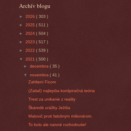
Archív blogu
►
2026
( 303 )
►
2025
( 511 )
►
2024
( 504 )
►
2023
( 517 )
►
2022
( 539 )
▼
2021
( 500 )
►
decembra
( 35 )
▼
novembra
( 41 )
Zahltení Ficom
(Zatiaľ) najlepšia konšpiračná teória
Trest za unikanie z reality
Škaredé urážky Ježiša
Matovič proti falošným milionárom
To bolo ale naivné rozhodnutie!