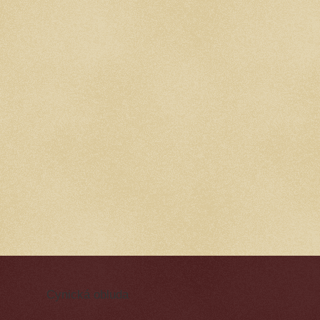
Cynická obluda