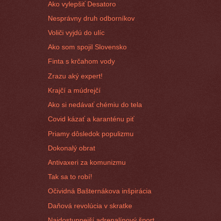
Ako vylepšiť Desatoro
Nesprávny druh odborníkov
Voliči vyjdú do ulíc
Ako som spojil Slovensko
Finta s krčahom vody
Zrazu aký expert!
Krajčí a múdrejčí
Ako si nedávať chémiu do tela
Covid kázať a karanténu piť
Priamy dôsledok populizmu
Dokonalý obrat
Antivaxeri za komunizmu
Tak sa to robí!
Očividná Bašternákova inšpirácia
Daňová revolúcia v skratke
Najdostupnejší adrenalínový šport