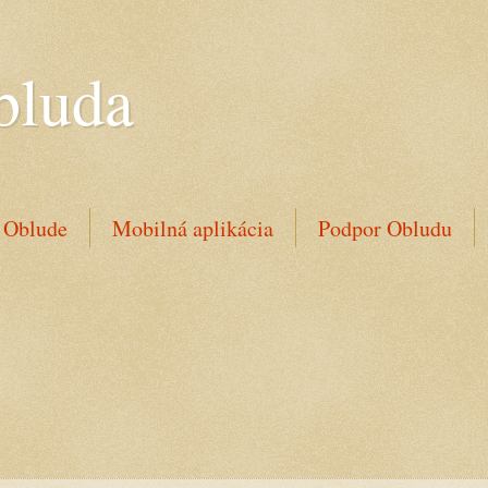
bluda
 Oblude
Mobilná aplikácia
Podpor Obludu