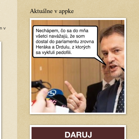
Aktuálne v appke
o
n v