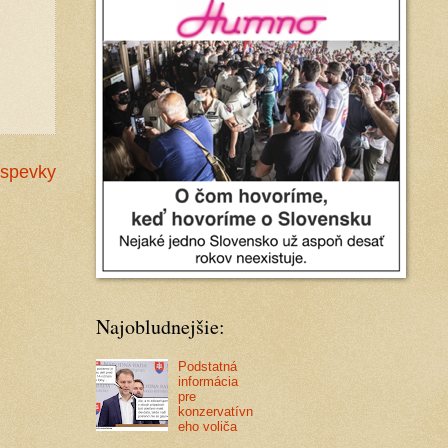
íspevky
Najobludnejšie:
Podstatná
informácia
pre
konzervatívn
eho voliča