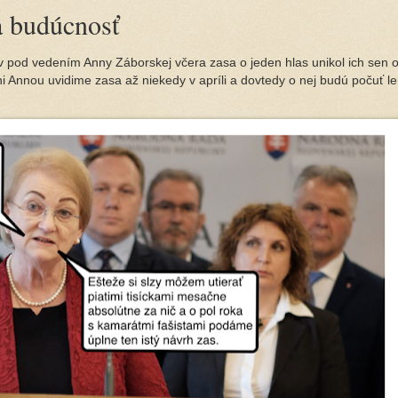
a budúcnosť
v pod vedením Anny Záborskej včera zasa o jeden hlas unikol ich sen 
ni Annou uvidime zasa až niekedy v apríli a dovtedy o nej budú počuť le