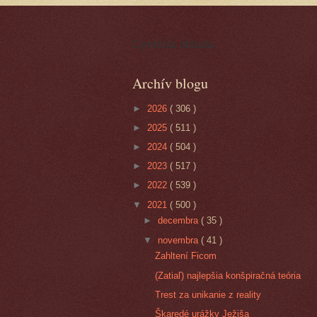
Cynická obluda
Archív blogu
►
2026
( 306 )
►
2025
( 511 )
►
2024
( 504 )
►
2023
( 517 )
►
2022
( 539 )
▼
2021
( 500 )
►
decembra
( 35 )
▼
novembra
( 41 )
Zahltení Ficom
(Zatiaľ) najlepšia konšpiračná teória
Trest za unikanie z reality
Škaredé urážky Ježiša