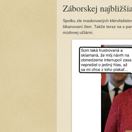
Záborskej najbližši
Spolku zle maskovaných klérofašisto
šikanovaní žien. Takže teraz sa s pa
mzdovej učtárni.