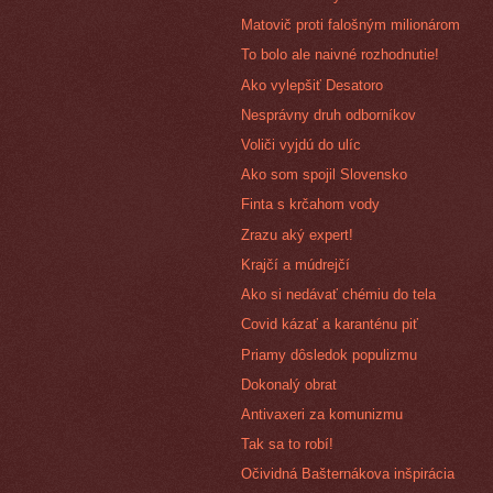
Matovič proti falošným milionárom
To bolo ale naivné rozhodnutie!
Ako vylepšiť Desatoro
Nesprávny druh odborníkov
Voliči vyjdú do ulíc
Ako som spojil Slovensko
Finta s krčahom vody
Zrazu aký expert!
Krajčí a múdrejčí
Ako si nedávať chémiu do tela
Covid kázať a karanténu piť
Priamy dôsledok populizmu
Dokonalý obrat
Antivaxeri za komunizmu
Tak sa to robí!
Očividná Bašternákova inšpirácia