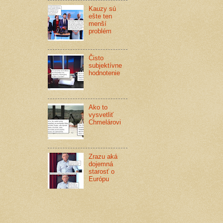
Kauzy sú
ešte ten
menší
problém
Čisto
subjektívne
hodnotenie
Ako to
vysvetliť
Chmelárovi
Zrazu aká
dojemná
starosť o
Európu