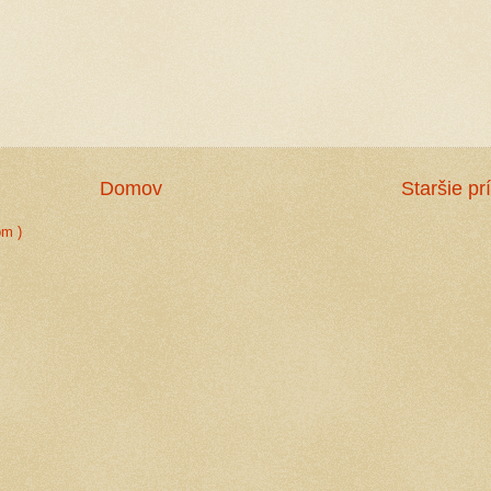
Domov
Staršie pr
om )