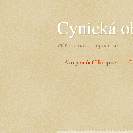
Cynická o
Zlí ľudia na dobrej adrese
Ako pomôcť Ukrajine
O