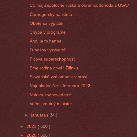
Čo majú spoločné rúška a obranná dohoda s USA?
Čarnogurský na istotu
Obete sa vyplatili
Chyba v programe
Áno, je to hanba
Ľubošov vyzývateľ
Ficova superschopnosť
Sme rodina chváli Žilinku
Slovanská vzájomnosť v praxi
Najobludnejšie z februára 2022
Nulová zodpovednosť
Veľmi smutný minister
►
januára
( 34 )
►
2021
( 500 )
►
2020
( 506 )