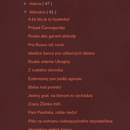
►
marca
( 47 )
▼
februára
( 41 )
A že kto je tu hysterka!
Prípad Čarnogurský
Rusko ako garant slobody
Pre Rusov nič nové
Ideálna šanca pre užitočných idiotov
Ruské videnie Ukrajiny
Z ruského slovníka
Eufemizmy pre podlú agresiu
Blaha mal pravdu!
Jediný graf, na ktorom to vychádza
Zrazu Žilinka mlčí
Pani Pavlínka, robte niečo!
Plán na ochranu ruskojazyčného obyvateľstva
Veronikina jediná šanca