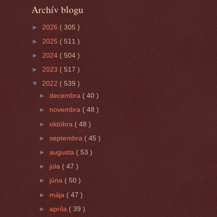
Archív blogu
►
2026
( 305 )
►
2025
( 511 )
►
2024
( 504 )
►
2023
( 517 )
▼
2022
( 539 )
►
decembra
( 40 )
►
novembra
( 48 )
►
októbra
( 48 )
►
septembra
( 45 )
►
augusta
( 53 )
►
júla
( 47 )
►
júna
( 50 )
►
mája
( 47 )
►
apríla
( 39 )