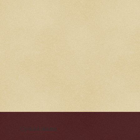
Cynická obluda