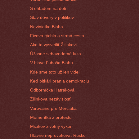
S ohľadom na deti
Stav dôvery v politikov
Neviniatko Blaha
Ficova rýchla a strmá cesta
Ako to vysvetliť Žilinkovi
Úžasne sebavedomá luza
V hlave Ľuboša Blahu
Kde sme toto už len videli
Keď bitkári bránia demokraciu
Odborníčka Hatráková
Žilinkova nezávislosť
Varovanie pre Merčiaka
Momentka z protestu
Mizíkov životný výkon
Hlavne neprovokovať Rusko