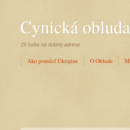
Cynická oblud
Zlí ľudia na dobrej adrese
Ako pomôcť Ukrajine
O Oblude
Mo