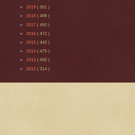
►
2019
( 501 )
►
2018
( 498 )
►
2017
( 492 )
►
2016
( 472 )
►
2015
( 442 )
►
2014
( 475 )
►
2013
( 492 )
►
2012
( 314 )