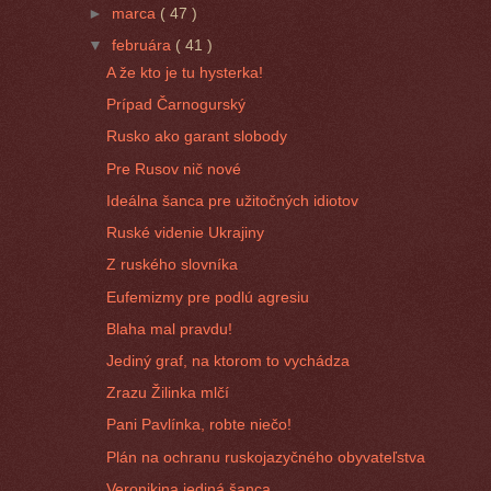
►
marca
( 47 )
▼
februára
( 41 )
A že kto je tu hysterka!
Prípad Čarnogurský
Rusko ako garant slobody
Pre Rusov nič nové
Ideálna šanca pre užitočných idiotov
Ruské videnie Ukrajiny
Z ruského slovníka
Eufemizmy pre podlú agresiu
Blaha mal pravdu!
Jediný graf, na ktorom to vychádza
Zrazu Žilinka mlčí
Pani Pavlínka, robte niečo!
Plán na ochranu ruskojazyčného obyvateľstva
Veronikina jediná šanca