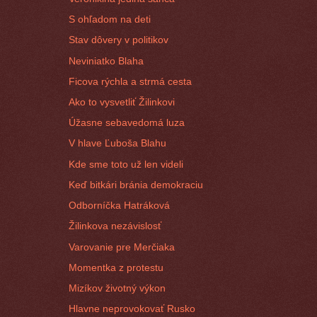
S ohľadom na deti
Stav dôvery v politikov
Neviniatko Blaha
Ficova rýchla a strmá cesta
Ako to vysvetliť Žilinkovi
Úžasne sebavedomá luza
V hlave Ľuboša Blahu
Kde sme toto už len videli
Keď bitkári bránia demokraciu
Odborníčka Hatráková
Žilinkova nezávislosť
Varovanie pre Merčiaka
Momentka z protestu
Mizíkov životný výkon
Hlavne neprovokovať Rusko