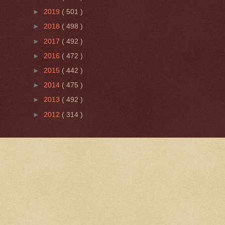
►
2019
( 501 )
►
2018
( 498 )
►
2017
( 492 )
►
2016
( 472 )
►
2015
( 442 )
►
2014
( 475 )
►
2013
( 492 )
►
2012
( 314 )