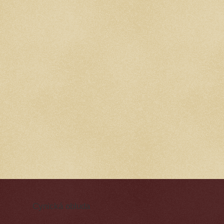
Cynická obluda