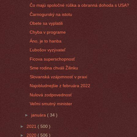
Čo majú spoločné rúška a obranná dohoda s USA?
Čarnogurský na istotu
Obete sa vyplatili
Chyba v programe
Áno, je to hanba
Ľubošov vyzývateľ
Ficova superschopnosť
Sme rodina chváli Žilinku
Slovanská vzájomnosť v praxi
Najobludnejšie z februára 2022
Nulová zodpovednosť
Veľmi smutný minister
►
januára
( 34 )
►
2021
( 500 )
►
2020
( 506 )