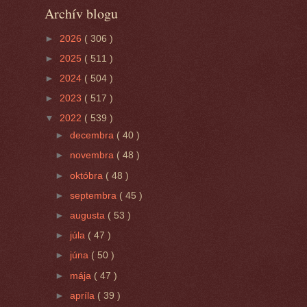
Archív blogu
►
2026
( 306 )
►
2025
( 511 )
►
2024
( 504 )
►
2023
( 517 )
▼
2022
( 539 )
►
decembra
( 40 )
►
novembra
( 48 )
►
októbra
( 48 )
►
septembra
( 45 )
►
augusta
( 53 )
►
júla
( 47 )
►
júna
( 50 )
►
mája
( 47 )
►
apríla
( 39 )