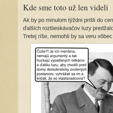
Kde sme toto už len videli
Ak by po minulom týždni prišli do ce
ďalších roztlieskávačov luzy predžal
Tretej ríše, nemohli by sa veru vôbec 