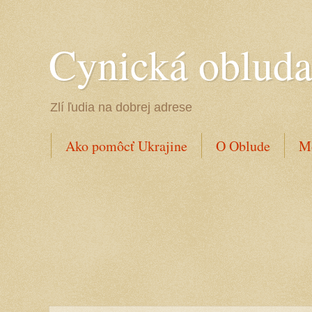
Cynická oblud
Zlí ľudia na dobrej adrese
Ako pomôcť Ukrajine
O Oblude
Mo