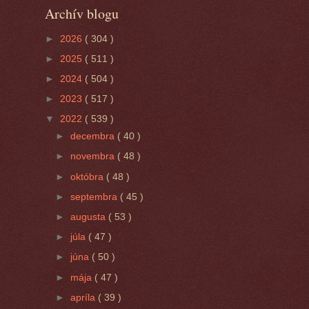
Archív blogu
►
2026
( 304 )
►
2025
( 511 )
►
2024
( 504 )
►
2023
( 517 )
▼
2022
( 539 )
►
decembra
( 40 )
►
novembra
( 48 )
►
októbra
( 48 )
►
septembra
( 45 )
►
augusta
( 53 )
►
júla
( 47 )
►
júna
( 50 )
►
mája
( 47 )
►
apríla
( 39 )