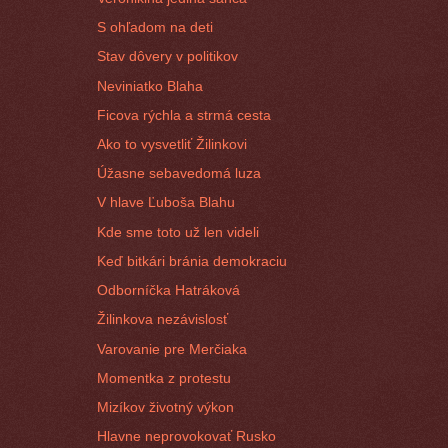
S ohľadom na deti
Stav dôvery v politikov
Neviniatko Blaha
Ficova rýchla a strmá cesta
Ako to vysvetliť Žilinkovi
Úžasne sebavedomá luza
V hlave Ľuboša Blahu
Kde sme toto už len videli
Keď bitkári bránia demokraciu
Odborníčka Hatráková
Žilinkova nezávislosť
Varovanie pre Merčiaka
Momentka z protestu
Mizíkov životný výkon
Hlavne neprovokovať Rusko