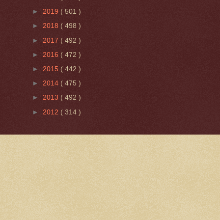
►
2019
( 501 )
►
2018
( 498 )
►
2017
( 492 )
►
2016
( 472 )
►
2015
( 442 )
►
2014
( 475 )
►
2013
( 492 )
►
2012
( 314 )