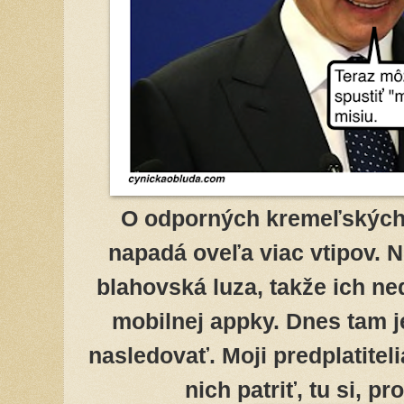
O odporných kremeľských
napadá oveľa viac vtipov. 
blahovská luza, takže ich ne
mobilnej appky. Dnes tam j
nasledovať. Moji predplatitel
nich patriť, tu si, p