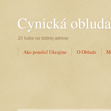
Cynická oblud
Zlí ľudia na dobrej adrese
Ako pomôcť Ukrajine
O Oblude
Mo