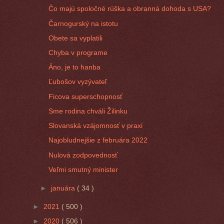
Čo majú spoločné rúška a obranná dohoda s USA?
Čarnogurský na istotu
Obete sa vyplatili
Chyba v programe
Áno, je to hanba
Ľubošov vyzývateľ
Ficova superschopnosť
Sme rodina chváli Žilinku
Slovanská vzájomnosť v praxi
Najobludnejšie z februára 2022
Nulová zodpovednosť
Veľmi smutný minister
►
januára
( 34 )
►
2021
( 500 )
►
2020
( 506 )