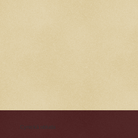
Cynická obluda