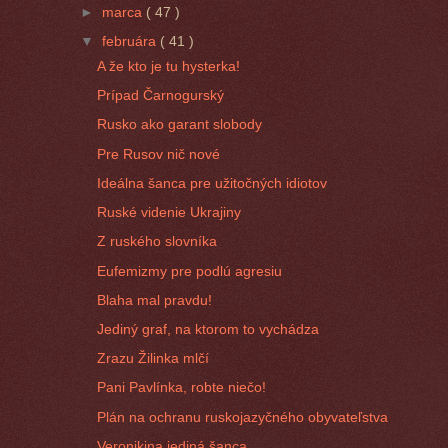
►
marca
( 47 )
▼
februára
( 41 )
A že kto je tu hysterka!
Prípad Čarnogurský
Rusko ako garant slobody
Pre Rusov nič nové
Ideálna šanca pre užitočných idiotov
Ruské videnie Ukrajiny
Z ruského slovníka
Eufemizmy pre podlú agresiu
Blaha mal pravdu!
Jediný graf, na ktorom to vychádza
Zrazu Žilinka mlčí
Pani Pavlínka, robte niečo!
Plán na ochranu ruskojazyčného obyvateľstva
Veronikina jediná šanca