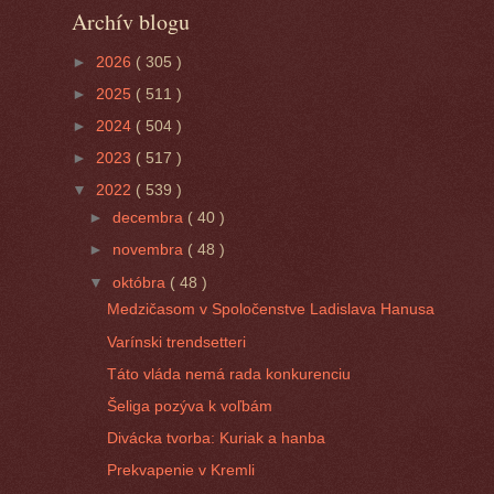
Archív blogu
►
2026
( 305 )
►
2025
( 511 )
►
2024
( 504 )
►
2023
( 517 )
▼
2022
( 539 )
►
decembra
( 40 )
►
novembra
( 48 )
▼
októbra
( 48 )
Medzičasom v Spoločenstve Ladislava Hanusa
Varínski trendsetteri
Táto vláda nemá rada konkurenciu
Šeliga pozýva k voľbám
Divácka tvorba: Kuriak a hanba
Prekvapenie v Kremli