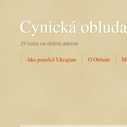
Cynická oblud
Zlí ľudia na dobrej adrese
Ako pomôcť Ukrajine
O Oblude
Mo