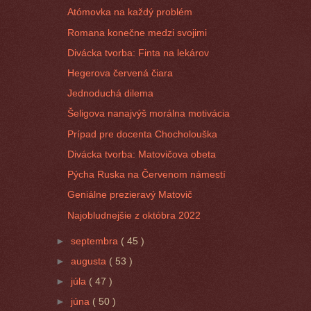
Atómovka na každý problém
Romana konečne medzi svojimi
Divácka tvorba: Finta na lekárov
Hegerova červená čiara
Jednoduchá dilema
Šeligova nanajvýš morálna motivácia
Prípad pre docenta Chocholouška
Divácka tvorba: Matovičova obeta
Pýcha Ruska na Červenom námestí
Geniálne prezieravý Matovič
Najobludnejšie z októbra 2022
►
septembra
( 45 )
►
augusta
( 53 )
►
júla
( 47 )
►
júna
( 50 )