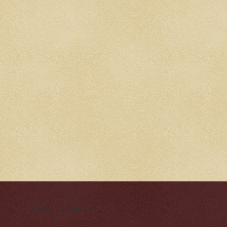
Cynická obluda