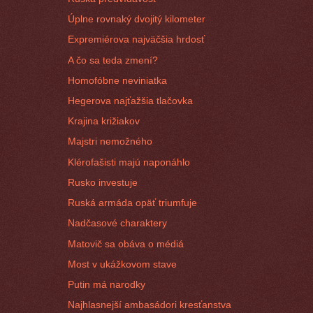
Úplne rovnaký dvojitý kilometer
Expremiérova najväčšia hrdosť
A čo sa teda zmení?
Homofóbne neviniatka
Hegerova najťažšia tlačovka
Krajina križiakov
Majstri nemožného
Klérofašisti majú naponáhlo
Rusko investuje
Ruská armáda opäť triumfuje
Nadčasové charaktery
Matovič sa obáva o médiá
Most v ukážkovom stave
Putin má narodky
Najhlasnejší ambasádori kresťanstva