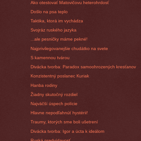
Ako otestovať Matovičovu heterohrdosť
Došlo na psa teplo
Taktika, ktorá im vychádza
Svojráz ruského jazyka
...ale pesničky máme pekné!
Najprivilegovanejšie chudátko na svete
S kamennou tvárou
Divácka tvorba: Paradox samoohrozených kresťanov
Konzistentný poslanec Kuriak
Hanba rodiny
Žiadny skutočný rozdiel
Najväčší úspech polície
Hlavne nepodľahnúť hystérii!
Traumy, ktorých sme boli ušetrení
Divácka tvorba: Igor a úcta k ideálom
Ruská predvídavosť