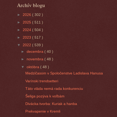
Archív blogu
►
2026
( 302 )
►
2025
( 511 )
►
2024
( 504 )
►
2023
( 517 )
▼
2022
( 539 )
►
decembra
( 40 )
►
novembra
( 48 )
▼
októbra
( 48 )
Medzičasom v Spoločenstve Ladislava Hanusa
Varínski trendsetteri
Táto vláda nemá rada konkurenciu
Šeliga pozýva k voľbám
Divácka tvorba: Kuriak a hanba
Prekvapenie v Kremli