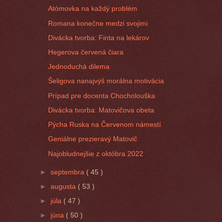
Atómovka na každý problém
Romana konečne medzi svojimi
Divácka tvorba: Finta na lekárov
Hegerova červená čiara
Jednoduchá dilema
Šeligova nanajvýš morálna motivácia
Prípad pre docenta Chocholouška
Divácka tvorba: Matovičova obeta
Pýcha Ruska na Červenom námestí
Geniálne prezieravý Matovič
Najobludnejšie z októbra 2022
►
septembra
( 45 )
►
augusta
( 53 )
►
júla
( 47 )
►
júna
( 50 )