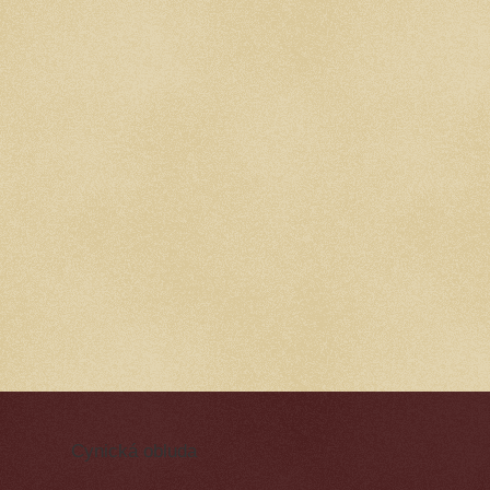
Cynická obluda