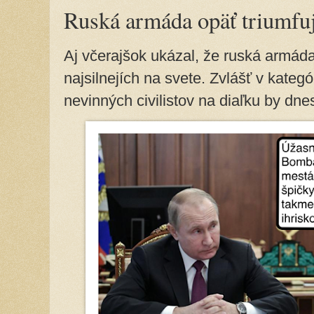
Ruská armáda opäť triumfu
Aj včerajšok ukázal, že ruská armád
najsilnejích na svete. Zvlášť v kate
nevinných civilistov na diaľku by dn