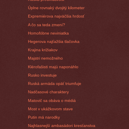
Úplne rovnaký dvojitý kilometer
Expremiérova najväčšia hrdosť
A čo sa teda zmení?
Homofóbne neviniatka
Hegerova najťažšia tlačovka
Krajina križiakov
Majstri nemožného
Klérofašisti majú naponáhlo
Rusko investuje
Ruská armáda opäť triumfuje
Nadčasové charaktery
Matovič sa obáva o médiá
Most v ukážkovom stave
Putin má narodky
Najhlasnejší ambasádori kresťanstva