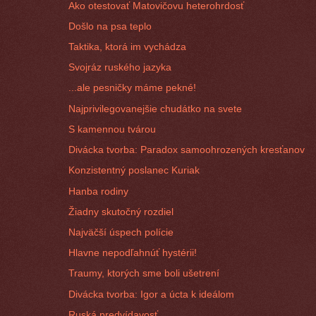
Ako otestovať Matovičovu heterohrdosť
Došlo na psa teplo
Taktika, ktorá im vychádza
Svojráz ruského jazyka
...ale pesničky máme pekné!
Najprivilegovanejšie chudátko na svete
S kamennou tvárou
Divácka tvorba: Paradox samoohrozených kresťanov
Konzistentný poslanec Kuriak
Hanba rodiny
Žiadny skutočný rozdiel
Najväčší úspech polície
Hlavne nepodľahnúť hystérii!
Traumy, ktorých sme boli ušetrení
Divácka tvorba: Igor a úcta k ideálom
Ruská predvídavosť