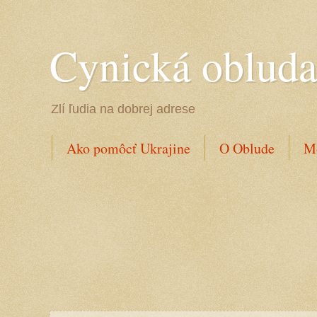
Cynická oblud
Zlí ľudia na dobrej adrese
Ako pomôcť Ukrajine
O Oblude
Mo