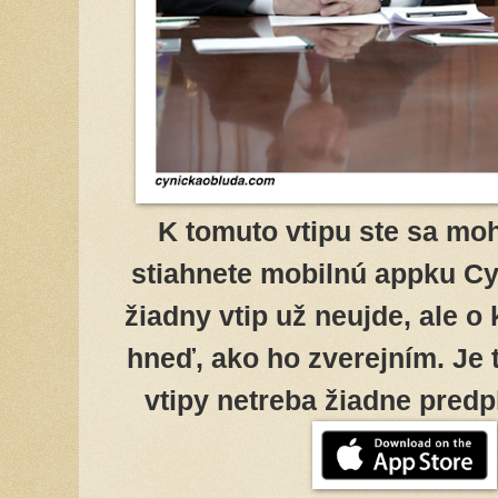
K tomuto vtipu ste sa moh
stiahnete mobilnú appku Cy
žiadny vtip už neujde, ale o
hneď, ako ho zverejním. Je 
vtipy netreba žiadne predpl