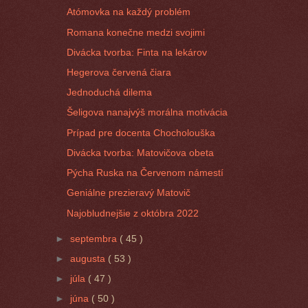
Atómovka na každý problém
Romana konečne medzi svojimi
Divácka tvorba: Finta na lekárov
Hegerova červená čiara
Jednoduchá dilema
Šeligova nanajvýš morálna motivácia
Prípad pre docenta Chocholouška
Divácka tvorba: Matovičova obeta
Pýcha Ruska na Červenom námestí
Geniálne prezieravý Matovič
Najobludnejšie z októbra 2022
►
septembra
( 45 )
►
augusta
( 53 )
►
júla
( 47 )
►
júna
( 50 )