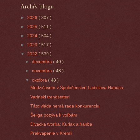
Archív blogu
►
2026
( 307 )
►
2025
( 511 )
►
2024
( 504 )
►
2023
( 517 )
▼
2022
( 539 )
►
decembra
( 40 )
►
novembra
( 48 )
▼
októbra
( 48 )
Medzičasom v Spoločenstve Ladislava Hanusa
Varínski trendsetteri
Táto vláda nemá rada konkurenciu
Šeliga pozýva k voľbám
Divácka tvorba: Kuriak a hanba
Prekvapenie v Kremli