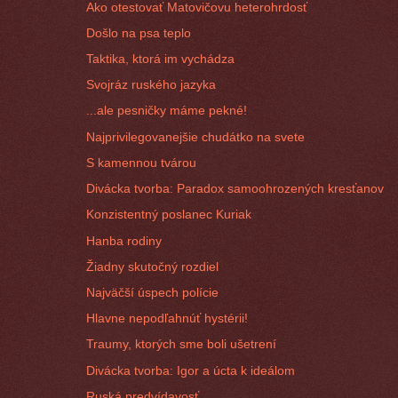
Ako otestovať Matovičovu heterohrdosť
Došlo na psa teplo
Taktika, ktorá im vychádza
Svojráz ruského jazyka
...ale pesničky máme pekné!
Najprivilegovanejšie chudátko na svete
S kamennou tvárou
Divácka tvorba: Paradox samoohrozených kresťanov
Konzistentný poslanec Kuriak
Hanba rodiny
Žiadny skutočný rozdiel
Najväčší úspech polície
Hlavne nepodľahnúť hystérii!
Traumy, ktorých sme boli ušetrení
Divácka tvorba: Igor a úcta k ideálom
Ruská predvídavosť