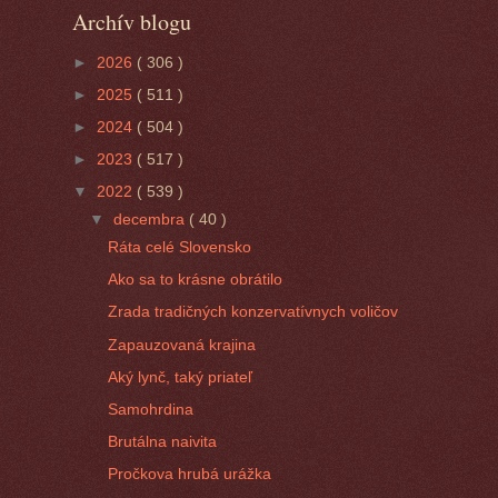
Archív blogu
►
2026
( 306 )
►
2025
( 511 )
►
2024
( 504 )
►
2023
( 517 )
▼
2022
( 539 )
▼
decembra
( 40 )
Ráta celé Slovensko
Ako sa to krásne obrátilo
Zrada tradičných konzervatívnych voličov
Zapauzovaná krajina
Aký lynč, taký priateľ
Samohrdina
Brutálna naivita
Pročkova hrubá urážka