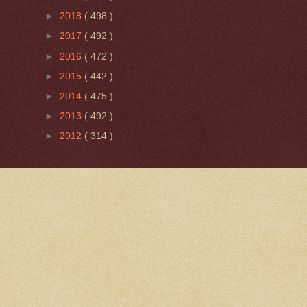
►
2018
( 498 )
►
2017
( 492 )
►
2016
( 472 )
►
2015
( 442 )
►
2014
( 475 )
►
2013
( 492 )
►
2012
( 314 )