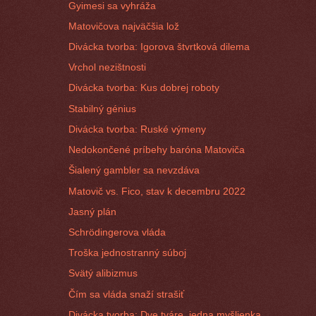
Gyimesi sa vyhráža
Matovičova najväčšia lož
Divácka tvorba: Igorova štvrtková dilema
Vrchol nezištnosti
Divácka tvorba: Kus dobrej roboty
Stabilný génius
Divácka tvorba: Ruské výmeny
Nedokončené príbehy baróna Matoviča
Šialený gambler sa nevzdáva
Matovič vs. Fico, stav k decembru 2022
Jasný plán
Schrödingerova vláda
Troška jednostranný súboj
Svätý alibizmus
Čím sa vláda snaží strašiť
Divácka tvorba: Dve tváre, jedna myšlienka