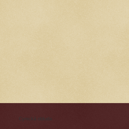
Cynická obluda