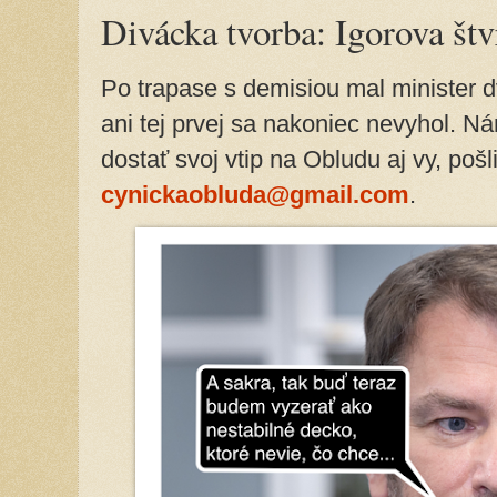
Divácka tvorba: Igorova št
Po trapase s demisiou mal minister dv
ani tej prvej sa nakoniec nevyhol. Ná
dostať svoj vtip na Obludu aj vy, pošl
cynickaobluda@gmail.com
.