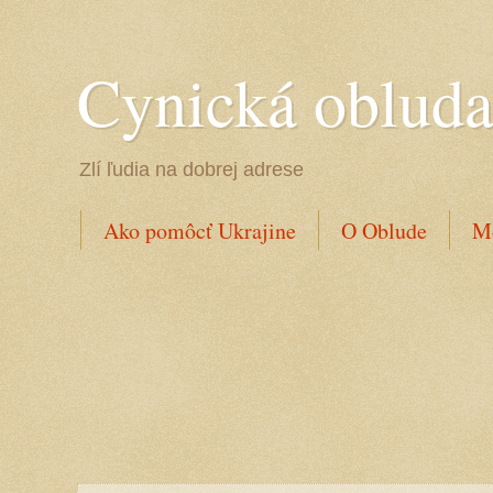
Cynická oblud
Zlí ľudia na dobrej adrese
Ako pomôcť Ukrajine
O Oblude
Mo