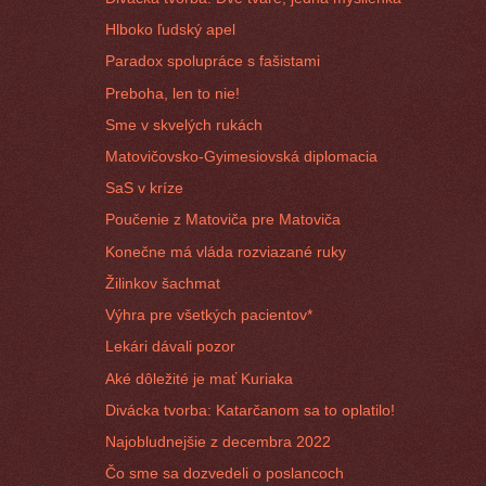
Hlboko ľudský apel
Paradox spolupráce s fašistami
Preboha, len to nie!
Sme v skvelých rukách
Matovičovsko-Gyimesiovská diplomacia
SaS v kríze
Poučenie z Matoviča pre Matoviča
Konečne má vláda rozviazané ruky
Žilinkov šachmat
Výhra pre všetkých pacientov*
Lekári dávali pozor
Aké dôležité je mať Kuriaka
Divácka tvorba: Katarčanom sa to oplatilo!
Najobludnejšie z decembra 2022
Čo sme sa dozvedeli o poslancoch