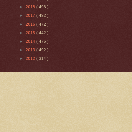
►
2018
( 498 )
►
2017
( 492 )
►
2016
( 472 )
►
2015
( 442 )
►
2014
( 475 )
►
2013
( 492 )
►
2012
( 314 )