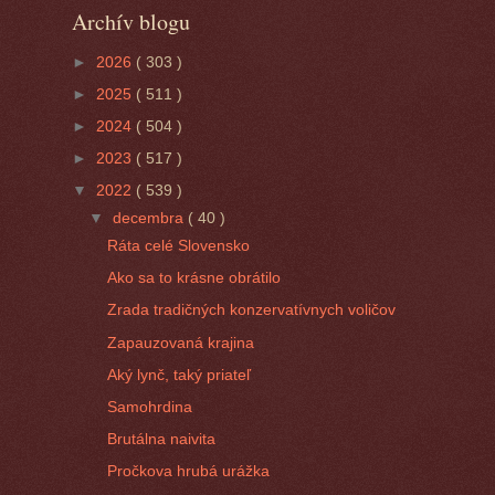
Archív blogu
►
2026
( 303 )
►
2025
( 511 )
►
2024
( 504 )
►
2023
( 517 )
▼
2022
( 539 )
▼
decembra
( 40 )
Ráta celé Slovensko
Ako sa to krásne obrátilo
Zrada tradičných konzervatívnych voličov
Zapauzovaná krajina
Aký lynč, taký priateľ
Samohrdina
Brutálna naivita
Pročkova hrubá urážka