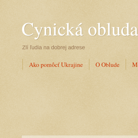
Cynická oblud
Zlí ľudia na dobrej adrese
Ako pomôcť Ukrajine
O Oblude
Mo