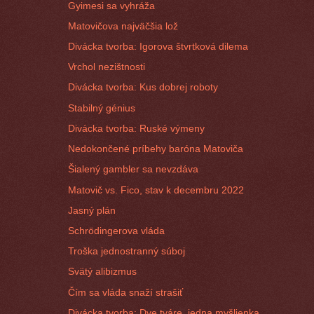
Gyimesi sa vyhráža
Matovičova najväčšia lož
Divácka tvorba: Igorova štvrtková dilema
Vrchol nezištnosti
Divácka tvorba: Kus dobrej roboty
Stabilný génius
Divácka tvorba: Ruské výmeny
Nedokončené príbehy baróna Matoviča
Šialený gambler sa nevzdáva
Matovič vs. Fico, stav k decembru 2022
Jasný plán
Schrödingerova vláda
Troška jednostranný súboj
Svätý alibizmus
Čím sa vláda snaží strašiť
Divácka tvorba: Dve tváre, jedna myšlienka