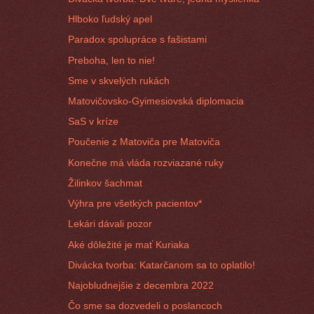
Hlboko ľudský apel
Paradox spolupráce s fašistami
Preboha, len to nie!
Sme v skvelých rukách
Matovičovsko-Gyimesiovská diplomacia
SaS v kríze
Poučenie z Matoviča pre Matoviča
Konečne má vláda rozviazané ruky
Žilinkov šachmat
Výhra pre všetkých pacientov*
Lekári dávali pozor
Aké dôležité je mať Kuriaka
Divácka tvorba: Katarčanom sa to oplatilo!
Najobludnejšie z decembra 2022
Čo sme sa dozvedeli o poslancoch