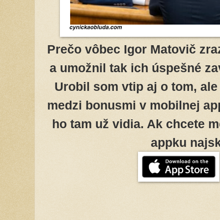
Prečo vôbec Igor Matovič zraz
a umožnil tak ich úspešné za
Urobil som vtip aj o tom, al
medzi bonusmi v mobilnej appk
ho tam už vidia. Ak chcete me
appku najsk