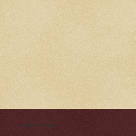
Cynická obluda