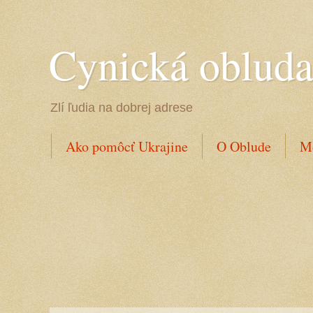
Cynická oblud
Zlí ľudia na dobrej adrese
Ako pomôcť Ukrajine
O Oblude
Mo