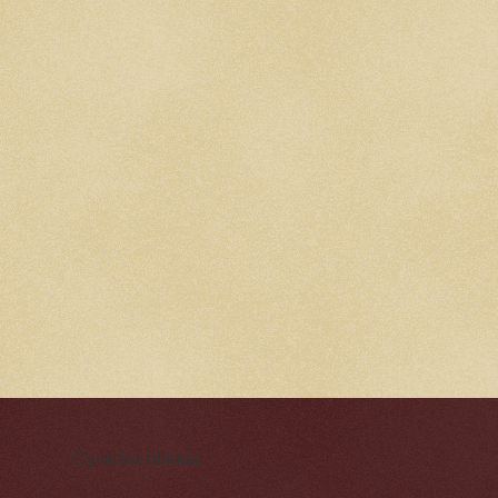
Cynická obluda