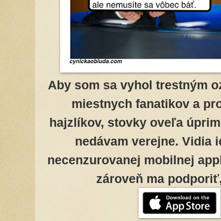
Aby som sa vyhol trestným o
miestnych fanatikov a pr
hajzlíkov, stovky oveľa úpri
nedávam verejne. Vidia ic
necenzurovanej mobilnej appky
zároveň ma podporiť, 