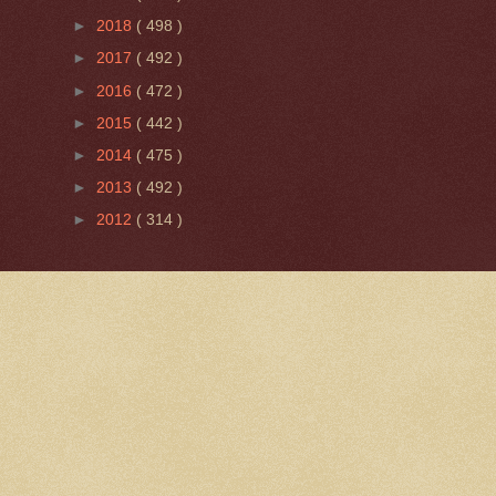
►
2018
( 498 )
►
2017
( 492 )
►
2016
( 472 )
►
2015
( 442 )
►
2014
( 475 )
►
2013
( 492 )
►
2012
( 314 )