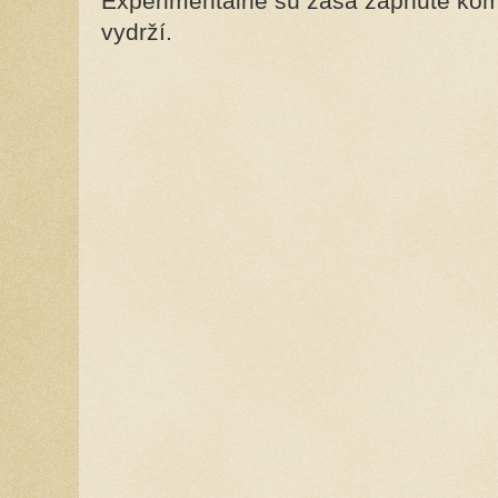
Experimentálne sú zasa zapnuté kome
vydrží.