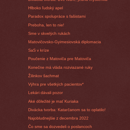
Hlboko ľudský apel
Paradox spolupráce s fašistami
Preboha, len to nie!
Sme v skvelých rukách
Matovičovsko-Gyimesiovská diplomacia
SaS v kríze
Poučenie z Matoviča pre Matoviča
Konečne má vláda rozviazané ruky
Žilinkov šachmat
Výhra pre všetkých pacientov*
Lekári dávali pozor
Aké dôležité je mať Kuriaka
Divácka tvorba: Katarčanom sa to oplatilo!
Najobludnejšie z decembra 2022
Čo sme sa dozvedeli o poslancoch