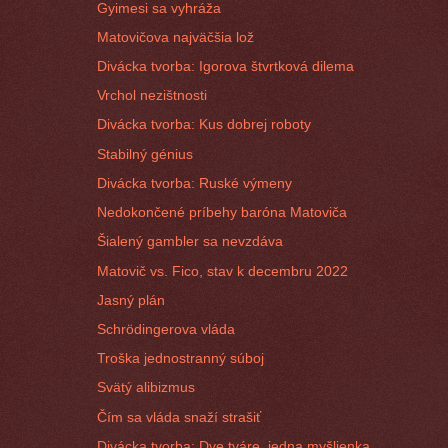
Gyimesi sa vyhráža
Matovičova najväčšia lož
Divácka tvorba: Igorova štvrtková dilema
Vrchol nezištnosti
Divácka tvorba: Kus dobrej roboty
Stabilný génius
Divácka tvorba: Ruské výmeny
Nedokončené príbehy baróna Matoviča
Šialený gambler sa nevzdáva
Matovič vs. Fico, stav k decembru 2022
Jasný plán
Schrödingerova vláda
Troška jednostranný súboj
Svätý alibizmus
Čím sa vláda snaží strašiť
Divácka tvorba: Dve tváre, jedna myšlienka