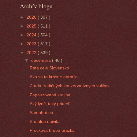
Archív blogu
►
2026
( 307 )
►
2025
( 511 )
►
2024
( 504 )
►
2023
( 517 )
▼
2022
( 539 )
▼
decembra
( 40 )
Ráta celé Slovensko
Ako sa to krásne obrátilo
Zrada tradičných konzervatívnych voličov
Zapauzovaná krajina
Aký lynč, taký priateľ
Samohrdina
Brutálna naivita
Pročkova hrubá urážka