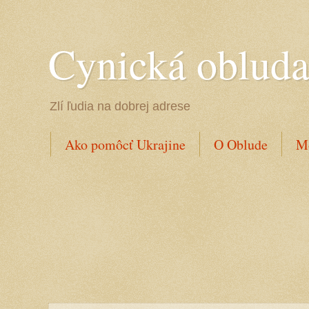
Cynická oblud
Zlí ľudia na dobrej adrese
Ako pomôcť Ukrajine
O Oblude
Mo