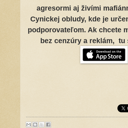
agresormi aj živími mafián
Cynickej obludy, kde je urče
podporovateľom. Ak chcete m
bez cenzúry a reklám, tu 