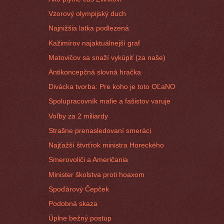
Vzorový olympijský duch
Najnižšia latka podlezená
Kažimírov najaktuálnejší graf
Matovičov sa snaží vykúpiť (za naše)
Antikoncepčná slovná hračka
Divácka tvorba: Pre koho je toto OĽaNO
Spolupracovník mafie a fašistov varuje
Voľby za 2 miliardy
Strašne prenasledovaní smeráci
Najťažší štvrťrok ministra Horeckého
Smerovoliči a Američania
Minister školstva proti hoaxom
Spoďárový Čepček
Podobná skaza
Úplne bežný postup