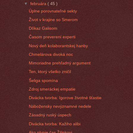
▼
februára
( 45 )
Úplne porovnateľné sekty
Život v krajine so Smerom
Dôkaz Galisom
Časom preverení experti
Nový deň kolaborantskej hanby
Chmelárova divoká noc
Mimoriadne prehľadný argument
Ten, ktorý všetko zničil
Šeliga spomína
Zdroj smeráckej empatie
Divácka tvorba: Igorove životné šťastie
Nábožensky nevýznamné nedele
Zásadný ruský úspech
Divácka tvorba: Kažiho alibi
Ako plynie čas Žilinkovi