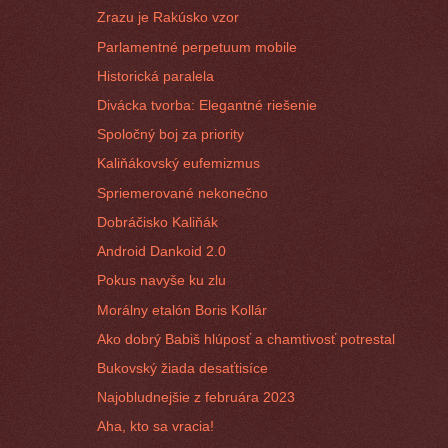
Zrazu je Rakúsko vzor
Parlamentné perpetuum mobile
Historická paralela
Divácka tvorba: Elegantné riešenie
Spoločný boj za priority
Kaliňákovský eufemizmus
Spriemerované nekonečno
Dobráčisko Kaliňák
Android Dankoid 2.0
Pokus navyše ku zlu
Morálny etalón Boris Kollár
Ako dobrý Babiš hlúposť a chamtivosť potrestal
Bukovský žiada desaťtisíce
Najobludnejšie z februára 2023
Aha, kto sa vracia!