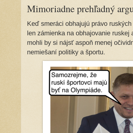
Mimoriadne prehľadný arg
Keď smeráci obhajujú právo ruských 
len zámienka na obhajovanie ruskej a
mohli by si nájsť aspoň menej očivid
nemiešaní politiky a športu.