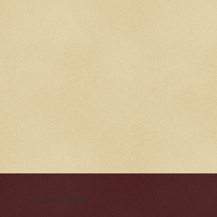
Cynická obluda