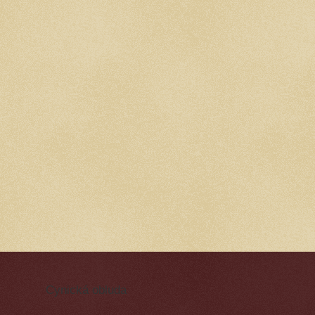
Cynická obluda