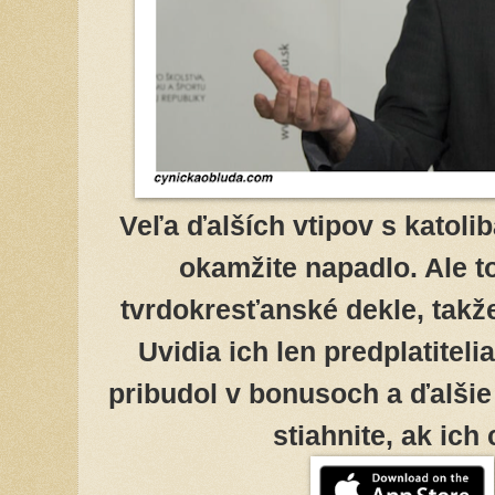
Veľa ďalších vtipov s katol
okamžite napadlo. Ale t
tvrdokresťanské dekle, takž
Uvidia ich len predplatitel
pribudol v bonusoch a ďalšie
stiahnite, ak ich 