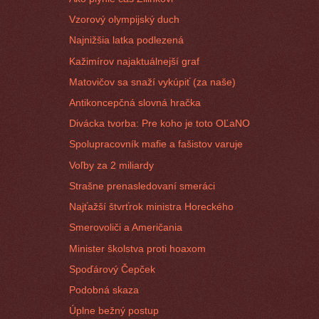
Vzorový olympijský duch
Najnižšia latka podlezená
Kažimírov najaktuálnejší graf
Matovičov sa snaží vykúpiť (za naše)
Antikoncepčná slovná hračka
Divácka tvorba: Pre koho je toto OĽaNO
Spolupracovník mafie a fašistov varuje
Voľby za 2 miliardy
Strašne prenasledovaní smeráci
Najťažší štvrťrok ministra Horeckého
Smerovoliči a Američania
Minister školstva proti hoaxom
Spoďárový Čepček
Podobná skaza
Úplne bežný postup