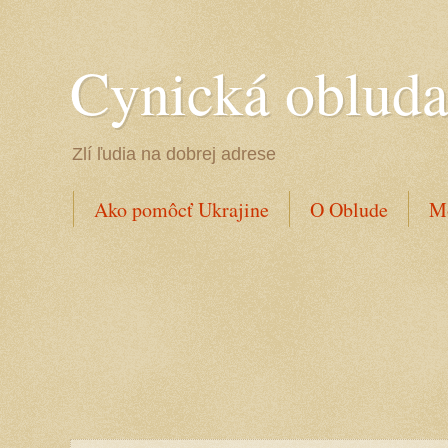
Cynická oblud
Zlí ľudia na dobrej adrese
Ako pomôcť Ukrajine
O Oblude
Mo