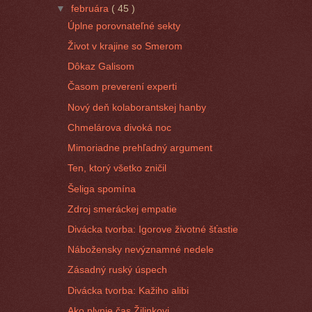
▼
februára
( 45 )
Úplne porovnateľné sekty
Život v krajine so Smerom
Dôkaz Galisom
Časom preverení experti
Nový deň kolaborantskej hanby
Chmelárova divoká noc
Mimoriadne prehľadný argument
Ten, ktorý všetko zničil
Šeliga spomína
Zdroj smeráckej empatie
Divácka tvorba: Igorove životné šťastie
Nábožensky nevýznamné nedele
Zásadný ruský úspech
Divácka tvorba: Kažiho alibi
Ako plynie čas Žilinkovi