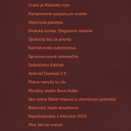
Zrazu je Rakúsko vzor
Parlamentné perpetuum mobile
Historická paralela
Divácka tvorba: Elegantné riešenie
Spoločný boj za priority
Kaliňákovský eufemizmus
Spriemerované nekonečno
Dobráčisko Kaliňák
Android Dankoid 2.0
Pokus navyše ku zlu
Morálny etalón Boris Kollár
Ako dobrý Babiš hlúposť a chamtivosť potrestal
Bukovský žiada desaťtisíce
Najobludnejšie z februára 2023
Aha, kto sa vracia!