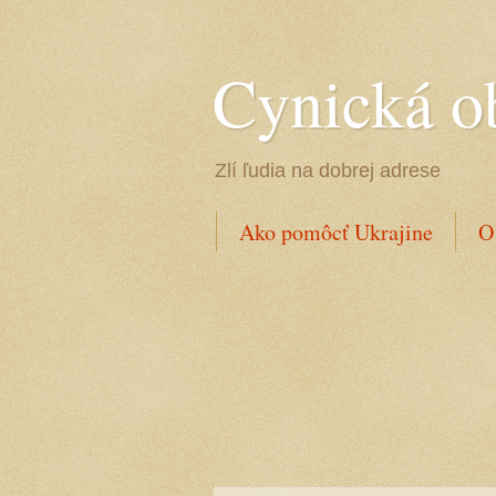
Cynická o
Zlí ľudia na dobrej adrese
Ako pomôcť Ukrajine
O