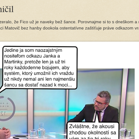
ičil
yzeralo, že Fico už je naveky bež šance. Porovnajme si to s dneškom a
aci Matovič bez hanby dookola ostentatívne zaštíťuje práve odkazom v