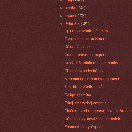
►
apríla
( 39 )
►
marca
( 52 )
▼
februára
( 45 )
Úplne porovnateľné sekty
Život v krajine so Smerom
Dôkaz Galisom
Časom preverení experti
Nový deň kolaborantskej hanby
Chmelárova divoká noc
Mimoriadne prehľadný argument
Ten, ktorý všetko zničil
Šeliga spomína
Zdroj smeráckej empatie
Divácka tvorba: Igorove životné šťastie
Nábožensky nevýznamné nedele
Zásadný ruský úspech