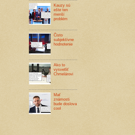
Kauzy sú
ešte ten
menší
problém
Čisto
subjektívne
hodnotenie
Ako to
vysvetliť
Chmelárovi
Mať
známosti
bude doslova
cool