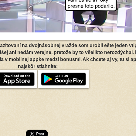
itovaní na dvojnásobnej vražde som urobil ešte jeden vtip
dšej ani nedám verejne, pretože by to všelikto nerozdýchal. 
ia v mobilnej appke medzi bonusmi. Ak chcete aj vy, tu si a
najskôr stiahnite: