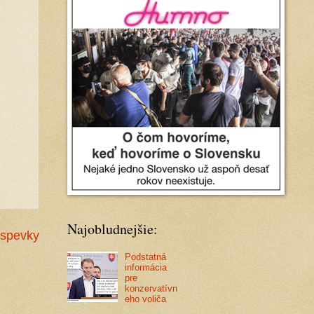
Najobludnejšie:
íspevky
Podstatná
informácia
pre
konzervatívn
eho voliča