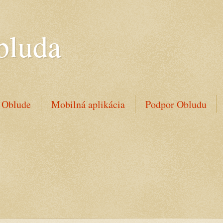
bluda
 Oblude
Mobilná aplikácia
Podpor Obludu