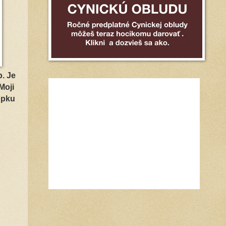
. Je
Moji
ppku