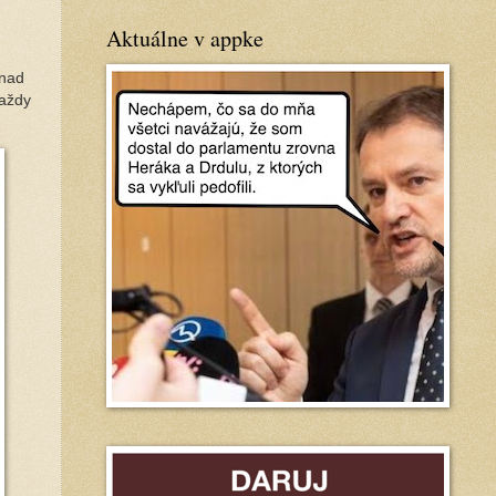
Aktuálne v appke
 nad
raždy