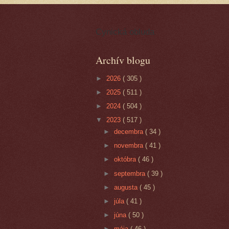
Cynická obluda
Archív blogu
►
2026
( 305 )
►
2025
( 511 )
►
2024
( 504 )
▼
2023
( 517 )
►
decembra
( 34 )
►
novembra
( 41 )
►
októbra
( 46 )
►
septembra
( 39 )
►
augusta
( 45 )
►
júla
( 41 )
►
júna
( 50 )
►
mája
( 46 )