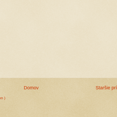
Domov
Staršie pr
om )