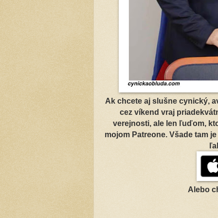
Ak chcete aj slušne cynický, 
cez víkend vraj priadekvátn
verejnosti, ale len ľuďom, kt
mojom Patreone. Všade tam je
ľa
Alebo c