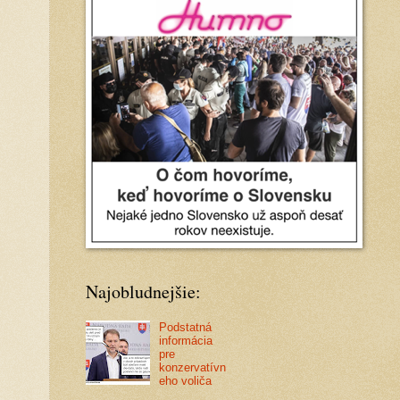
Najobludnejšie:
Podstatná
informácia
pre
konzervatívn
eho voliča