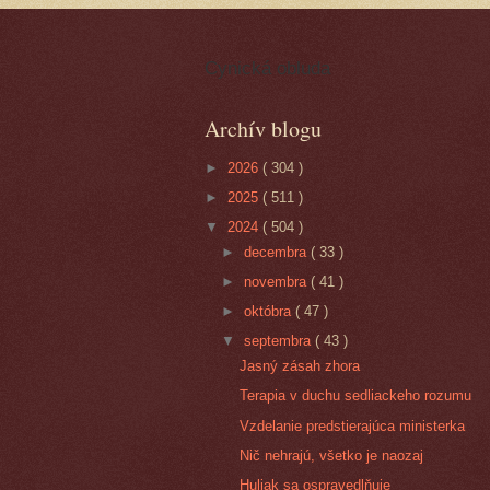
Cynická obluda
Archív blogu
►
2026
( 304 )
►
2025
( 511 )
▼
2024
( 504 )
►
decembra
( 33 )
►
novembra
( 41 )
►
októbra
( 47 )
▼
septembra
( 43 )
Jasný zásah zhora
Terapia v duchu sedliackeho rozumu
Vzdelanie predstierajúca ministerka
Nič nehrajú, všetko je naozaj
Huliak sa ospravedlňuje