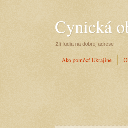
Cynická o
Zlí ľudia na dobrej adrese
Ako pomôcť Ukrajine
O