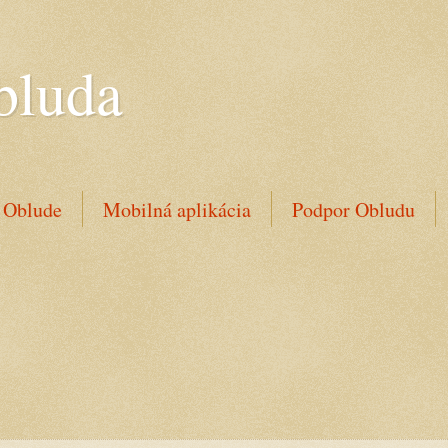
bluda
 Oblude
Mobilná aplikácia
Podpor Obludu