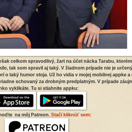
avšak celkom spravodlivý, žart na účet nácka Tarabu, ktoré
ilo, tak som spravil aj taký. V žiadnom prípade nie je určen
orí o taký humor stoja. Už ho vidia v mojej mobilnej appke a
 riadne schovaný za drobným predplatným. V prípade záuj
hko vyklikáte. Tu si stiahnite appku:
hoďte na môj Patreon.
Stačí kliknúť sem: