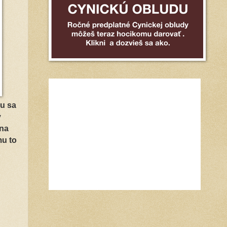
mu sa
ý
 na
mu to