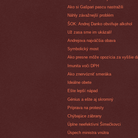
Ako si Gašpari pascu nastražili
Náhly závažnejší problém
ŠOK: Andrej Danko obviňuje alkohol
Už zasa sme im ukázali!
Andrejova najväčšia obava
Symbolický most
Ako presne môže opozícia za vyššie d
Imunita voči DPH
Ako znervózniť smeráka
Ideálne obete
Ešte lepší nápad
Génius a ešte aj skromný
Príprava na protesty
Chýbajúce zábrany
Úplne neefektívni Šimečkovci
Úspech ministra vnútra