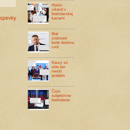
Horúci
víkend v
bratislavskej
íspevky
kaviarni
Mať
známosti
bude doslova
cool
Kauzy sú
ešte ten
menší
problém
Čisto
subjektívne
hodnotenie