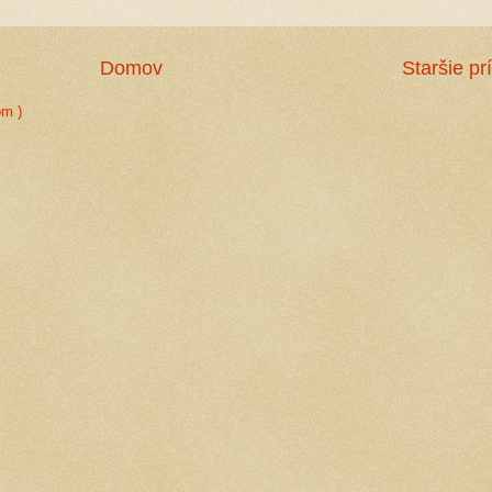
Domov
Staršie pr
om )