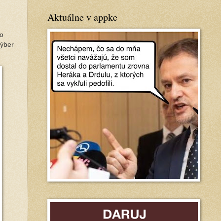
Aktuálne v appke
to
výber