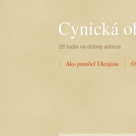
Cynická o
Zlí ľudia na dobrej adrese
Ako pomôcť Ukrajine
O