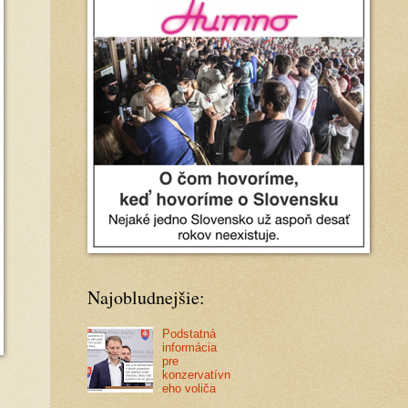
Najobludnejšie:
Podstatná
informácia
pre
konzervatívn
eho voliča