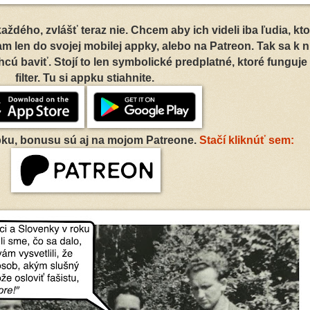
aždého, zvlášť teraz nie. Chcem aby ich videli iba ľudia, kto
m len do svojej mobilej appky, alebo na Patreon. Tak sa k 
chcú baviť. Stojí to len symbolické predplatné, ktoré funguje
filter. Tu si appku stiahnite.
ku, bonusu sú aj na mojom Patreone.
Stačí kliknúť sem: