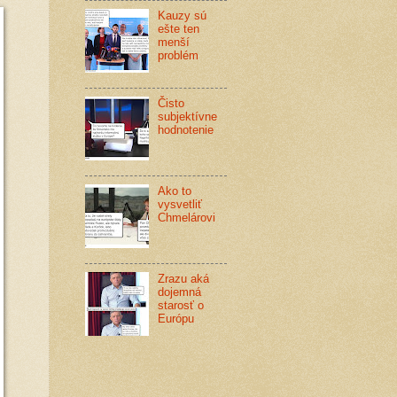
Kauzy sú
ešte ten
menší
problém
Čisto
subjektívne
hodnotenie
Ako to
vysvetliť
Chmelárovi
Zrazu aká
dojemná
starosť o
Európu