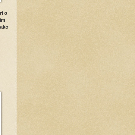
rí o
nim
 ako