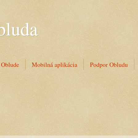
bluda
 Oblude
Mobilná aplikácia
Podpor Obludu