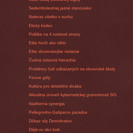
Sedembolestnej jasné stanovisko
Nateraz všetko v suchu
Etický kódex
Politika na 4 svetové strany
Ešte horší ako nikto
Ešte slovenskejšie riešenie
Čudná ústavná hierachia
Problémy ľudí odkázaných na slovenské školy
Ficove góly
Kultúra pre detského diváka
Aktuálna úroveň kybernetickej gramotnosti SIS
Nádherná synergia
Pellegriniho-Gašparov paradox
Dôkaz sily Demokratov
Déjà-vu ako lusk