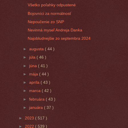
Všetko poľahky odpustené
Bojovníci za normálnosť
Nepoučenie zo SNP
Nevinná myseľ Andreja Danka
Najobludnejšie zo septembra 2024
►
augusta
( 44 )
►
júla
( 46 )
►
júna
( 41 )
►
mája
( 44 )
►
apríla
( 43 )
►
marca
( 42 )
►
februára
( 43 )
►
januára
( 37 )
►
2023
( 517 )
►
2022
( 539 )