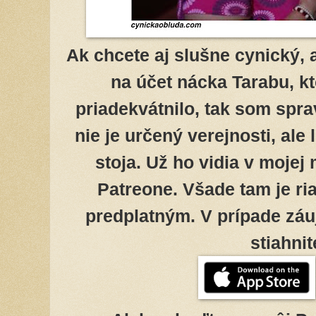
Ak chcete aj slušne cynický, 
na účet nácka Tarabu, k
priadekvátnilo, tak som spra
nie je určený verejnosti, ale
stoja. Už ho vidia v moje
Patreone. Všade tam je r
predplatným. V prípade záuj
stiahni