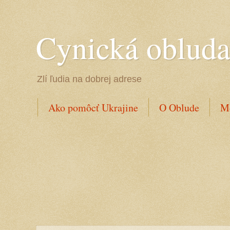
Cynická oblud
Zlí ľudia na dobrej adrese
Ako pomôcť Ukrajine
O Oblude
Mo