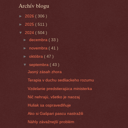
Archív blogu
►
2026
( 306 )
►
2025
( 511 )
▼
2024
( 504 )
►
decembra
( 33 )
►
novembra
( 41 )
►
októbra
( 47 )
▼
septembra
( 43 )
Jasný zásah zhora
Terapia v duchu sedliackeho rozumu
Vzdelanie predstierajúca ministerka
Nič nehrajú, všetko je naozaj
Huliak sa ospravedlňuje
Ako si Gašpari pascu nastražili
Náhly závažnejší problém