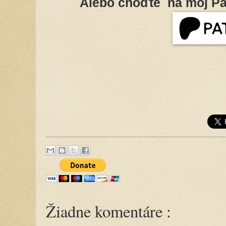
Alebo choďte na môj Pa
Žiadne komentáre :