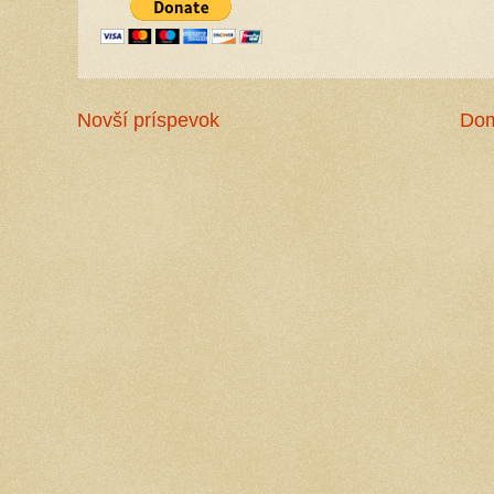
Novší príspevok
Do