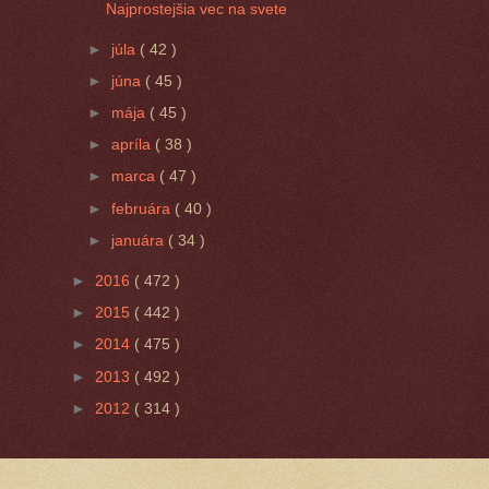
Najprostejšia vec na svete
►
júla
( 42 )
►
júna
( 45 )
►
mája
( 45 )
►
apríla
( 38 )
►
marca
( 47 )
►
februára
( 40 )
►
januára
( 34 )
►
2016
( 472 )
►
2015
( 442 )
►
2014
( 475 )
►
2013
( 492 )
►
2012
( 314 )