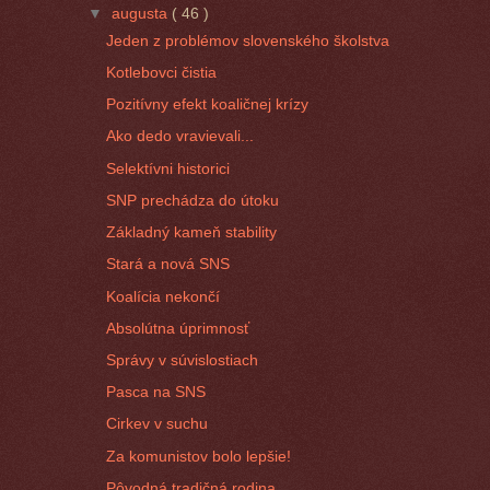
▼
augusta
( 46 )
Jeden z problémov slovenského školstva
Kotlebovci čistia
Pozitívny efekt koaličnej krízy
Ako dedo vravievali...
Selektívni historici
SNP prechádza do útoku
Základný kameň stability
Stará a nová SNS
Koalícia nekončí
Absolútna úprimnosť
Správy v súvislostiach
Pasca na SNS
Cirkev v suchu
Za komunistov bolo lepšie!
Pôvodná tradičná rodina