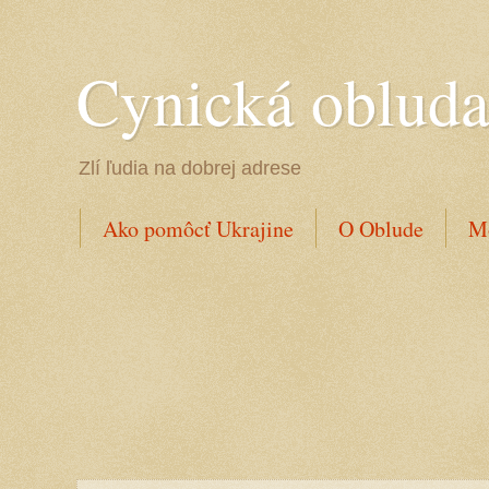
Cynická oblud
Zlí ľudia na dobrej adrese
Ako pomôcť Ukrajine
O Oblude
Mo