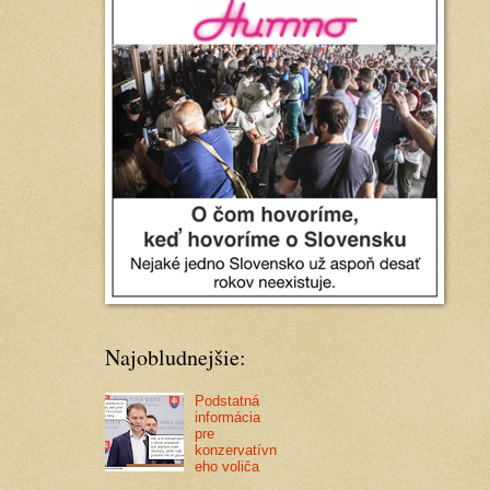
Najobludnejšie:
Podstatná
informácia
pre
konzervatívn
eho voliča