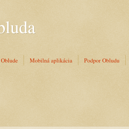
bluda
 Oblude
Mobilná aplikácia
Podpor Obludu