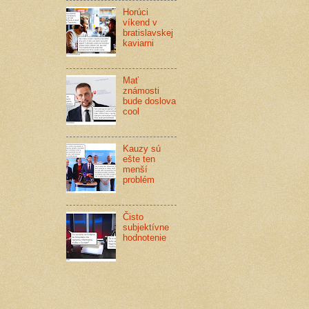
Horúci
víkend v
bratislavskej
kaviarni
Mať
známosti
bude doslova
cool
Kauzy sú
ešte ten
menší
problém
Čisto
subjektívne
hodnotenie