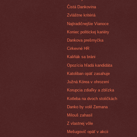
Čistá Dankovina
Zvláštne kritériá
Najtradičnejšie Vianoce
Koniec politickej kariéry
Dankova prešmyčka
Cirkevné HR
Kaliňák sa bráni
Opozícia hľadá kandidáta
Katoliban opäť zasahuje
Južná Kórea v ohrození
Korupcia zdiaľky a zblízka
Kotleba na dvoch stoličkách
Danko by volil Zemana
Milouš zahasil
Z vlastnej vôle
Mešugovič opäť v akcii