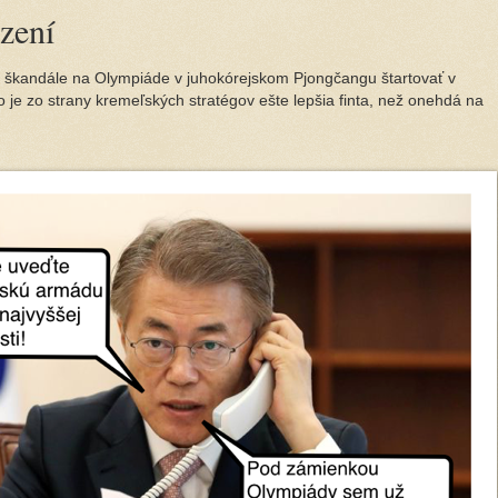
zení
 škandále na Olympiáde v juhokórejskom Pjongčangu štartovať v
 je zo strany kremeľských stratégov ešte lepšia finta, než onehdá na