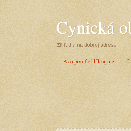
Cynická o
Zlí ľudia na dobrej adrese
Ako pomôcť Ukrajine
O