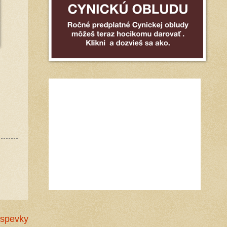
íspevky