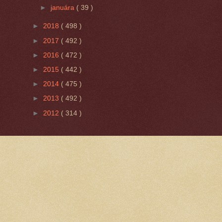
►
januára
( 39 )
►
2018
( 498 )
►
2017
( 492 )
►
2016
( 472 )
►
2015
( 442 )
►
2014
( 475 )
►
2013
( 492 )
►
2012
( 314 )