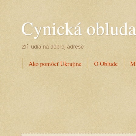
Cynická oblud
Zlí ľudia na dobrej adrese
Ako pomôcť Ukrajine
O Oblude
Mo