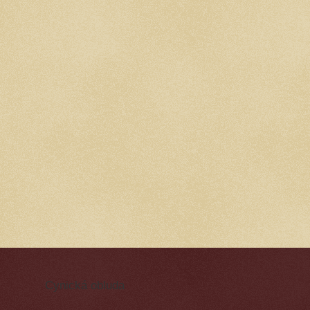
Cynická obluda