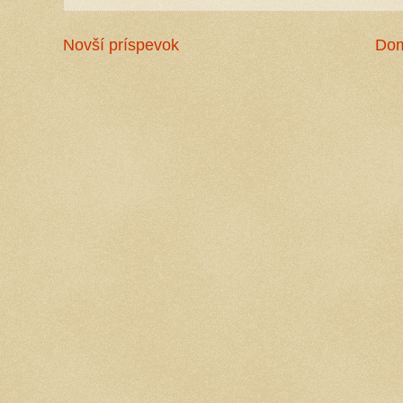
Novší príspevok
Do