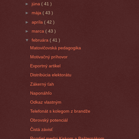
►
júna
( 41 )
►
mája
( 43 )
►
apríla
( 42 )
►
marca
( 43 )
▼
februára
( 41 )
Matovičovská pedagogika
Motivačný príhovor
Exportný artikel
Distribúcia elektorátu
Zákerný ťah
Naponáhľo
Odkaz vlastným
Telefonát s kolegom z brandže
Obrovský potenciál
Čistá závisť
Rozdiel medzi Kiskom a Bašternákom