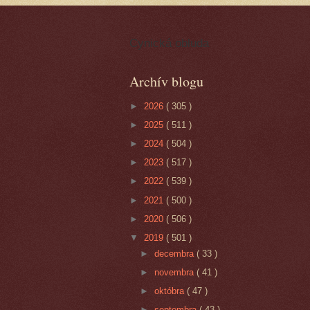
Cynická obluda
Archív blogu
►
2026
( 305 )
►
2025
( 511 )
►
2024
( 504 )
►
2023
( 517 )
►
2022
( 539 )
►
2021
( 500 )
►
2020
( 506 )
▼
2019
( 501 )
►
decembra
( 33 )
►
novembra
( 41 )
►
októbra
( 47 )
►
septembra
( 43 )