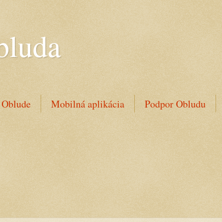
bluda
 Oblude
Mobilná aplikácia
Podpor Obludu