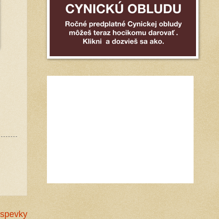
íspevky