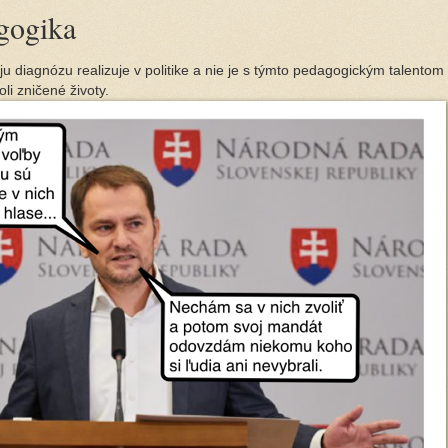
gogika
u diagnózu realizuje v politike a nie je s týmto pedagogickým talentom
oli zničené životy.