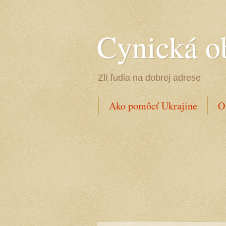
Cynická o
Zlí ľudia na dobrej adrese
Ako pomôcť Ukrajine
O