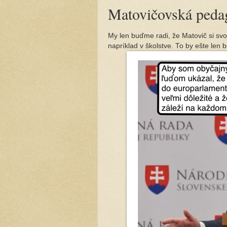
Matovičovská peda
My len buďme radi, že Matovič si svoj
napríklad v školstve. To by ešte len b