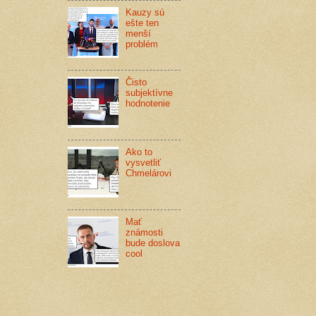
Kauzy sú
ešte ten
menší
problém
Čisto
subjektívne
hodnotenie
Ako to
vysvetliť
Chmelárovi
Mať
známosti
bude doslova
cool