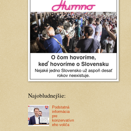
Najobludnejšie:
Podstatná
informácia
pre
konzervatívn
eho voliča