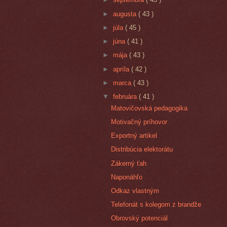
►
augusta
( 43 )
►
júla
( 45 )
►
júna
( 41 )
►
mája
( 43 )
►
apríla
( 42 )
►
marca
( 43 )
▼
februára
( 41 )
Matovičovská pedagogika
Motivačný príhovor
Exportný artikel
Distribúcia elektorátu
Zákerný ťah
Naponáhľo
Odkaz vlastným
Telefonát s kolegom z brandže
Obrovský potenciál