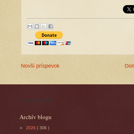
Novší príspevok
Do
Cynická obluda
Archív blogu
►
2026
( 306 )