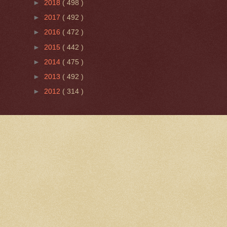
►
2018
( 498 )
►
2017
( 492 )
►
2016
( 472 )
►
2015
( 442 )
►
2014
( 475 )
►
2013
( 492 )
►
2012
( 314 )