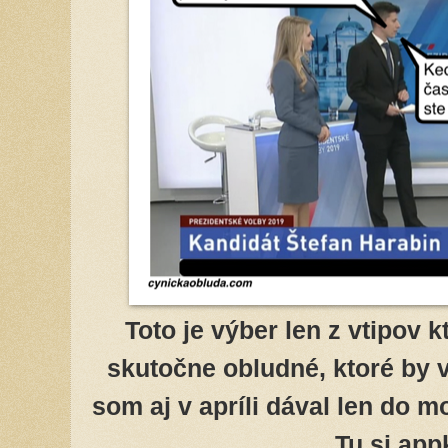
Toto je výber len z vtipov k
skutočne obludné, ktoré by 
som aj v apríli dával len do 
Tu si app