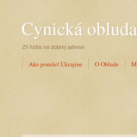
Cynická oblud
Zlí ľudia na dobrej adrese
Ako pomôcť Ukrajine
O Oblude
Mo