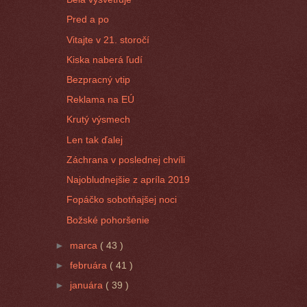
Pred a po
Vitajte v 21. storočí
Kiska naberá ľudí
Bezpracný vtip
Reklama na EÚ
Krutý výsmech
Len tak ďalej
Záchrana v poslednej chvíli
Najobludnejšie z apríla 2019
Fopáčko sobotňajšej noci
Božské pohoršenie
►
marca
( 43 )
►
februára
( 41 )
►
januára
( 39 )