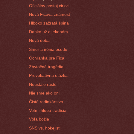
Oficiálny postoj cirkvi
Nová Ficova známosť
Hlboko zažratá špina
Danko už aj ekonóm
Nová doba
Smer a irónia osudu
Ochranka pre Fica
Zbytočná tragédia
Provokatívna otázka
Neustále rastú
Nie sme ako oni
Čisté rodinkárstvo
Veľmi hlúpa tradícia
Vôľa božia
SNS vs. hokejisti