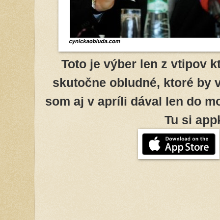
Toto je výber len z vtipov k
skutočne obludné, ktoré by 
som aj v apríli dával len do 
Tu si app