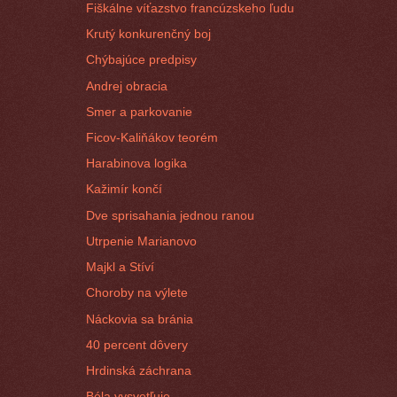
Fiškálne víťazstvo francúzskeho ľudu
Krutý konkurenčný boj
Chýbajúce predpisy
Andrej obracia
Smer a parkovanie
Ficov-Kaliňákov teorém
Harabinova logika
Kažimír končí
Dve sprisahania jednou ranou
Utrpenie Marianovo
Majkl a Stíví
Choroby na výlete
Náckovia sa bránia
40 percent dôvery
Hrdinská záchrana
Béla vysvetľuje