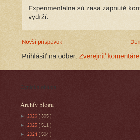
Experimentálne sú zasa zapnuté kome
vydrží.
Novší príspevok
Do
Prihlásiť na odber:
Zverejniť komentáre
Cynická obluda
Archív blogu
►
2026
( 305 )
►
2025
( 511 )
►
2024
( 504 )