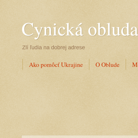
Cynická oblud
Zlí ľudia na dobrej adrese
Ako pomôcť Ukrajine
O Oblude
Mo