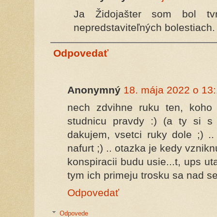
Ja Židojašter som bol t
nepredstaviteľných bolestiach.
Odpovedať
Anonymný
18. mája 2022 o 13
nech zdvihne ruku ten, koho
studnicu pravdy :) (a ty si s
dakujem, vsetci ruky dole ;) .
nafurt ;) .. otazka je kedy vzni
konspiracii budu usie...t, ups 
tym ich primeju trosku sa nad se
Odpovedať
Odpovede