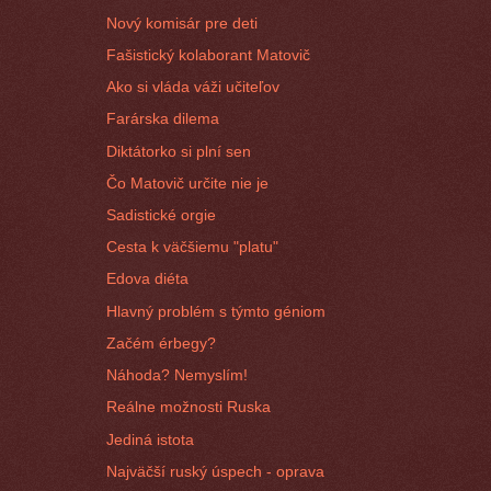
Nový komisár pre deti
Fašistický kolaborant Matovič
Ako si vláda váži učiteľov
Farárska dilema
Diktátorko si plní sen
Čo Matovič určite nie je
Sadistické orgie
Cesta k väčšiemu "platu"
Edova diéta
Hlavný problém s týmto géniom
Začém érbegy?
Náhoda? Nemyslím!
Reálne možnosti Ruska
Jediná istota
Najväčší ruský úspech - oprava