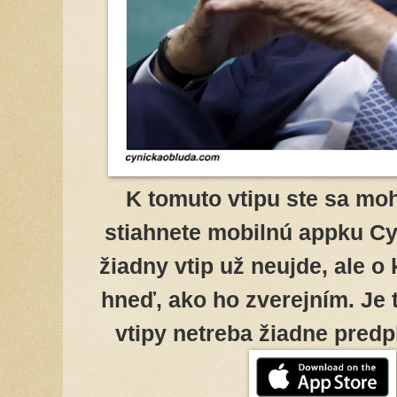
K tomuto vtipu ste sa moh
stiahnete mobilnú appku Cy
žiadny vtip už neujde, ale o
hneď, ako ho zverejním. Je 
vtipy netreba žiadne predpl