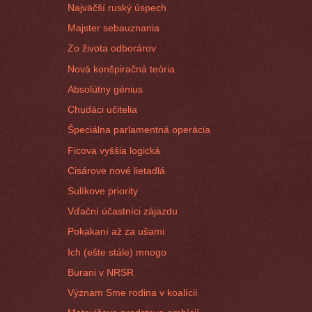
Najväčší ruský úspech
Majster sebauznania
Zo života odborárov
Nová konšpiračná teória
Absolútny génius
Chudáci učitelia
Špeciálna parlamentná operácia
Ficova vyššia logická
Cisárove nové lietadlá
Sulíkove priority
Vďační účastníci zájazdu
Pokakaní až za ušami
Ich (ešte stále) mnogo
Burani v NRSR
Význam Sme rodina v koalícii