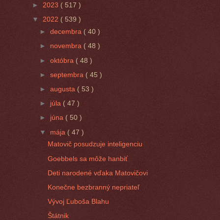
►
2023
( 517 )
▼
2022
( 539 )
►
decembra
( 40 )
►
novembra
( 48 )
►
októbra
( 48 )
►
septembra
( 45 )
►
augusta
( 53 )
►
júla
( 47 )
►
júna
( 50 )
▼
mája
( 47 )
Matovič posudzuje inteligenciu
Goebbels sa môže hanbiť
Deti narodené vďaka Matovičovi
Konečne bezbranný nepriateľ
Vývoj Ľuboša Blahu
Štátnik