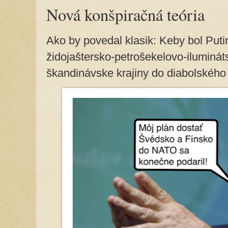
Nová konšpiračná teória
Ako by povedal klasik: Keby bol Pu
židojaštersko-petrošekelovo-iluminá
škandinávske krajiny do diabolského