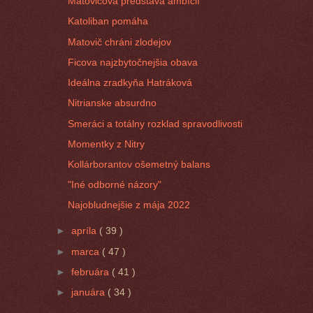
Matovičova predstava ambícií
Katoliban pomáha
Matovič chráni zlodejov
Ficova najzbytočnejšia obava
Ideálna zradkyňa Hatráková
Nitrianske absurdno
Smeráci a totálny rozklad spravodlivosti
Momentky z Nitry
Kollárborantov ošemetný balans
"Iné odborné názory"
Najobludnejšie z mája 2022
►
apríla
( 39 )
►
marca
( 47 )
►
februára
( 41 )
►
januára
( 34 )