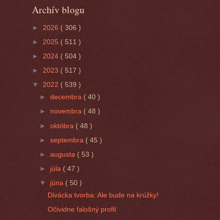
Archív blogu
►
2026
( 306 )
►
2025
( 511 )
►
2024
( 504 )
►
2023
( 517 )
▼
2022
( 539 )
►
decembra
( 40 )
►
novembra
( 48 )
►
októbra
( 48 )
►
septembra
( 45 )
►
augusta
( 53 )
►
júla
( 47 )
▼
júna
( 50 )
Divácka tvorba: Ale bude na krúžky!
Očividne falošný profil