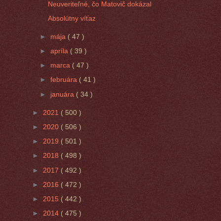
Neuveriteľné, čo Matovič dokázal
Absolútny víťaz
►
mája
( 47 )
►
apríla
( 39 )
►
marca
( 47 )
►
februára
( 41 )
►
januára
( 34 )
►
2021
( 500 )
►
2020
( 506 )
►
2019
( 501 )
►
2018
( 498 )
►
2017
( 492 )
►
2016
( 472 )
►
2015
( 442 )
►
2014
( 475 )