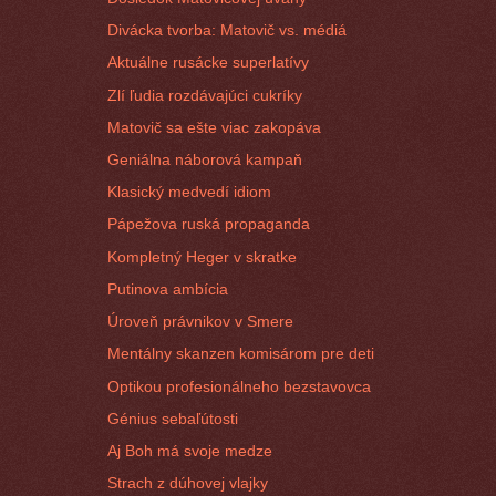
Divácka tvorba: Matovič vs. médiá
Aktuálne rusácke superlatívy
Zlí ľudia rozdávajúci cukríky
Matovič sa ešte viac zakopáva
Geniálna náborová kampaň
Klasický medvedí idiom
Pápežova ruská propaganda
Kompletný Heger v skratke
Putinova ambícia
Úroveň právnikov v Smere
Mentálny skanzen komisárom pre deti
Optikou profesionálneho bezstavovca
Génius sebaľútosti
Aj Boh má svoje medze
Strach z dúhovej vlajky