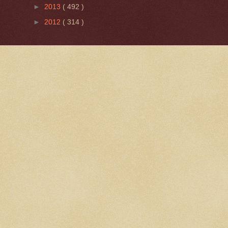
►
2013
( 492 )
►
2012
( 314 )