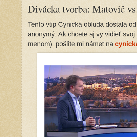
Divácka tvorba: Matovič vs
Tento vtip Cynická obluda dostala od č
anonymý. Ak chcete aj vy vidieť svoj
menom), pošlite mi námet na
cynic