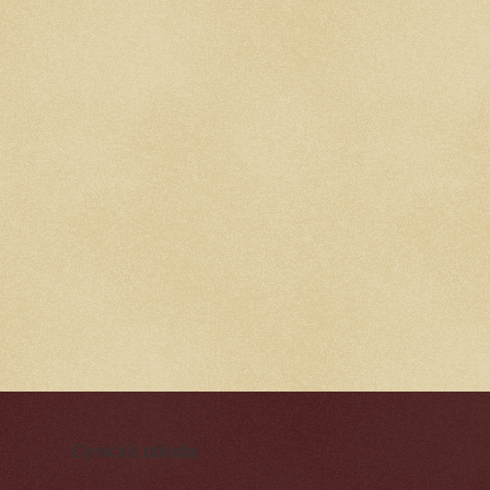
Cynická obluda