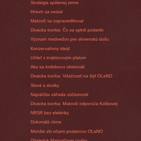
Stratégia spálenej zeme
Hriech sa nestal
Matovič sa ospravedlňoval
Divácka tvorba: Čo sa splniť podarilo
Význam medveďov pre slovenskú dušu
Konzervatívny ideál
Učiteľ s trojtisícovým platom
Ako sa kotlebovci obetovali
Divácka tvorba: Vďačnosť na štýl OĽaNO
Slová a skutky
Najväčšia záhada súčasnosti
Divácka tvorba: Matovič odporúča Kolíkovej
NRSR bez elektriky
Dokonalá clona
Menšie zlo očami poslancov OĽaNO
Dôsledok Matovičovej úvahy