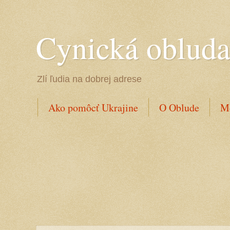
Cynická oblud
Zlí ľudia na dobrej adrese
Ako pomôcť Ukrajine
O Oblude
Mo