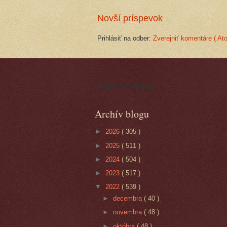
Novší príspevok
Prihlásiť na odber:
Zverejniť komentáre ( At
Cynická obluda
Archív blogu
►
2026
( 305 )
►
2025
( 511 )
►
2024
( 504 )
►
2023
( 517 )
▼
2022
( 539 )
►
decembra
( 40 )
►
novembra
( 48 )
►
októbra
( 48 )