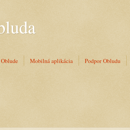
bluda
 Oblude
Mobilná aplikácia
Podpor Obludu