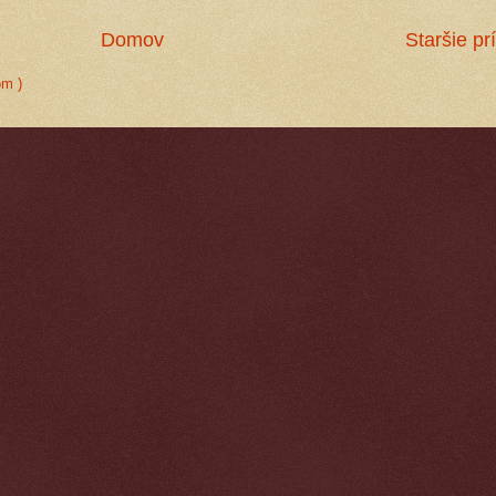
Domov
Staršie pr
om )