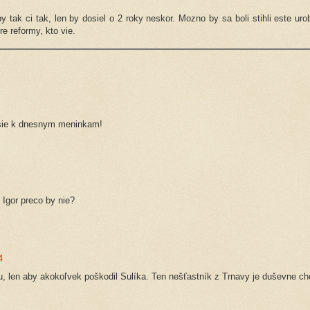
y tak ci tak, len by dosiel o 2 roky neskor. Mozno by sa boli stihli este urob
e reformy, kto vie.
psie k dnesnym meninkam!
 Igor preco by nie?
4
u, len aby akokoľvek poškodil Sulíka. Ten nešťastník z Trnavy je duševne ch