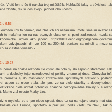
ák. Vidíš len to čo ti nakuká tvoj milášššik. Nehľadáš fakty a súvislosti, ab
teba zložité, tak si ideš svojou jednoduchou cestou.
2 o 9:53
a eurozonu by to nemalo, nas hlas ich ani nezaujimal, mohli sme im ukazat a
sah to malo/ma len na nas beznych obcanov, si pozri zadlzenost, nezda s
onomickej urovni ako japonci https://data.oecd.org/gga/general-governm
rekom zdvojnasobil dlh zo 100 na 200mld, peniaze sa minuli a moze s
o sa vlastne vyriesilo ?
2 o 10:27
asi nemal na finalne rozhodnutie vplyv, ale bolo by slo aspon o statement. Tak
ami a dosledky tejto nezodpovednej politiky zneme aj dnes. Obrovska infl
tora prerastla aj do masivneho zdrazovania spotrebnych statkov v posled
si aspon za nieco stala, ale tym, ze sa ciele stability a doveryhodnotn
olitickeho ciela udrzat notoricky financne nezodpovedne krajiny v eurozo
t. Mame zial miesto Marky Liru.
vne myslela, ze s tym nieco spravi, dnes uz sa na nejake snahy mat stab
slala cela Europa, sporitelov a pracujuci hodili vsetci za hlavu, tak n