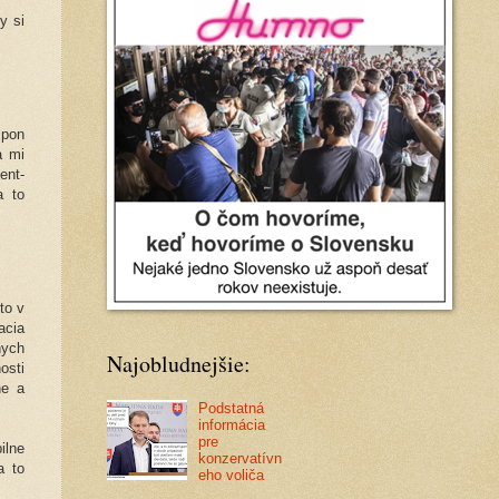
y si
spon
a mi
ent-
a to
to v
acia
nych
Najobludnejšie:
osti
ne a
Podstatná
informácia
pre
ilne
konzervatívn
a to
eho voliča