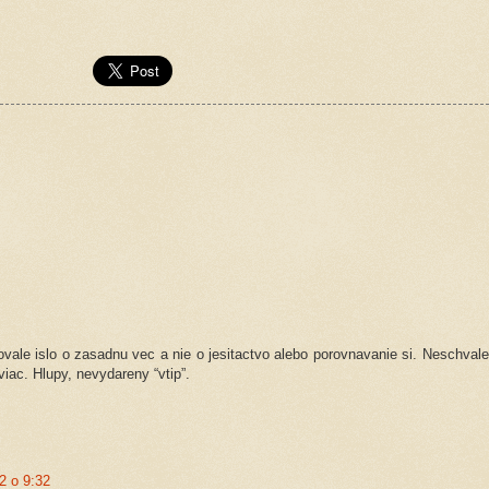
rovale islo o zasadnu vec a nie o jesitactvo alebo porovnavanie si. Neschvale
iac. Hlupy, nevydareny “vtip”.
2 o 9:32