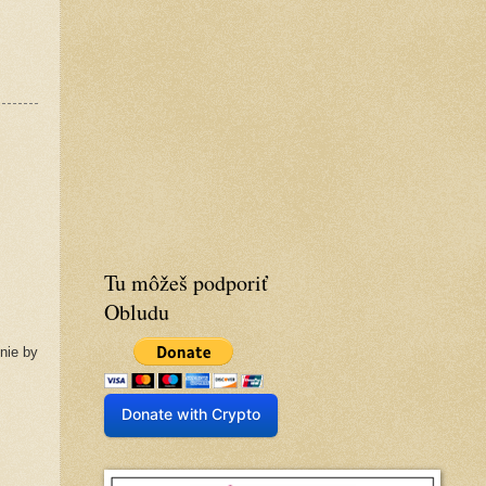
Tu môžeš podporiť
Obludu
nie by
Donate with Crypto