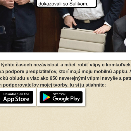
 v týchto časoch nezávislosť a môcť robiť vtipy o komkoľvek
aka podpore predplatiteľov, ktorí majú moju mobilnú appku. 
kú obludu s viac ako 650 neverejnými vtipmi navyše a patr
podporovateľov mojej tvorby, tu si ju stiahnite: