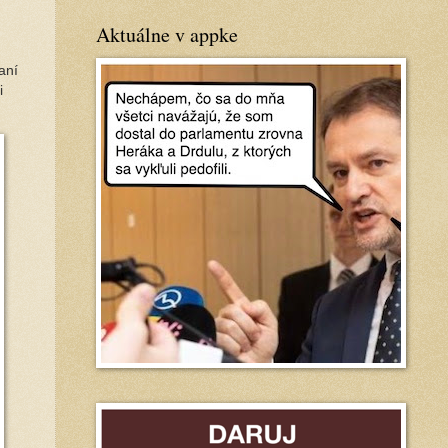
Aktuálne v appke
aní
i