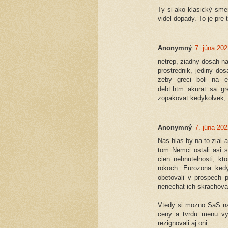
Ty si ako klasický smer
videl dopady. To je pre 
Anonymný
7. júna 202
netrep, ziadny dosah n
prostrednik, jediny do
zeby greci boli na ek
debt.htm akurat sa g
zopakovat kedykolvek, c
Anonymný
7. júna 202
Nas hlas by na to zial 
tom Nemci ostali asi s
cien nehnutelnosti, k
rokoch. Eurozona kedy
obetovali v prospech p
nenechat ich skrachova
Vtedy si mozno SaS nai
ceny a tvrdu menu vyka
rezignovali aj oni.