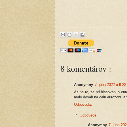
8 komentárov :
Anonymný
7. júna 2022 o 9:22
Az na to, ze pri hlasovani o eu
malo dosah na celu eurozonu a v
Odpovedať
Odpovede
Anonymný
7. júna 202