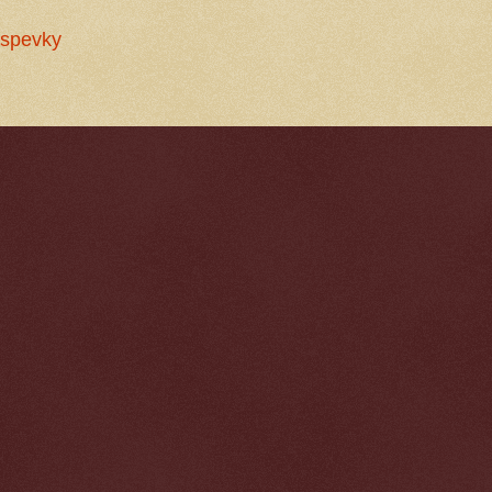
íspevky