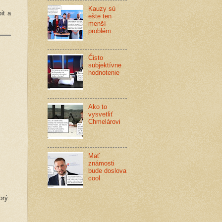
Kauzy sú
it a
ešte ten
menší
problém
Čisto
subjektívne
hodnotenie
Ako to
vysvetliť
Chmelárovi
Mať
známosti
bude doslova
cool
orý.