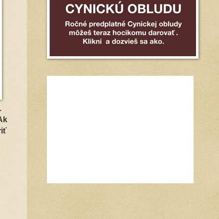
.
Ak
iť