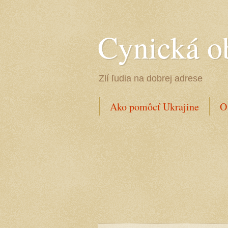
Cynická o
Zlí ľudia na dobrej adrese
Ako pomôcť Ukrajine
O