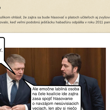
o
líkom ohlásil, že zajtra sa bude hlasovať o platoch učiteľoch aj zvyšov
dovalo, keď veľmi podobnú ješiťácku habaďúru odpálila v roku 2011 pan