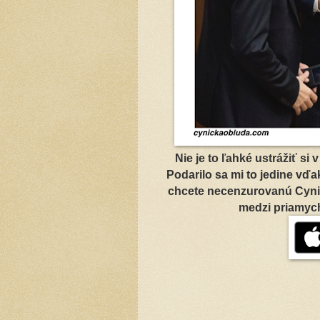
Nie je to ľahké ustrážiť si
Podarilo sa mi to jedine vď
chcete necenzurovanú Cynic
medzi priamych 